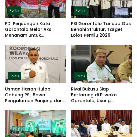
Politik
Politik
PDI Perjuangan Kota
PSI Gorontalo Tancap Gas
Gorontalo Gelar Aksi
Benahi Struktur, Target
Menanam untuk
Lolos Pemilu 2029
Ketahanan Pangan
Politik
Politik
Usman Hasan Hulopi
Rivai Bukusu Siap
Gabung PSI, Bawa
Bertarung di Pilwako
Pengalaman Panjang dan
Gorontalo, Usung
Basis Akar Rumput
Pengalaman dan Loyalitas
Politik