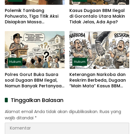
Polemik Tambang
Kasus Dugaan BBM Ilegal
Pohuwato, Tiga Titik Aksi
di Gorontalo Utara Makin
Disiapkan Massa
Tidak Jelas, Ada Apa?
Gorontalo di jakarta
Hukum
Hukum
Polres Gorut Buka Suara
Keterangan Narkoba dan
soal Dugaan BBM Ilegal,
Reskrim Berbeda, Dugaan
Namun Banyak Pertanyaan
“Main Mata” Kasus BBM
Belum Terjawab
Ilegal Menguat
Tinggalkan Balasan
Alamat email Anda tidak akan dipublikasikan.
Ruas yang
wajib ditandai
*