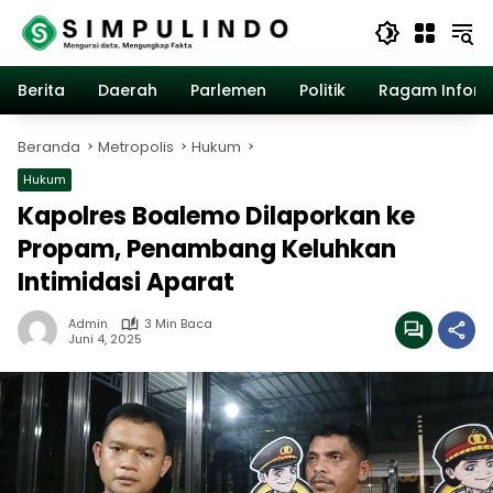
Langsung
ke
konten
Berita
Daerah
Parlemen
Politik
Ragam Inform
Beranda
Metropolis
Hukum
Hukum
Kapolres Boalemo Dilaporkan ke
Propam, Penambang Keluhkan
Intimidasi Aparat
Admin
3 Min Baca
Juni 4, 2025