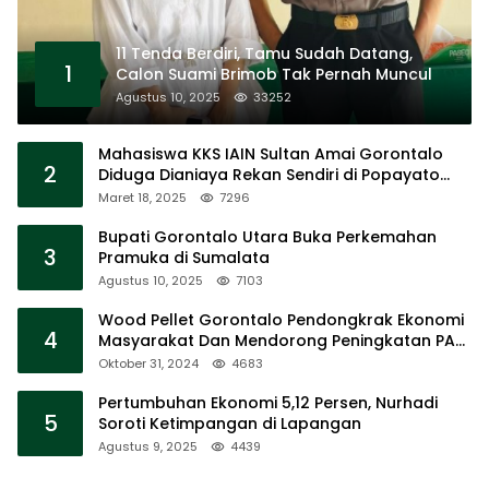
11 Tenda Berdiri, Tamu Sudah Datang,
1
Calon Suami Brimob Tak Pernah Muncul
Agustus 10, 2025
33252
Mahasiswa KKS IAIN Sultan Amai Gorontalo
2
Diduga Dianiaya Rekan Sendiri di Popayato
Barat
Maret 18, 2025
7296
Bupati Gorontalo Utara Buka Perkemahan
3
Pramuka di Sumalata
Agustus 10, 2025
7103
Wood Pellet Gorontalo Pendongkrak Ekonomi
4
Masyarakat Dan Mendorong Peningkatan PAD
Gorontalo
Oktober 31, 2024
4683
Pertumbuhan Ekonomi 5,12 Persen, Nurhadi
5
Soroti Ketimpangan di Lapangan
Agustus 9, 2025
4439