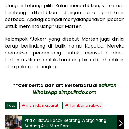
“Jangan tebang pilih. Kalau menertibkan, ya semua
tambang ditertibkan. Jangan ada perlakuan
berbeda. Apalagi sampai menyalahgunakan jabatan
untuk meminta uang,” ujar Marten.
Kelompok “Joker” yang disebut Marten juga dinilai
kerap berlindung di balik nama Kapolda. Mereka
memaksa penambang untuk menyetor dana
tertentu. Jika menolak, tambang bisa diberhentikan
atau pekerja ditangkap.
**Cek berita dan artikel terbaru di
Saluran
WhatsApp simpulindo.com
Tag:
intimidasi aparat
Tambang rakyat
Pria di Biawu Bacok Seorang Warga Yang
Sedang Asik Main Remi