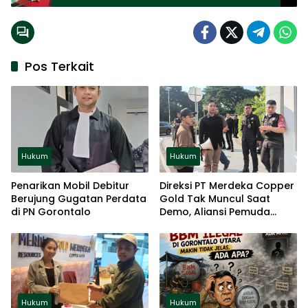
Pos Terkait
Hukum
Hukum
Penarikan Mobil Debitur
Direksi PT Merdeka Copper
Berujung Gugatan Perdata
Gold Tak Muncul Saat
di PN Gorontalo
Demo, Aliansi Pemuda
Gorontalo Ancam Gelar
Aksi Jilid II di jakarta
Hukum
Hukum