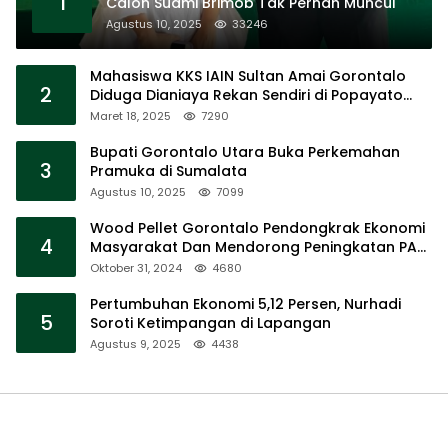
1
Calon Suami Brimob Tak Pernah Muncul
Agustus 10, 2025
33246
Mahasiswa KKS IAIN Sultan Amai Gorontalo
2
Diduga Dianiaya Rekan Sendiri di Popayato
Barat
Maret 18, 2025
7290
Bupati Gorontalo Utara Buka Perkemahan
3
Pramuka di Sumalata
Agustus 10, 2025
7099
Wood Pellet Gorontalo Pendongkrak Ekonomi
4
Masyarakat Dan Mendorong Peningkatan PAD
Gorontalo
Oktober 31, 2024
4680
Pertumbuhan Ekonomi 5,12 Persen, Nurhadi
5
Soroti Ketimpangan di Lapangan
Agustus 9, 2025
4438