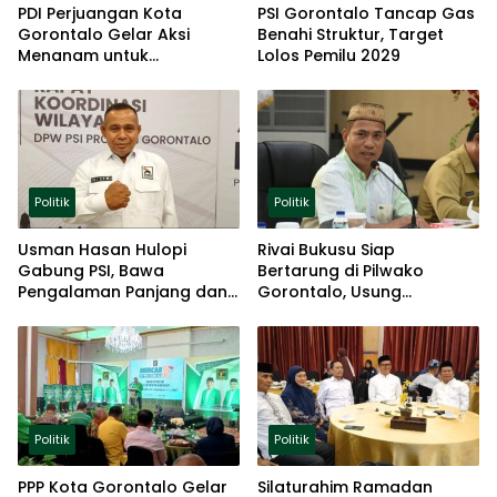
PDI Perjuangan Kota
PSI Gorontalo Tancap Gas
Gorontalo Gelar Aksi
Benahi Struktur, Target
Menanam untuk
Lolos Pemilu 2029
Ketahanan Pangan
Politik
Politik
Usman Hasan Hulopi
Rivai Bukusu Siap
Gabung PSI, Bawa
Bertarung di Pilwako
Pengalaman Panjang dan
Gorontalo, Usung
Basis Akar Rumput
Pengalaman dan Loyalitas
Politik
Politik
Politik
PPP Kota Gorontalo Gelar
Silaturahim Ramadan