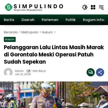
Langsung
ke
konten
Berita
Daerah
Parlemen
Politik
Ragam Inform
Beranda
Metropolis
Hukum
Hukum
Pelanggaran Lalu Lintas Masih Marak
di Gorontalo Meski Operasi Patuh
Sudah Sepekan
Admin
1 Min Baca
Juli 21, 2025