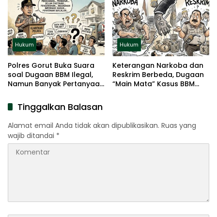
Hukum
Hukum
Polres Gorut Buka Suara
Keterangan Narkoba dan
soal Dugaan BBM Ilegal,
Reskrim Berbeda, Dugaan
Namun Banyak Pertanyaan
“Main Mata” Kasus BBM
Belum Terjawab
Ilegal Menguat
Tinggalkan Balasan
Alamat email Anda tidak akan dipublikasikan.
Ruas yang
wajib ditandai
*