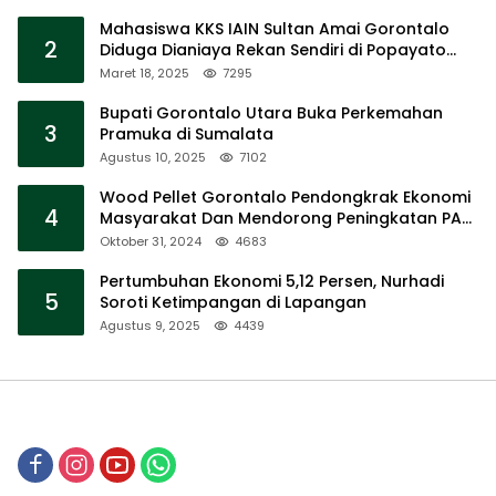
Mahasiswa KKS IAIN Sultan Amai Gorontalo
2
Diduga Dianiaya Rekan Sendiri di Popayato
Barat
Maret 18, 2025
7295
Bupati Gorontalo Utara Buka Perkemahan
3
Pramuka di Sumalata
Agustus 10, 2025
7102
Wood Pellet Gorontalo Pendongkrak Ekonomi
4
Masyarakat Dan Mendorong Peningkatan PAD
Gorontalo
Oktober 31, 2024
4683
Pertumbuhan Ekonomi 5,12 Persen, Nurhadi
5
Soroti Ketimpangan di Lapangan
Agustus 9, 2025
4439