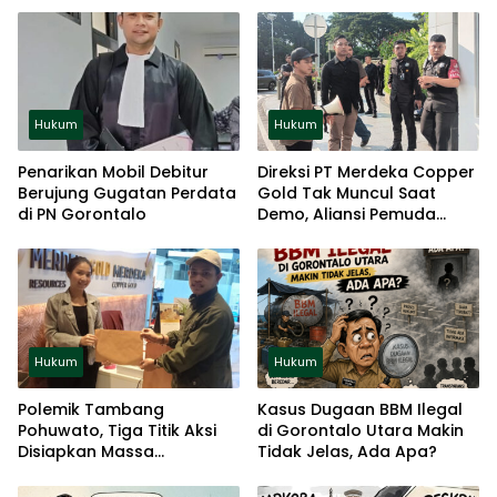
Hukum
Hukum
Penarikan Mobil Debitur
Direksi PT Merdeka Copper
Berujung Gugatan Perdata
Gold Tak Muncul Saat
di PN Gorontalo
Demo, Aliansi Pemuda
Gorontalo Ancam Gelar
Aksi Jilid II di jakarta
Hukum
Hukum
Polemik Tambang
Kasus Dugaan BBM Ilegal
Pohuwato, Tiga Titik Aksi
di Gorontalo Utara Makin
Disiapkan Massa
Tidak Jelas, Ada Apa?
Gorontalo di jakarta