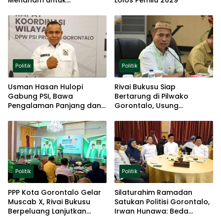
Menanam untuk
Lolos Pemilu 2029
Ketahanan Pangan
Politik
Politik
Usman Hasan Hulopi
Rivai Bukusu Siap
Gabung PSI, Bawa
Bertarung di Pilwako
Pengalaman Panjang dan
Gorontalo, Usung
Basis Akar Rumput
Pengalaman dan Loyalitas
Politik
Politik
Politik
PPP Kota Gorontalo Gelar
Silaturahim Ramadan
Muscab X, Rivai Bukusu
Satukan Politisi Gorontalo,
Berpeluang Lanjutkan
Irwan Hunawa: Beda
Kepemimpinan
Pendapat Itu Biasa