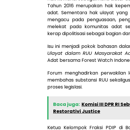
Tahun 2016 merupakan hak kepemi
adat. Sementara hak ulayat yang
mengacu pada penguasaan, penge
melekat pada komunitas adat se
kerap dipolitisasi sebagai bagian da
Isu ini menjadi pokok bahasan dala
Ulayat dalam RUU Masyarakat Ad
Adat bersama Forest Watch Indonesi
Forum menghadirkan perwakilan leg
membahas substansi RUU sekaligu
proses legislasi.
Baca juga:
Komisi III DPR RI S
Restorativi Justice
Ketua Kelompok Fraksi PDIP di Ba