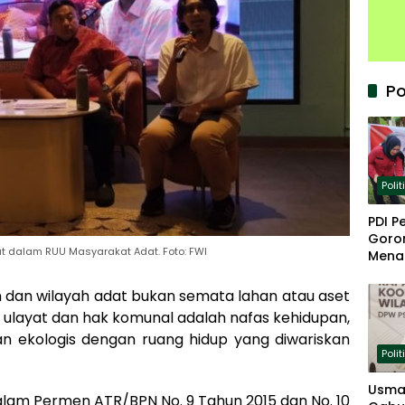
Po
Polit
PDI P
Goron
at dalam RUU Masyarakat Adat. Foto: FWI
Mena
Keta
 dan wilayah adat bukan semata lahan atau aset
 ulayat dan hak komunal adalah nafas kehidupan,
 dan ekologis dengan ruang hidup yang diwariskan
Polit
Usma
lam Permen ATR/BPN No. 9 Tahun 2015 dan No. 10