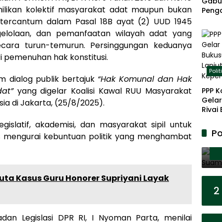
Gabu
likan kolektif masyarakat adat maupun bukan
Peng
Panja
 tercantum dalam Pasal 18B ayat (2) UUD 1945
Akar
lolaan, dan pemanfaatan wilayah adat yang
cara turun-temurun. Persinggungan keduanya
ri pemenuhan hak konstitusi.
Polit
m dialog publik bertajuk
“Hak Komunal dan Hak
at”
yang digelar Koalisi Kawal RUU Masyarakat
PPP K
Gelar
a di Jakarta, (25/8/2025).
Rivai
Berp
islatif, akademisi, dan masyarakat sipil untuk
Lanju
Po
s mengurai kebuntuan politik yang menghambat
Kepe
ebuta Kasus Guru Honorer Supriyani Layak
2
dan Legislasi DPR RI, I Nyoman Parta, menilai