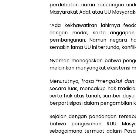
perdebatan nama rancangan unda
Masyarakat Adat atau UU Masyarak
“Ada kekhawatiran lahirnya feod
dengan modal, serta anggapa
pembangunan. Namun negara haru
semakin lama UU ini tertunda, konfli
Nyoman menegaskan bahwa pengesa
melainkan menyangkut eksistensi m
Menurutnya, frasa
“mengakui dan
secara luas, mencakup hak tradision
serta hak atas tanah, sumber daya a
berpartisipasi dalam pengambilan 
Sejalan dengan pandangan tersebu
bahwa pengesahan RUU Masyar
sebagaimana termuat dalam Pasal 