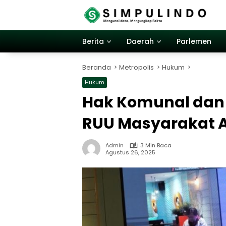
Langsung
ke
konten
Berita
Daerah
Parlemen
Beranda
Metropolis
Hukum
Hukum
Hak Komunal dan 
RUU Masyarakat 
Admin
3 Min Baca
Agustus 26, 2025