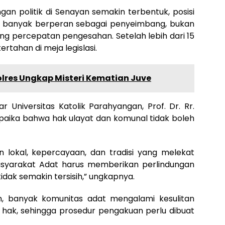
ngan politik di Senayan semakin terbentuk, posisi
ih banyak berperan sebagai penyeimbang, bukan
g percepatan pengesahan. Setelah lebih dari 15
rtahan di meja legislasi.
olres Ungkap Misteri Kematian Juve
r Universitas Katolik Parahyangan, Prof. Dr. Rr.
aika bahwa hak ulayat dan komunal tidak boleh
n lokal, kepercayaan, dan tradisi yang melekat
 Masyarakat Adat harus memberikan perlindungan
dak semakin tersisih,” ungkapnya.
an, banyak komunitas adat mengalami kesulitan
 hak, sehingga prosedur pengakuan perlu dibuat