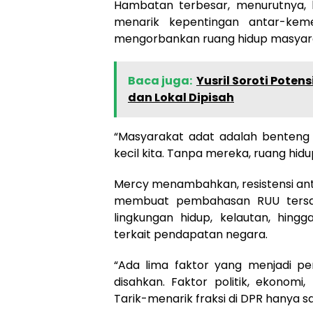
Hambatan terbesar, menurutnya, bu
menarik kepentingan antar-keme
mengorbankan ruang hidup masyara
Baca juga:
Yusril Soroti Poten
dan Lokal Dipisah
“Masyarakat adat adalah benteng t
kecil kita. Tanpa mereka, ruang hidu
Mercy menambahkan, resistensi ant
membuat pembahasan RUU tersan
lingkungan hidup, kelautan, hing
terkait pendapatan negara.
“Ada lima faktor yang menjadi p
disahkan. Faktor politik, ekonomi,
Tarik-menarik fraksi di DPR hanya sa