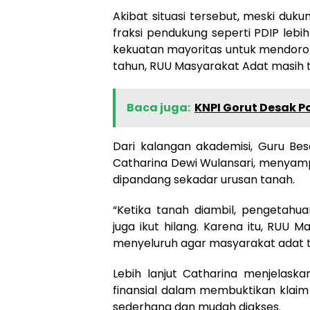
Akibat situasi tersebut, meski duku
fraksi pendukung seperti PDIP leb
kekuatan mayoritas untuk mendoron
tahun, RUU Masyarakat Adat masih te
Baca juga:
KNPI Gorut Desak P
Dari kalangan akademisi, Guru Besa
Catharina Dewi Wulansari, menyamp
dipandang sekadar urusan tanah.
“Ketika tanah diambil, pengetahua
juga ikut hilang. Karena itu, RUU
menyeluruh agar masyarakat adat ti
Lebih lanjut Catharina menjelask
finansial dalam membuktikan klaim
sederhana dan mudah diakses.