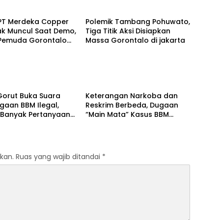
Hukum
 PT Merdeka Copper
Polemik Tambang Pohuwato,
ak Muncul Saat Demo,
Tiga Titik Aksi Disiapkan
i Pemuda Gorontalo
Massa Gorontalo di jakarta
lar Aksi Jilid II di
Hukum
Gorut Buka Suara
Keterangan Narkoba dan
gaan BBM Ilegal,
Reskrim Berbeda, Dugaan
Banyak Pertanyaan
“Main Mata” Kasus BBM
Terjawab
Ilegal Menguat
kan.
Ruas yang wajib ditandai
*