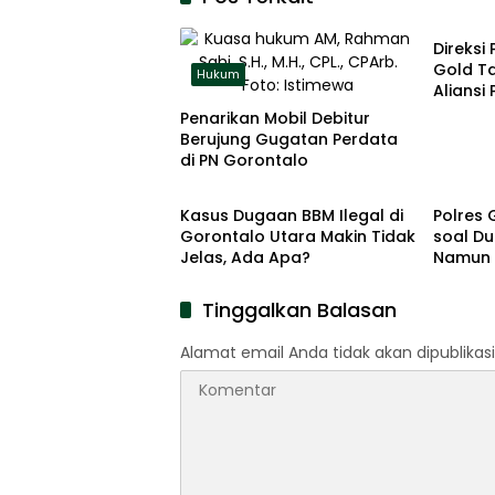
Hukum
Direksi
Gold T
Hukum
Alians
Ancam Ge
Penarikan Mobil Debitur
jakarta
Berujung Gugatan Perdata
di PN Gorontalo
Hukum
Hukum
Kasus Dugaan BBM Ilegal di
Polres 
Gorontalo Utara Makin Tidak
soal Du
Jelas, Ada Apa?
Namun 
Belum 
Tinggalkan Balasan
Alamat email Anda tidak akan dipublikasi