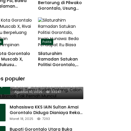
ng PSI, Bawa
Bertarung di Pilwako
alaman
Gorontalo, Usung
ng dan Basis
Pengalaman dan
 Rumput
Loyalitas Politik
ik
Politik
ota Gorontalo
Silaturahim
 Muscab X,
Ramadan Satukan
 Bukusu
Politisi Gorontalo,
eluang
Irwan Hunawa: Beda
tkan
Pendapat Itu Biasa
s populer
11 Tenda Berdiri, Tamu Sudah
mimpinan
1
Datang, Calon Suami Brimob
Tak Pernah Muncul
Agustus 10, 2025
33247
Mahasiswa KKS IAIN Sultan Amai
Gorontalo Diduga Dianiaya Rekan
Sendiri di Popayato Barat
Maret 18, 2025
7293
Bupati Gorontalo Utara Buka