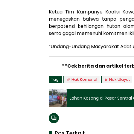
Ketua Tim Kampanye Koalisi Kawa
menegaskan bahwa tanpa pengaku
berpotensi kehilangan hutan ala
serta gagal memenuhi komitmen ikli
“Undang-Undang Masyarakat Adat ad
**Cek berita dan artikel ter
Tag:
Hak Komunal
Hak Ulayat
Lahan Kosong di Pasar Sentral 
Pos Terkait