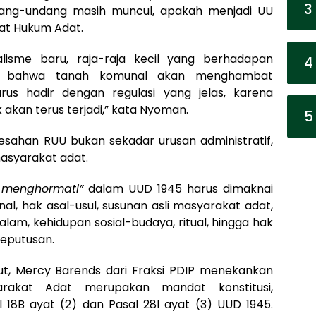
3
ng-undang masih muncul, apakah menjadi UU
at Hukum Adat.
alisme baru, raja-raja kecil yang berhadapan
4
n bahwa tanah komunal akan menghambat
s hadir dengan regulasi yang jelas, karena
k akan terus terjadi,” kata Nyoman.
5
han RUU bukan sekadar urusan administratif,
asyarakat adat.
 menghormati”
dalam UUD 1945 harus dimaknai
al, hak asal-usul, susunan asli masyarakat adat,
lam, kehidupan sosial-budaya, ritual, hingga hak
keputusan.
t, Mercy Barends dari Fraksi PDIP menekankan
akat Adat merupakan mandat konstitusi,
18B ayat (2) dan Pasal 28I ayat (3) UUD 1945.