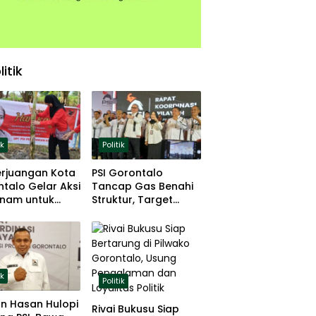
litik
ik
Politik
erjuangan Kota
PSI Gorontalo
talo Gelar Aksi
Tancap Gas Benahi
nam untuk
Struktur, Target
hanan Pangan
Lolos Pemilu 2029
ik
Politik
n Hasan Hulopi
Rivai Bukusu Siap