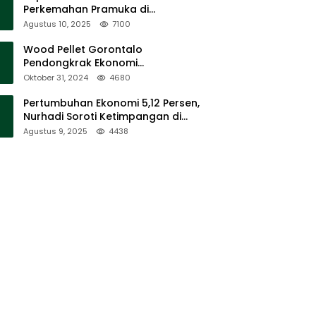
Perkemahan Pramuka di
Sumalata
Agustus 10, 2025
7100
Wood Pellet Gorontalo
Pendongkrak Ekonomi
Masyarakat Dan Mendorong
Oktober 31, 2024
4680
Peningkatan PAD Gorontalo
Pertumbuhan Ekonomi 5,12 Persen,
Nurhadi Soroti Ketimpangan di
Lapangan
Agustus 9, 2025
4438