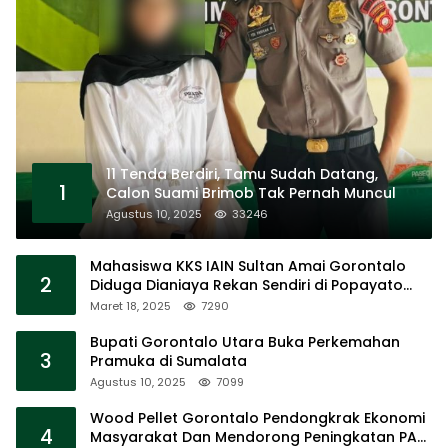
11 Tenda Berdiri, Tamu Sudah Datang,
1
Calon Suami Brimob Tak Pernah Muncul
Agustus 10, 2025
33246
Mahasiswa KKS IAIN Sultan Amai Gorontalo
2
Diduga Dianiaya Rekan Sendiri di Popayato
Barat
Maret 18, 2025
7290
Bupati Gorontalo Utara Buka Perkemahan
3
Pramuka di Sumalata
Agustus 10, 2025
7099
Wood Pellet Gorontalo Pendongkrak Ekonomi
4
Masyarakat Dan Mendorong Peningkatan PAD