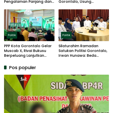
Pengalaman Panjang dan
Gorontalo, Usung
Basis Akar Rumput
Pengalaman dan Loyalitas
Politik
Politik
Politik
PPP Kota Gorontalo Gelar
Silaturahim Ramadan
Muscab X, Rivai Bukusu
Satukan Politisi Gorontalo,
Berpeluang Lanjutkan
Irwan Hunawa: Beda
Kepemimpinan
Pendapat Itu Biasa
Pos populer