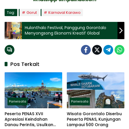
Tag:
Gorut
Karnaval Karawo
Hulonthalo Festival, Panggung Gorontalo
Menyongsong Ekonomi Kreatif Global
Pos Terkait
Pariwisata
Pariwisata
Peserta PENAS XVII
Wisata Gorontalo Diserbu
Apresiasi Keindahan
Peserta PENAS, Kunjungan
Danau Perintis, Usulkan
Lampaui 500 Orang