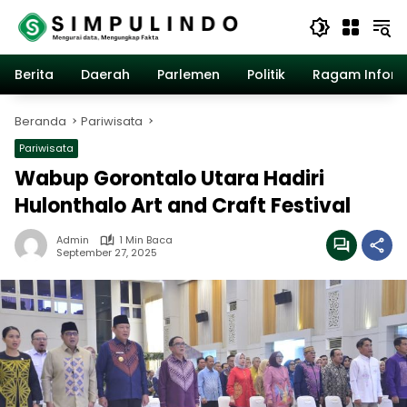
Langsung
ke
konten
Berita
Daerah
Parlemen
Politik
Ragam Inform
Beranda
Pariwisata
Pariwisata
Wabup Gorontalo Utara Hadiri
Hulonthalo Art and Craft Festival
Admin
1 Min Baca
September 27, 2025