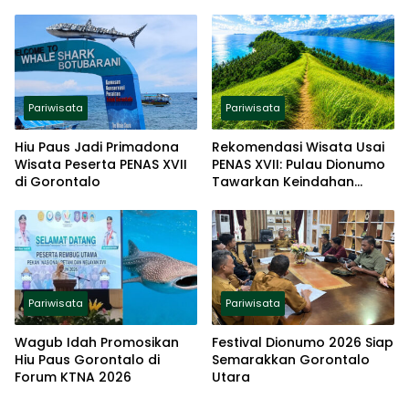
Penambahan Spot
Penanda Lokasi
Pariwisata
Pariwisata
Hiu Paus Jadi Primadona
Rekomendasi Wisata Usai
Wisata Peserta PENAS XVII
PENAS XVII: Pulau Dionumo
di Gorontalo
Tawarkan Keindahan
Alam
Pariwisata
Pariwisata
Wagub Idah Promosikan
Festival Dionumo 2026 Siap
Hiu Paus Gorontalo di
Semarakkan Gorontalo
Forum KTNA 2026
Utara