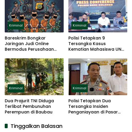
Kriminal
Kriminal
Bareskrim Bongkar
Polisi Tetapkan 9
Jaringan Judi Online
Tersangka Kasus
Bermodus Perusahaan
Kematian Mahasiswa UNG
Fiktif
Usai Ikut Diksar Mapala
BTN
Kriminal
Kriminal
Dua Prajurit TNI Diduga
Polisi Tetapkan Dua
Terlibat Pembunuhan
Tersangka Insiden
Perempuan di Baubau
Penganiayaan di Pasar
Sentral
Tinggalkan Balasan