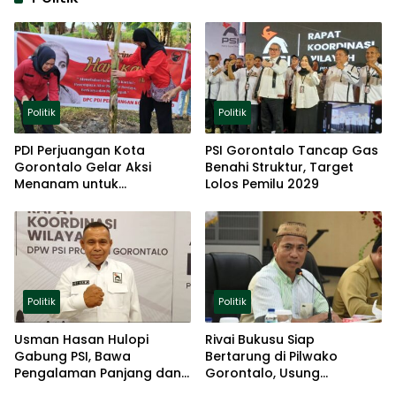
Politik
Politik
PDI Perjuangan Kota
PSI Gorontalo Tancap Gas
Gorontalo Gelar Aksi
Benahi Struktur, Target
Menanam untuk
Lolos Pemilu 2029
Ketahanan Pangan
Politik
Politik
Usman Hasan Hulopi
Rivai Bukusu Siap
Gabung PSI, Bawa
Bertarung di Pilwako
Pengalaman Panjang dan
Gorontalo, Usung
Basis Akar Rumput
Pengalaman dan Loyalitas