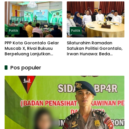
Politik
Politik
Politik
PPP Kota Gorontalo Gelar
Silaturahim Ramadan
Muscab X, Rivai Bukusu
Satukan Politisi Gorontalo,
Berpeluang Lanjutkan
Irwan Hunawa: Beda
Kepemimpinan
Pendapat Itu Biasa
Pos populer