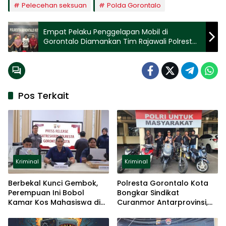
Pelecehan seksuan
Polda Gorontalo
Empat Pelaku Penggelapan Mobil di
Gorontalo Diamankan Tim Rajawali Polresta
Gorontalo Kota
Pos Terkait
Kriminal
Kriminal
Berbekal Kunci Gembok,
Polresta Gorontalo Kota
Perempuan Ini Bobol
Bongkar Sindikat
Kamar Kos Mahasiswa di
Curanmor Antarprovinsi,
Gorontalo
Lima Motor Diamankan