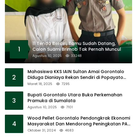
11 Tenda Berdiri, Tamu Sudah Datang,
1
Calon Suami Brimob Tak Pernah Muncul
Agustus 10, 2025
33248
Mahasiswa KKS IAIN Sultan Amai Gorontalo
2
Diduga Dianiaya Rekan Sendiri di Popayato
Barat
Maret 18, 2025
7295
Bupati Gorontalo Utara Buka Perkemahan
3
Pramuka di Sumalata
Agustus 10, 2025
7101
Wood Pellet Gorontalo Pendongkrak Ekonomi
4
Masyarakat Dan Mendorong Peningkatan PAD
Gorontalo
Oktober 31, 2024
4683