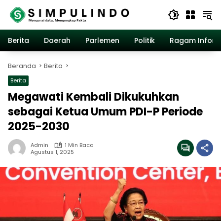
Langsung
ke
konten
Berita
Daerah
Parlemen
Politik
Ragam Inform
Beranda
Berita
Berita
Megawati Kembali Dikukuhkan
sebagai Ketua Umum PDI-P Periode
2025-2030
Admin
1 Min Baca
Agustus 1, 2025