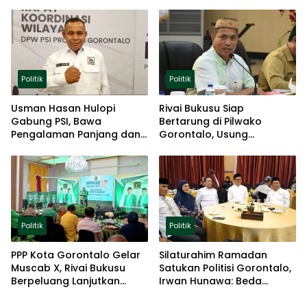
Ketahanan Pangan
Politik
Politik
Usman Hasan Hulopi
Rivai Bukusu Siap
Gabung PSI, Bawa
Bertarung di Pilwako
Pengalaman Panjang dan
Gorontalo, Usung
Basis Akar Rumput
Pengalaman dan Loyalitas
Politik
Politik
Politik
PPP Kota Gorontalo Gelar
Silaturahim Ramadan
Muscab X, Rivai Bukusu
Satukan Politisi Gorontalo,
Berpeluang Lanjutkan
Irwan Hunawa: Beda
Kepemimpinan
Pendapat Itu Biasa