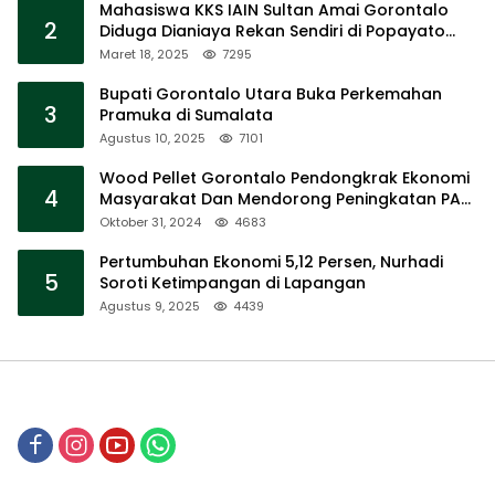
Mahasiswa KKS IAIN Sultan Amai Gorontalo
2
Diduga Dianiaya Rekan Sendiri di Popayato
Barat
Maret 18, 2025
7295
Bupati Gorontalo Utara Buka Perkemahan
3
Pramuka di Sumalata
Agustus 10, 2025
7101
Wood Pellet Gorontalo Pendongkrak Ekonomi
4
Masyarakat Dan Mendorong Peningkatan PAD
Gorontalo
Oktober 31, 2024
4683
Pertumbuhan Ekonomi 5,12 Persen, Nurhadi
5
Soroti Ketimpangan di Lapangan
Agustus 9, 2025
4439