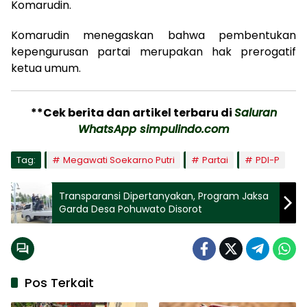
Komarudin.
Komarudin menegaskan bahwa pembentukan
kepengurusan partai merupakan hak prerogatif
ketua umum.
**Cek berita dan artikel terbaru di
Saluran
WhatsApp simpulindo.com
Tag:
Megawati Soekarno Putri
Partai
PDI-P
Transparansi Dipertanyakan, Program Jaksa
Garda Desa Pohuwato Disorot
Pos Terkait