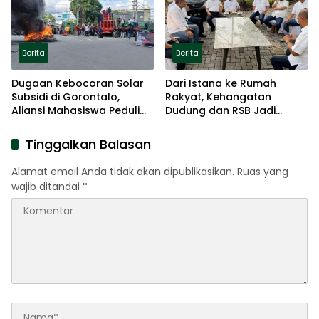
Berita
Berita
Dugaan Kebocoran Solar
Dari Istana ke Rumah
Subsidi di Gorontalo,
Rakyat, Kehangatan
Aliansi Mahasiswa Peduli
Dudung dan RSB Jadi
Energi Dorong
Perbincangan di Manado
Pembentukan Satgas di
Tinggalkan Balasan
Setiap SPBU
Alamat email Anda tidak akan dipublikasikan.
Ruas yang
wajib ditandai
*