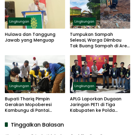
Lingkungan
Lingkungan
Hulawa dan Tanggung
Tumpukan Sampah
Jawab yang Menguap
Selesai, Warga Diimbau
Tak Buang Sampah di Area
RSUD ZUS
Lingkungan
Lingkungan
Bupati Thariq Pimpin
APLG Laporkan Dugaan
Gerakan Mopoberesi
Jaringan PETI di Tiga
Kambungu di Pantai
Kabupaten ke Polda
Monano
Gorontalo
Tinggalkan Balasan