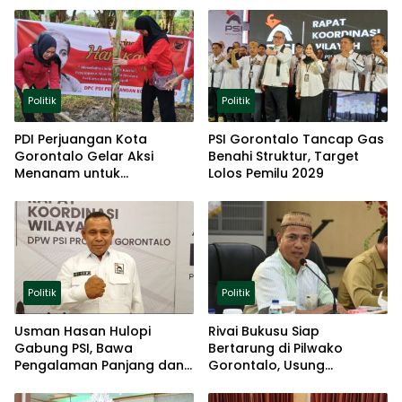
Politik
Politik
PDI Perjuangan Kota
PSI Gorontalo Tancap Gas
Gorontalo Gelar Aksi
Benahi Struktur, Target
Menanam untuk
Lolos Pemilu 2029
Ketahanan Pangan
Politik
Politik
Usman Hasan Hulopi
Rivai Bukusu Siap
Gabung PSI, Bawa
Bertarung di Pilwako
Pengalaman Panjang dan
Gorontalo, Usung
Basis Akar Rumput
Pengalaman dan Loyalitas
Politik