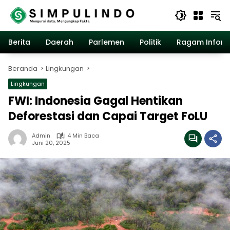
Langsung
ke
konten
Berita
Daerah
Parlemen
Politik
Ragam Inform
Beranda
Lingkungan
Lingkungan
FWI: Indonesia Gagal Hentikan
Deforestasi dan Capai Target FoLU
Admin
4 Min Baca
Juni 20, 2025