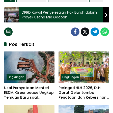
DPRD Kawal Penyelesaian Hak Buruh dalam
Proyek Usaha Mie Gacoan
Pos Terkait
Lingkungan
Lingkungan
Usai Pernyataan Menteri
Peringati HLH 2026, DLH
ESDM, Greenpeace Ungkap
Gorut Gelar Lomba
Temuan Baru soal
Penataan dan Kebersihan
Tambang di Raja Ampat
Kantor.