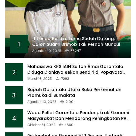
11 Tenda Berdiri, Tamu Sudah Datang,
1
Calon Suami Brimob Tak Pernah Muncul
Agustus 10, 2025
33247
Mahasiswa KKS IAIN Sultan Amai Gorontalo
2
Diduga Dianiaya Rekan Sendiri di Popayato
Barat
Maret 18, 2025
7293
Bupati Gorontalo Utara Buka Perkemahan
3
Pramuka di Sumalata
Agustus 10, 2025
7100
Wood Pellet Gorontalo Pendongkrak Ekonomi
4
Masyarakat Dan Mendorong Peningkatan PAD
Gorontalo
Oktober 31, 2024
4680
Pertumbuhan Ekonomi 5,12 Persen, Nurhadi