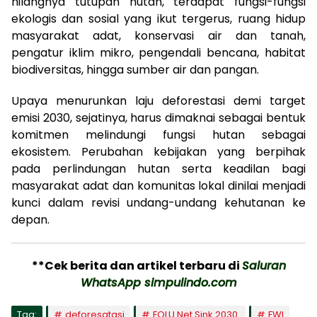
hilangnya tutupan hutan, terdapat fungsi-fungsi
ekologis dan sosial yang ikut tergerus, ruang hidup
masyarakat adat, konservasi air dan tanah,
pengatur iklim mikro, pengendali bencana, habitat
biodiversitas, hingga sumber air dan pangan.
Upaya menurunkan laju deforestasi demi target
emisi 2030, sejatinya, harus dimaknai sebagai bentuk
komitmen melindungi fungsi hutan sebagai
ekosistem. Perubahan kebijakan yang berpihak
pada perlindungan hutan serta keadilan bagi
masyarakat adat dan komunitas lokal dinilai menjadi
kunci dalam revisi undang-undang kehutanan ke
depan.
**Cek berita dan artikel terbaru di
Saluran
WhatsApp simpulindo.com
Tag:
deforesatasi
FOLU Net Sink 2030.
FWI