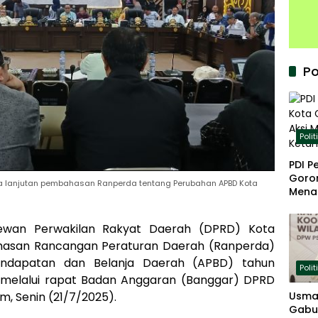
Po
Polit
PDI P
Goron
a lanjutan pembahasan Ranperda tentang Perubahan APBD Kota
Mena
Keta
ewan Perwakilan Rakyat Daerah (DPRD) Kota
san Rancangan Peraturan Daerah (Ranperda)
ndapatan dan Belanja Daerah (APBD) tahun
Polit
an melalui rapat Badan Anggaran (Banggar) DPRD
m, Senin (21/7/2025).
Usma
Gabu