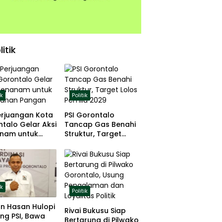
litik
ik
Politik
erjuangan Kota
PSI Gorontalo
talo Gelar Aksi
Tancap Gas Benahi
nam untuk
Struktur, Target
hanan Pangan
Lolos Pemilu 2029
ik
Politik
n Hasan Hulopi
Rivai Bukusu Siap
ng PSI, Bawa
Bertarung di Pilwako