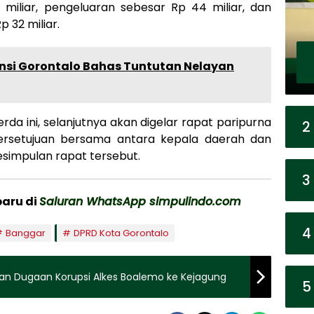
miliar, pengeluaran sebesar Rp 44 miliar, dan
 32 miliar.
vinsi Gorontalo Bahas Tuntutan Nelayan
a ini, selanjutnya akan digelar rapat paripurna
2
ersetujuan bersama antara kepala daerah dan
esimpulan rapat tersebut.
3
baru di
Saluran WhatsApp simpulindo.com
4
Banggar
DPRD Kota Gorontalo
an Dugaan Korupsi Alkes Boalemo ke Kejagung
5