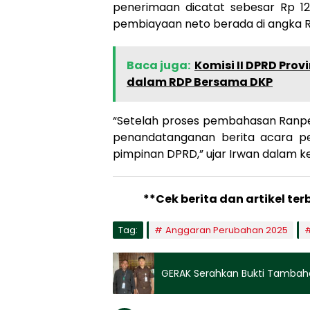
penerimaan dicatat sebesar Rp 12 
pembiayaan neto berada di angka Rp
Baca juga:
Komisi II DPRD Pro
dalam RDP Bersama DKP
“Setelah proses pembahasan Ranperd
penandatanganan berita acara p
pimpinan DPRD,” ujar Irwan dalam k
**Cek berita dan artikel ter
Tag:
Anggaran Perubahan 2025
GERAK Serahkan Bukti Tambah