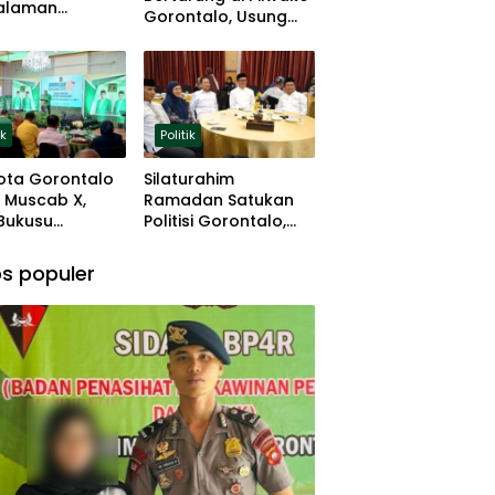
alaman
Gorontalo, Usung
ng dan Basis
Pengalaman dan
 Rumput
Loyalitas Politik
ik
Politik
ota Gorontalo
Silaturahim
 Muscab X,
Ramadan Satukan
 Bukusu
Politisi Gorontalo,
eluang
Irwan Hunawa: Beda
tkan
Pendapat Itu Biasa
s populer
mimpinan