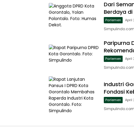
Dari Seman
Berdaya di
Parlemen
April
Simpulindo.com, 
Paripurna 
Rekomenda
Parlemen
April
Simpulindo.com,
Industri G
Fondasi Ke
Parlemen
April
Simpulindo.com,