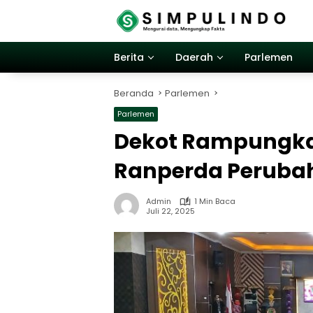
Langsung
ke
konten
Berita
Daerah
Parlemen
Beranda
Parlemen
Parlemen
Dekot Rampungk
Ranperda Peruba
Admin
1 Min Baca
Juli 22, 2025