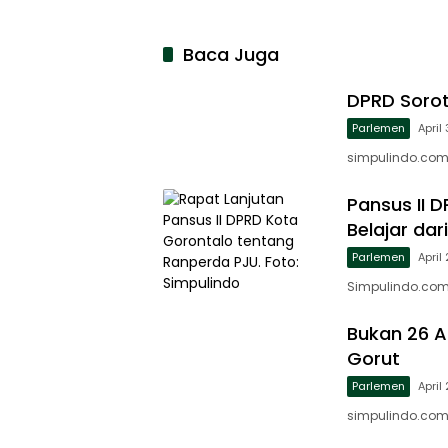
Baca Juga
DPRD Sorot
Parlemen
April
simpulindo.com,
Pansus II 
Belajar da
Parlemen
April
Simpulindo.com
Bukan 26 Ap
Gorut
Parlemen
April
simpulindo.com