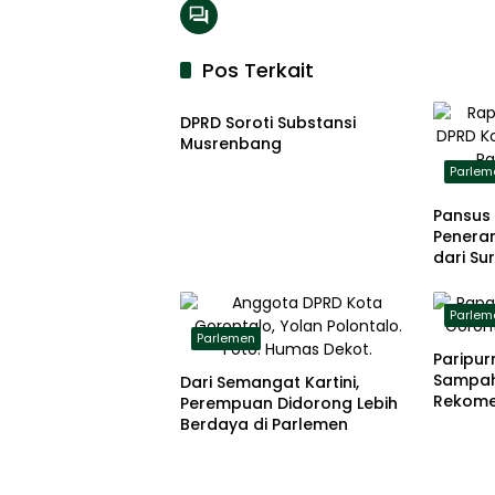
Pos Terkait
Parlemen
DPRD Soroti Substansi
Musrenbang
Parlem
Pansus 
Peneran
dari S
Parlem
Parlemen
Paripur
Sampa
Dari Semangat Kartini,
Rekome
Perempuan Didorong Lebih
Berdaya di Parlemen