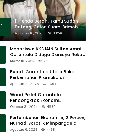
11 Tenda Berdiri, Tamu Sudah
1
Datang, Calon Suami Brimob
Tak Pernah Muncul
Agustus 10, 2025
33246
Mahasiswa KKS IAIN Sultan Amai
Gorontalo Diduga Dianiaya Rekan
Sendiri di Popayato Barat
Maret 18, 2025
7291
Bupati Gorontalo Utara Buka
Perkemahan Pramuka di
Sumalata
Agustus 10, 2025
7099
Wood Pellet Gorontalo
Pendongkrak Ekonomi
Masyarakat Dan Mendorong
Oktober 31, 2024
4680
Peningkatan PAD Gorontalo
Pertumbuhan Ekonomi 5,12 Persen,
Nurhadi Soroti Ketimpangan di
Lapangan
Agustus 9, 2025
4438