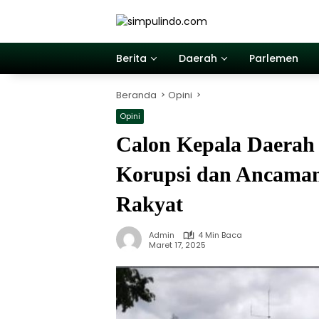
Langsung
ke
konten
Berita
Daerah
Parlemen
Beranda
Opini
Opini
Calon Kepala Daerah 
Korupsi dan Ancaman
Rakyat
Admin
4 Min Baca
Maret 17, 2025