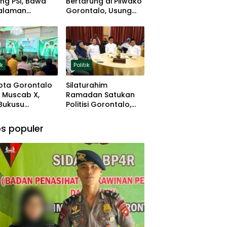
ng PSI, Bawa
Bertarung di Pilwako
alaman
Gorontalo, Usung
ng dan Basis
Pengalaman dan
 Rumput
Loyalitas Politik
ik
Politik
ota Gorontalo
Silaturahim
 Muscab X,
Ramadan Satukan
 Bukusu
Politisi Gorontalo,
eluang
Irwan Hunawa: Beda
tkan
Pendapat Itu Biasa
s populer
mimpinan