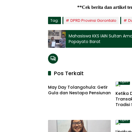
**Cek berita dan artikel t
Tag:
DPRD Provinsi Gorontalo
D
Mahasiswa KKS IAIN Sultan Amai
Popayato Barat
Pos Terkait
Opini
Opini
May Day Tolangohula: Getir
Gula dan Nestapa Pensiunan
Ketika 
Transa
Tradis
Perspek
Opini
Lingku