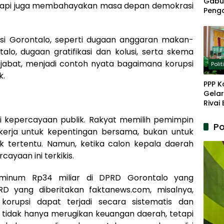
Gabu
tetapi juga membahayakan masa depan demokrasi
Peng
Panja
Akar
nsi Gorontalo, seperti dugaan anggaran makan-
lo, dugaan gratifikasi dan kolusi, serta skema
ejabat, menjadi contoh nyata bagaimana korupsi
Polit
k.
PPP K
Gelar
Rivai
Berp
i kepercayaan publik. Rakyat memilih pemimpin
Lanju
Po
erja untuk kepentingan bersama, bukan untuk
Kepe
k tertentu. Namun, ketika calon kepala daerah
cayaan ini terkikis.
minum Rp34 miliar di DPRD Gorontalo yang
PRD yang diberitakan faktanews.com, misalnya,
korupsi dapat terjadi secara sistematis dan
ni tidak hanya merugikan keuangan daerah, tetapi