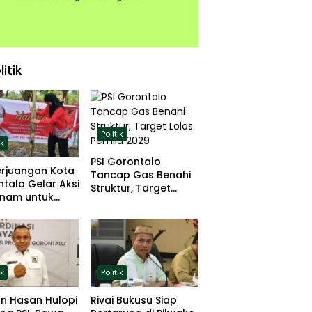
litik
Politik
ik
PSI Gorontalo
erjuangan Kota
Tancap Gas Benahi
talo Gelar Aksi
Struktur, Target
nam untuk
Lolos Pemilu 2029
hanan Pangan
ik
Politik
n Hasan Hulopi
Rivai Bukusu Siap