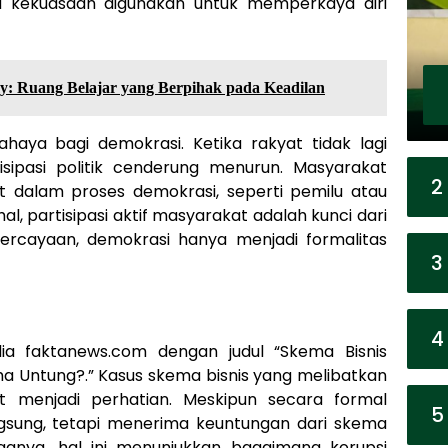
a kekuasaan digunakan untuk memperkaya diri
y: Ruang Belajar yang Berpihak pada Keadilan
bahaya bagi demokrasi. Ketika rakyat tidak lagi
sipasi politik cenderung menurun. Masyarakat
2
t dalam proses demokrasi, seperti pemilu atau
l, partisipasi aktif masyarakat adalah kunci dari
ercayaan, demokrasi hanya menjadi formalitas
3
4
ia faktanews.com dengan judul “Skema Bisnis
ima Untung?.” Kasus skema bisnis yang melibatkan
ut menjadi perhatian. Meskipun secara formal
5
angsung, tetapi menerima keuntungan dari skema
rganya, hal ini menunjukkan bagaimana korupsi