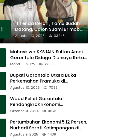
11 Tenda Berdiri, Tamu Sudah
1
Datang, Calon Suami Brimob
Tak Pernah Muncul
Agustus 10, 2025
33243
Mahasiswa KKS IAIN Sultan Amai
Gorontalo Diduga Dianiaya Rekan
Sendiri di Popayato Barat
Maret 18, 2025
7289
Bupati Gorontalo Utara Buka
Perkemahan Pramuka di
Sumalata
Agustus 10, 2025
7098
Wood Pellet Gorontalo
Pendongkrak Ekonomi
Masyarakat Dan Mendorong
Oktober 31, 2024
4678
Peningkatan PAD Gorontalo
Pertumbuhan Ekonomi 5,12 Persen,
Nurhadi Soroti Ketimpangan di
Lapangan
Agustus 9, 2025
4438