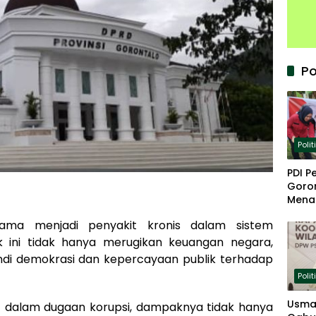
Po
Polit
PDI P
Goron
Mena
Keta
lama menjadi penyakit kronis dalam sistem
ik ini tidak hanya merugikan keuangan negara,
ndi demokrasi dan kepercayaan publik terhadap
Polit
Usma
at dalam dugaan korupsi, dampaknya tidak hanya