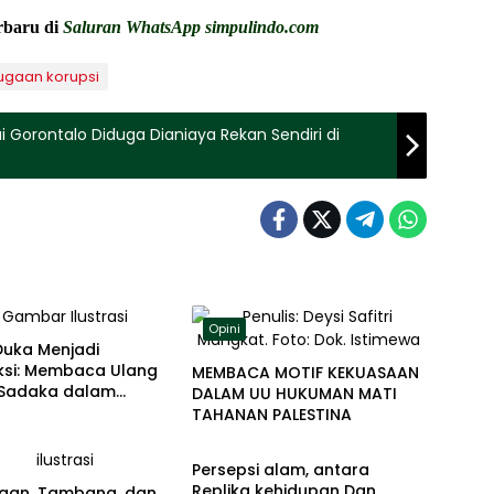
erbaru di
Saluran WhatsApp simpulindo.com
ugaan korupsi
 Gorontalo Diduga Dianiaya Rekan Sendiri di
Opini
Duka Menjadi
ksi: Membaca Ulang
MEMBACA MOTIF KEKUASAAN
i Sadaka dalam
DALAM UU HUKUMAN MATI
tif Resiprositas
TAHANAN PALESTINA
Opini
Persepsi alam, antara
Replika kehidupan Dan
ngan, Tambang, dan