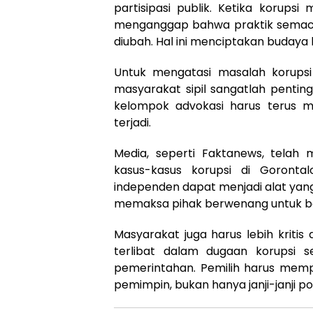
partisipasi publik. Ketika korups
menganggap bahwa praktik semacam 
diubah. Hal ini menciptakan budaya k
Untuk mengatasi masalah korups
masyarakat sipil sangatlah pentin
kelompok advokasi harus terus m
terjadi.
Media, seperti Faktanews, tela
kasus-kasus korupsi di Gorontal
independen dapat menjadi alat yan
memaksa pihak berwenang untuk be
Masyarakat juga harus lebih kriti
terlibat dalam dugaan korupsi 
pemerintahan. Pemilih harus memp
pemimpin, bukan hanya janji-janji poli