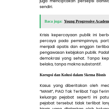
juga menciptakan persepsi bahw
sendiri.
Baca juga:
Young Progressive Academ
Krisis kepercayaan publik ini ber
percaya pada pemimpinnya, parti
menjadi apatis dan enggan terliba
pengawasan kebijakan publik. Padaha
demokrasi yang sehat. Tanpa kep
belaka, tanpa makna substantif.
Korupsi dan Kolusi dalam Skema Bisnis
Kasus yang diberitakan oleh med
“MAMI”, PIAD Tak Terlibat Tapi Ter
keluarga pejabat seperti ini pat
pejabat tersebut tidak terlibat l
bisnis yang dijalankan oleh kelua