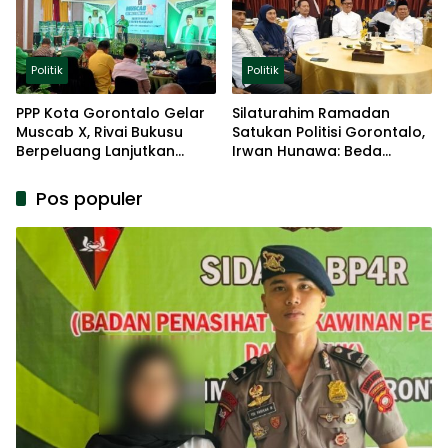
Politik
Politik
PPP Kota Gorontalo Gelar
Silaturahim Ramadan
Muscab X, Rivai Bukusu
Satukan Politisi Gorontalo,
Berpeluang Lanjutkan
Irwan Hunawa: Beda
Kepemimpinan
Pendapat Itu Biasa
Pos populer