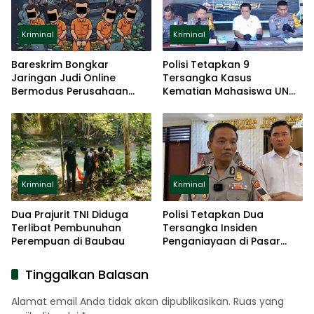
Kriminal
Kriminal
Bareskrim Bongkar
Polisi Tetapkan 9
Jaringan Judi Online
Tersangka Kasus
Bermodus Perusahaan
Kematian Mahasiswa UNG
Fiktif
Usai Ikut Diksar Mapala
BTN
Kriminal
Kriminal
Dua Prajurit TNI Diduga
Polisi Tetapkan Dua
Terlibat Pembunuhan
Tersangka Insiden
Perempuan di Baubau
Penganiayaan di Pasar
Sentral
Tinggalkan Balasan
Alamat email Anda tidak akan dipublikasikan.
Ruas yang