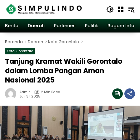
Langsung
ke
konten
Berita
Daerah
Parlemen
Politik
Ragam Inform
Beranda
Daerah
Kota Gorontalo
Kota Gorontalo
Tanjung Kramat Wakili Gorontalo
dalam Lomba Pangan Aman
Nasional 2025
Admin
2 Min Baca
Juli 31, 2025