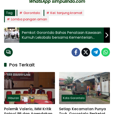
WhatsApp simpulindo.com
Tag:
Gorontalo
Kel. tanjung kramat
Lomba pangan aman
Pemkot Gorontalo Bahas Penataan Kawasan
Kumuh Lekobalo bersama Kementerian
PUPR
Pos Terkait
Hiburan
Kota Gorontalo
Polemik Valerio, IMM Kritik
Setiap Kecamatan Punya
Satpol PP dan Agendakan
Truk, Gorontalo Perketat