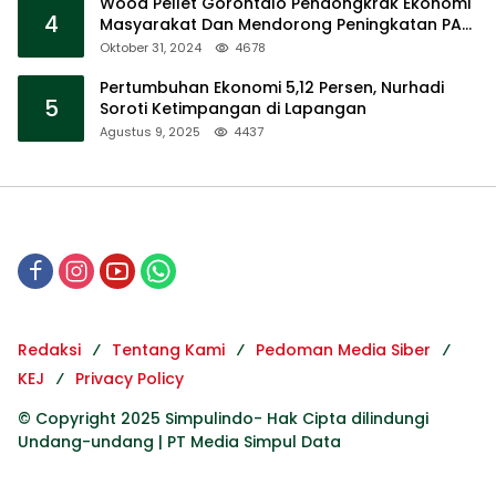
Wood Pellet Gorontalo Pendongkrak Ekonomi
4
Masyarakat Dan Mendorong Peningkatan PAD
Gorontalo
Oktober 31, 2024
4678
Pertumbuhan Ekonomi 5,12 Persen, Nurhadi
5
Soroti Ketimpangan di Lapangan
Agustus 9, 2025
4437
Redaksi
Tentang Kami
Pedoman Media Siber
KEJ
Privacy Policy
© Copyright 2025 Simpulindo- Hak Cipta dilindungi
Undang-undang | PT Media Simpul Data