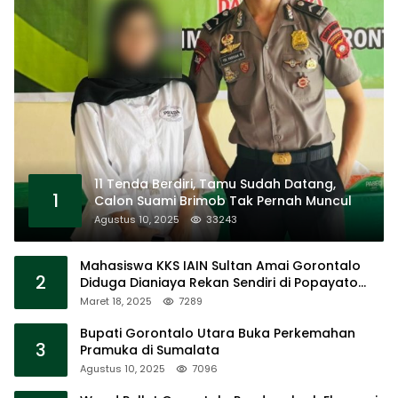
11 Tenda Berdiri, Tamu Sudah Datang,
1
Calon Suami Brimob Tak Pernah Muncul
Agustus 10, 2025
33243
Mahasiswa KKS IAIN Sultan Amai Gorontalo
2
Diduga Dianiaya Rekan Sendiri di Popayato
Barat
Maret 18, 2025
7289
Bupati Gorontalo Utara Buka Perkemahan
3
Pramuka di Sumalata
Agustus 10, 2025
7096