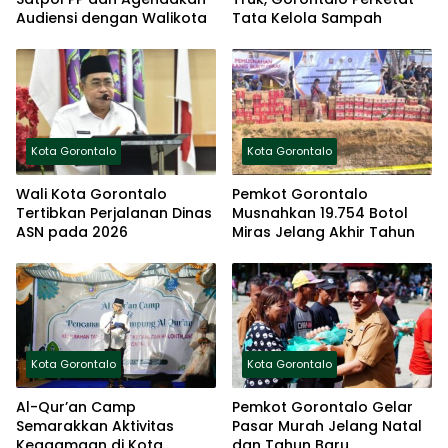
Audiensi dengan Walikota
Tata Kelola Sampah
Kota Gorontalo
Kota Gorontalo
Wali Kota Gorontalo
Pemkot Gorontalo
Tertibkan Perjalanan Dinas
Musnahkan 19.754 Botol
ASN pada 2026
Miras Jelang Akhir Tahun
Kota Gorontalo
Kota Gorontalo
Al-Qur’an Camp
Pemkot Gorontalo Gelar
Semarakkan Aktivitas
Pasar Murah Jelang Natal
Keagamaan di Kota
dan Tahun Baru