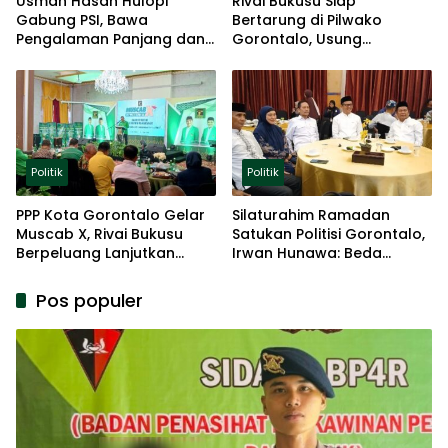
Usman Hasan Hulopi
Rivai Bukusu Siap
Gabung PSI, Bawa
Bertarung di Pilwako
Pengalaman Panjang dan
Gorontalo, Usung
Basis Akar Rumput
Pengalaman dan Loyalitas
Politik
Politik
Politik
PPP Kota Gorontalo Gelar
Silaturahim Ramadan
Muscab X, Rivai Bukusu
Satukan Politisi Gorontalo,
Berpeluang Lanjutkan
Irwan Hunawa: Beda
Kepemimpinan
Pendapat Itu Biasa
Pos populer