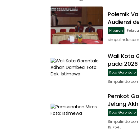
Polemik Va
Audiensi d
Hiburan
Februa
simpulindo.com,
Wali Kota 
pada 2026
Kota Gorontalo
Simpulindo.com
Pemkot Gor
Jelang Akh
Kota Gorontalo
Simpulindo.com
19.754…