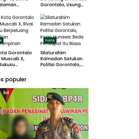
alaman
Gorontalo, Usung
ng dan Basis
Pengalaman dan
 Rumput
Loyalitas Politik
ik
Politik
ota Gorontalo
Silaturahim
 Muscab X,
Ramadan Satukan
 Bukusu
Politisi Gorontalo,
eluang
Irwan Hunawa: Beda
tkan
Pendapat Itu Biasa
s populer
mimpinan