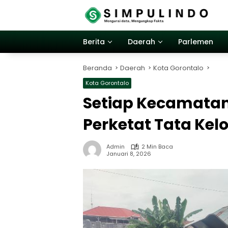
Langsung
ke
konten
Berita
Daerah
Parlemen
Beranda
Daerah
Kota Gorontalo
Kota Gorontalo
Setiap Kecamatan
Perketat Tata Ke
Admin
2 Min Baca
Januari 8, 2026