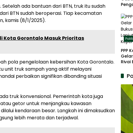
Peng
u. Setelah ada bantuan dari BTN, truk itu sudah
Panja
dari BTN sudah beroperasi. Tiap kecamatan
Akar
n, kamis (8/1/2025).
i Kota Gorontalo Masuk Prioritas
Polit
PPP K
Gelar
 pola pengelolaan kebersihan Kota Gorontalo.
Rivai
Berp
tu unit truk sampah yang aktif melayani
Lanju
Po
andai perbaikan signifikan dibanding situasi
Kepe
da truk konvensional. Pemerintah kota juga
 atau getor untuk menjangkau kawasan
t dilalui kendaraan besar. Langkah ini dimaksudkan
ung lebih merata dan terjadwal.