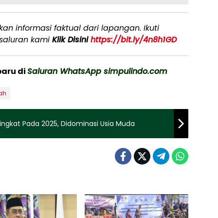
n informasi faktual dari lapangan. Ikuti
saluran kami
Klik Disini
https://bit.ly/4n8h1GD
baru di
Saluran WhatsApp simpulindo.com
ah
ingkat Pada 2025, Didominasi Usia Muda