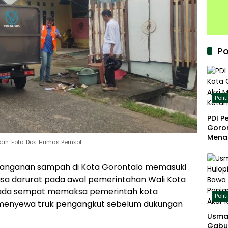
Po
Polit
PDI P
Goron
Mena
pah. Foto: Dok. Humas Pemkot
Keta
anganan sampah di Kota Gorontalo memasuki
sa darurat pada awal pemerintahan Wali Kota
ada sempat memaksa pemerintah kota
Polit
menyewa truk pengangkut sebelum dukungan
Usma
Gabu