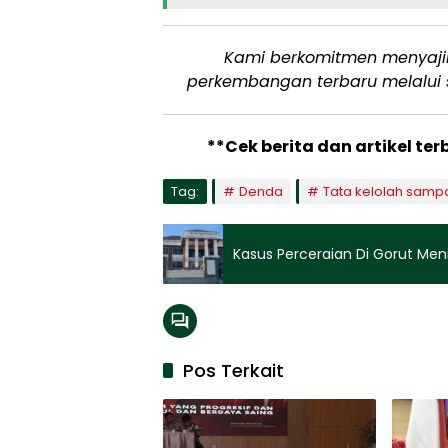
Kami berkomitmen menyajika
perkembangan terbaru melalui 
**Cek berita dan artikel ter
Tag:
Denda
Tata kelolah samp
Kasus Perceraian Di Gorut Men
Pos Terkait