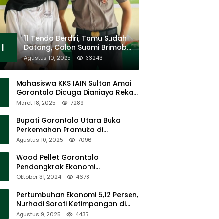
11 Tenda Berdiri, Tamu Sudah
1
Datang, Calon Suami Brimob
Tak Pernah Muncul
Agustus 10, 2025
33243
Mahasiswa KKS IAIN Sultan Amai
Gorontalo Diduga Dianiaya Rekan
Sendiri di Popayato Barat
Maret 18, 2025
7289
Bupati Gorontalo Utara Buka
Perkemahan Pramuka di
Sumalata
Agustus 10, 2025
7096
Wood Pellet Gorontalo
Pendongkrak Ekonomi
Masyarakat Dan Mendorong
Oktober 31, 2024
4678
Peningkatan PAD Gorontalo
Pertumbuhan Ekonomi 5,12 Persen,
Nurhadi Soroti Ketimpangan di
Lapangan
Agustus 9, 2025
4437