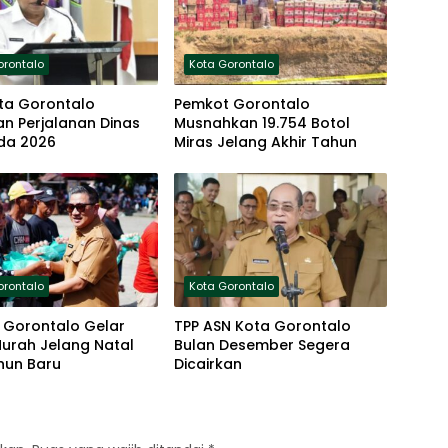
orontalo
Kota Gorontalo
ta Gorontalo
Pemkot Gorontalo
an Perjalanan Dinas
Musnahkan 19.754 Botol
da 2026
Miras Jelang Akhir Tahun
orontalo
Kota Gorontalo
 Gorontalo Gelar
TPP ASN Kota Gorontalo
urah Jelang Natal
Bulan Desember Segera
hun Baru
Dicairkan