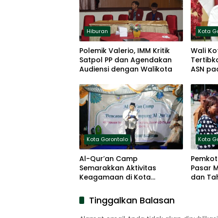
Hiburan
Kota G
Polemik Valerio, IMM Kritik
Wali Ko
Satpol PP dan Agendakan
Tertibk
Audiensi dengan Walikota
ASN pa
Kota Gorontalo
Kota G
Al-Qur’an Camp
Pemkot
Semarakkan Aktivitas
Pasar M
Keagamaan di Kota
dan Ta
Gorontalo
Tinggalkan Balasan