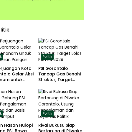
litik
ik
Politik
erjuangan Kota
PSI Gorontalo
talo Gelar Aksi
Tancap Gas Benahi
nam untuk
Struktur, Target
hanan Pangan
Lolos Pemilu 2029
ik
Politik
n Hasan Hulopi
Rivai Bukusu Siap
ng PSI, Bawa
Bertarung di Pilwako