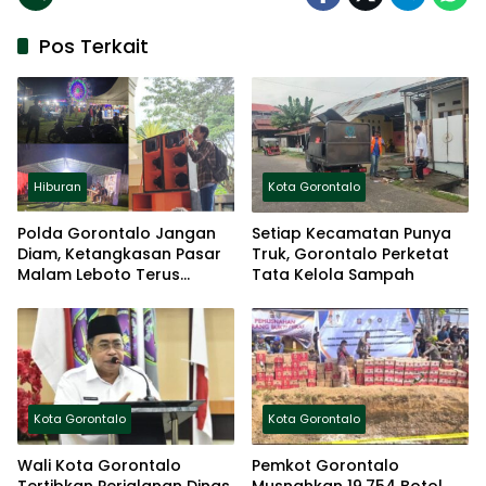
Pos Terkait
Hiburan
Kota Gorontalo
Polda Gorontalo Jangan
Setiap Kecamatan Punya
Diam, Ketangkasan Pasar
Truk, Gorontalo Perketat
Malam Leboto Terus
Tata Kelola Sampah
beroperasi
Kota Gorontalo
Kota Gorontalo
Wali Kota Gorontalo
Pemkot Gorontalo
Tertibkan Perjalanan Dinas
Musnahkan 19.754 Botol