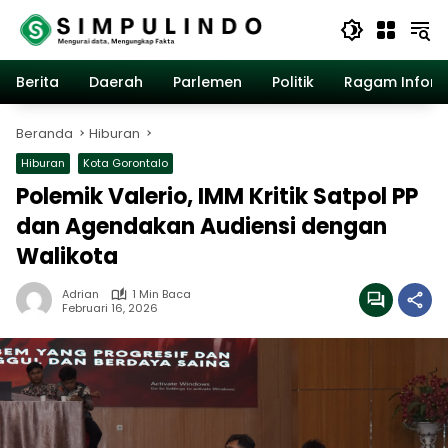
Langsung
ke
konten
Berita
Daerah
Parlemen
Politik
Ragam Inform
Beranda
Hiburan
Hiburan
Kota Gorontalo
Polemik Valerio, IMM Kritik Satpol PP
dan Agendakan Audiensi dengan
Walikota
Adrian
1 Min Baca
Februari 16, 2026