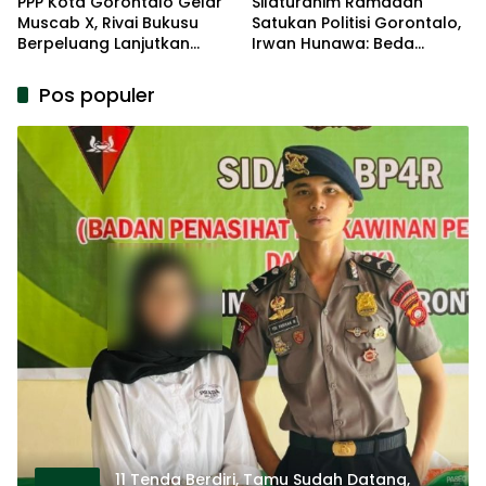
PPP Kota Gorontalo Gelar
Silaturahim Ramadan
Muscab X, Rivai Bukusu
Satukan Politisi Gorontalo,
Berpeluang Lanjutkan
Irwan Hunawa: Beda
Kepemimpinan
Pendapat Itu Biasa
Pos populer
11 Tenda Berdiri, Tamu Sudah Datang,