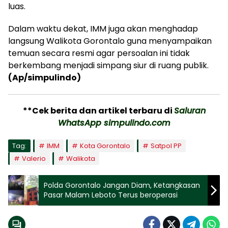
luas.
Dalam waktu dekat, IMM juga akan menghadap
langsung Walikota Gorontalo guna menyampaikan
temuan secara resmi agar persoalan ini tidak
berkembang menjadi simpang siur di ruang publik.
(Ap/simpulindo)
**Cek berita dan artikel terbaru di
Saluran
WhatsApp simpulindo.com
Tag:
IMM
Kota Gorontalo
Satpol PP
Valerio
Walikota
Polda Gorontalo Jangan Diam, Ketangkasan
Pasar Malam Leboto Terus beroperasi