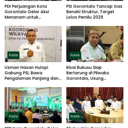
PDI Perjuangan Kota
PSI Gorontalo Tancap Gas
Gorontalo Gelar Aksi
Benahi Struktur, Target
Menanam untuk
Lolos Pemilu 2029
Ketahanan Pangan
Politik
Politik
Usman Hasan Hulopi
Rivai Bukusu Siap
Gabung PSI, Bawa
Bertarung di Pilwako
Pengalaman Panjang dan
Gorontalo, Usung
Basis Akar Rumput
Pengalaman dan Loyalitas
Politik
Politik
Politik