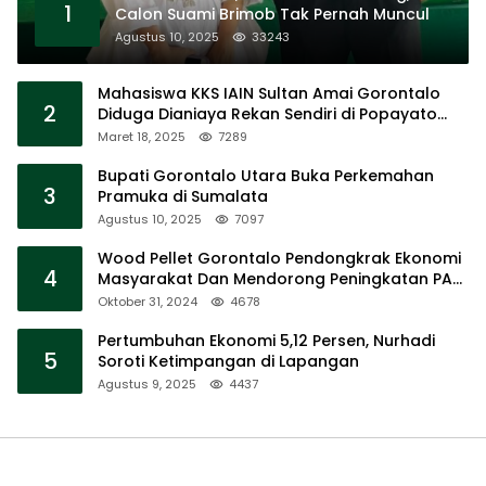
1
Calon Suami Brimob Tak Pernah Muncul
Agustus 10, 2025
33243
Mahasiswa KKS IAIN Sultan Amai Gorontalo
2
Diduga Dianiaya Rekan Sendiri di Popayato
Barat
Maret 18, 2025
7289
Bupati Gorontalo Utara Buka Perkemahan
3
Pramuka di Sumalata
Agustus 10, 2025
7097
Wood Pellet Gorontalo Pendongkrak Ekonomi
4
Masyarakat Dan Mendorong Peningkatan PAD
Gorontalo
Oktober 31, 2024
4678
Pertumbuhan Ekonomi 5,12 Persen, Nurhadi
5
Soroti Ketimpangan di Lapangan
Agustus 9, 2025
4437