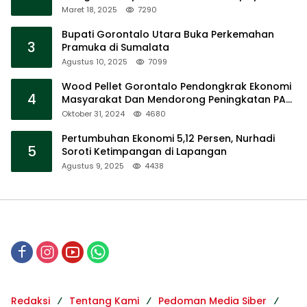
Barat
Maret 18, 2025
7290
Bupati Gorontalo Utara Buka Perkemahan
3
Pramuka di Sumalata
Agustus 10, 2025
7099
Wood Pellet Gorontalo Pendongkrak Ekonomi
4
Masyarakat Dan Mendorong Peningkatan PAD
Gorontalo
Oktober 31, 2024
4680
Pertumbuhan Ekonomi 5,12 Persen, Nurhadi
5
Soroti Ketimpangan di Lapangan
Agustus 9, 2025
4438
Redaksi
Tentang Kami
Pedoman Media Siber