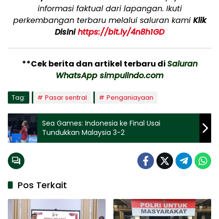
informasi faktual dari lapangan. Ikuti
perkembangan terbaru melalui saluran kami
Klik
Disini
https://bit.ly/4n8h1GD
**Cek berita dan artikel terbaru di
Saluran
WhatsApp simpulindo.com
Tag:
Pasar sentral
Penganiayaan
Sea Games: Indonesia ke Final Usai
Tundukkan Malaysia 3-2
Pos Terkait