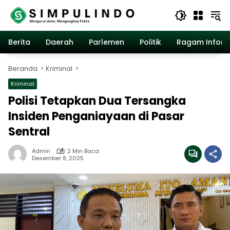
Langsung
ke
konten
Berita
Daerah
Parlemen
Politik
Ragam Inform
Beranda
Kriminal
Kriminal
Polisi Tetapkan Dua Tersangka
Insiden Penganiayaan di Pasar
Sentral
Admin
2 Min Baca
Desember 8, 2025