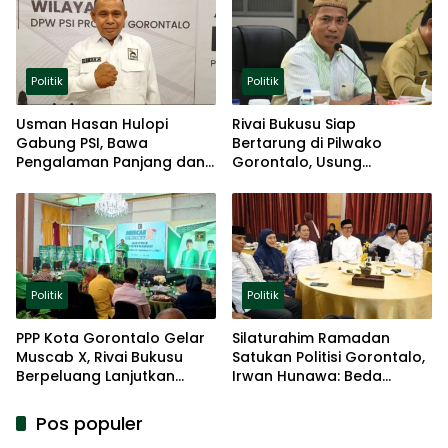
Politik
Politik
Usman Hasan Hulopi
Rivai Bukusu Siap
Gabung PSI, Bawa
Bertarung di Pilwako
Pengalaman Panjang dan
Gorontalo, Usung
Basis Akar Rumput
Pengalaman dan Loyalitas
Politik
Politik
Politik
PPP Kota Gorontalo Gelar
Silaturahim Ramadan
Muscab X, Rivai Bukusu
Satukan Politisi Gorontalo,
Berpeluang Lanjutkan
Irwan Hunawa: Beda
Kepemimpinan
Pendapat Itu Biasa
Pos populer