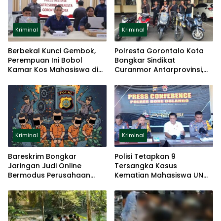
Kriminal
Kriminal
Berbekal Kunci Gembok,
Polresta Gorontalo Kota
Perempuan Ini Bobol
Bongkar Sindikat
Kamar Kos Mahasiswa di
Curanmor Antarprovinsi,
Gorontalo
Lima Motor Diamankan
Kriminal
Kriminal
Bareskrim Bongkar
Polisi Tetapkan 9
Jaringan Judi Online
Tersangka Kasus
Bermodus Perusahaan
Kematian Mahasiswa UNG
Fiktif
Usai Ikut Diksar Mapala
BTN