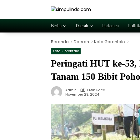
Langsung
ke
konten
Berita
Daerah
Parlemen
Politik
Beranda
Daerah
Kota Gorontalo
Kota Gorontalo
Peringati HUT ke-53
Tanam 150 Bibit Poh
Admin
1 Min Baca
November 29, 2024