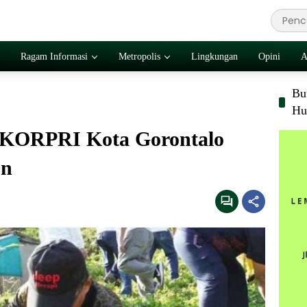
Ragam Informasi
Metropolis
Lingkungan
Opini
A
Bu
Hu
, KORPRI Kota Gorontalo
on