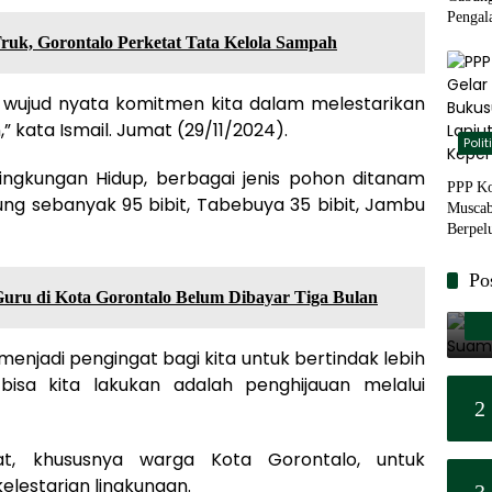
Pengal
Basis 
ruk, Gorontalo Perketat Tata Kelola Sampah
 wujud nyata komitmen kita dalam melestarikan
” kata Ismail. Jumat (29/11/2024).
Polit
Lingkungan Hidup, berbagai jenis pohon ditanam
PPP Ko
jung sebanyak 95 bibit, Tabebuya 35 bibit, Jambu
Muscab
Berpel
Kepem
Po
ru di Kota Gorontalo Belum Dibayar Tiga Bulan
menjadi pengingat bagi kita untuk bertindak lebih
bisa kita lakukan adalah penghijauan melalui
2
at, khususnya warga Kota Gorontalo, untuk
elestarian lingkungan.
3