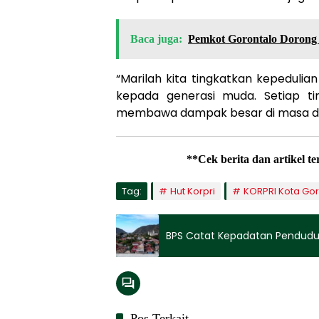
Baca juga:
Pemkot Gorontalo Dorong
“Marilah kita tingkatkan kepedulian
kepada generasi muda. Setiap tin
membawa dampak besar di masa de
**Cek berita dan artikel t
Tag:
Hut Korpri
KORPRI Kota Gor
BPS Catat Kepadatan Pendudu
Pos Terkait