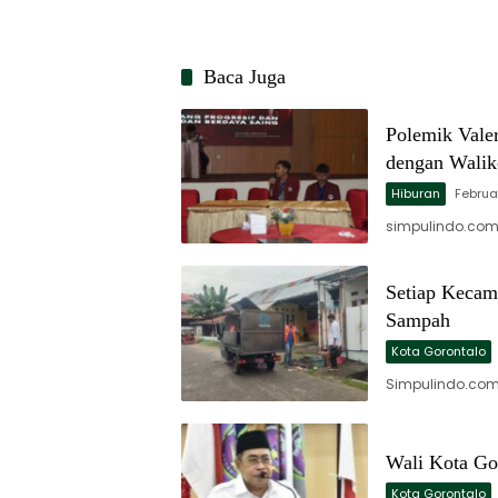
Baca Juga
Polemik Vale
dengan Walik
Hiburan
Februa
simpulindo.com,
Setiap Kecama
Sampah
Kota Gorontalo
Simpulindo.com
Wali Kota Go
Kota Gorontalo