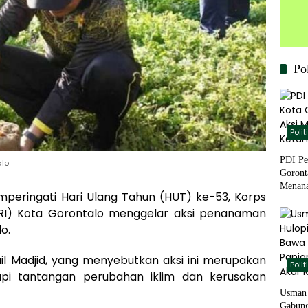
Pol
Polit
PDI Pe
alo
Goront
Menana
eringati Hari Ulang Tahun (HUT) ke-53, Korps
Pangan
PRI) Kota Gorontalo menggelar aksi penanaman
o.
ail Madjid, yang menyebutkan aksi ini merupakan
Polit
pi tantangan perubahan iklim dan kerusakan
Usman 
Gabung