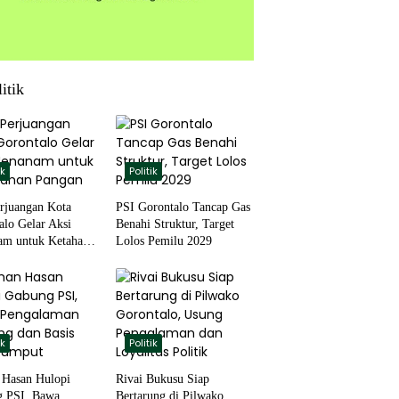
itik
ik
Politik
rjuangan Kota
PSI Gorontalo Tancap Gas
alo Gelar Aksi
Benahi Struktur, Target
m untuk Ketahanan
Lolos Pemilu 2029
ik
Politik
Hasan Hulopi
Rivai Bukusu Siap
 PSI, Bawa
Bertarung di Pilwako