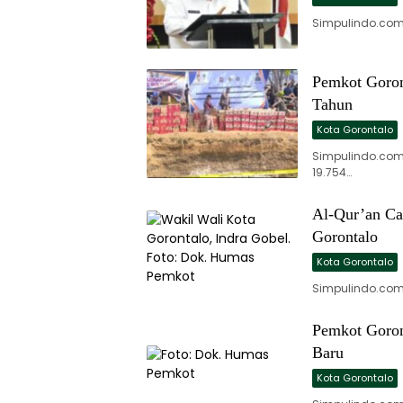
Simpulindo.com
Pemkot Goron
Tahun
Kota Gorontalo
Simpulindo.com
19.754…
Al-Qur’an Ca
Gorontalo
Kota Gorontalo
Simpulindo.com
Pemkot Goron
Baru
Kota Gorontalo