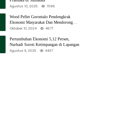
Pramuka di Sumalata
Agustus 10, 2025
7096
Wood Pellet Gorontalo Pendongkrak
Ekonomi Masyarakat Dan Mendorong
Peningkatan PAD Gorontalo
Oktober 31, 2024
4677
Pertumbuhan Ekonomi 5,12 Persen,
Nurhadi Soroti Ketimpangan di Lapangan
Agustus 9, 2025
4437