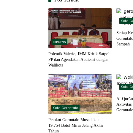
Kota G
Setiap K
Gorontalo
Hiburan
Sampah
Polemik Valerio, IMM Kritik Satpol
PP dan Agendakan Audiensi dengan
Walikota
Kota G
Al-Qur’a
Aktivitas
Kota Gorontalo
Gorontal
Pemkot Gorontalo Musnahkan
19.754 Botol Miras Jelang Akhir
Tahun