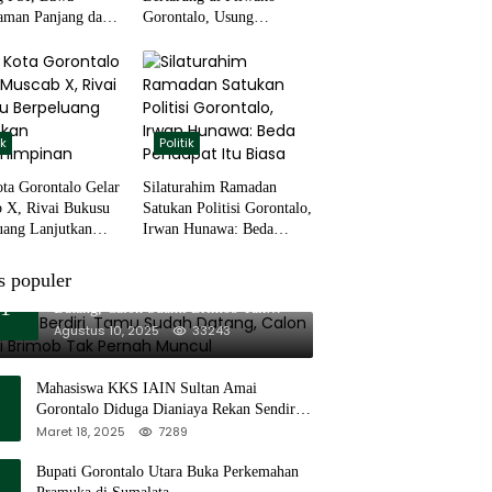
aman Panjang dan
Gorontalo, Usung
Akar Rumput
Pengalaman dan Loyalitas
Politik
ik
Politik
ta Gorontalo Gelar
Silaturahim Ramadan
 X, Rivai Bukusu
Satukan Politisi Gorontalo,
uang Lanjutkan
Irwan Hunawa: Beda
impinan
Pendapat Itu Biasa
s populer
11 Tenda Berdiri, Tamu Sudah
1
Datang, Calon Suami Brimob Tak
Pernah Muncul
Agustus 10, 2025
33243
Mahasiswa KKS IAIN Sultan Amai
Gorontalo Diduga Dianiaya Rekan Sendiri
di Popayato Barat
Maret 18, 2025
7289
Bupati Gorontalo Utara Buka Perkemahan