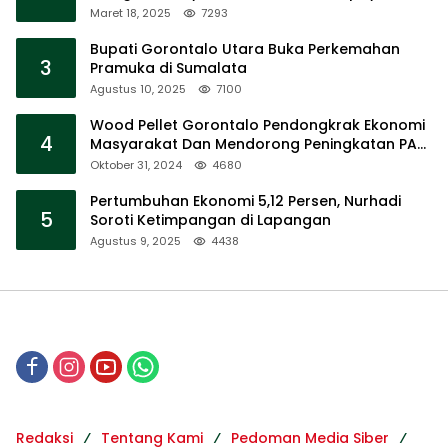
Barat
Maret 18, 2025
7293
Bupati Gorontalo Utara Buka Perkemahan
3
Pramuka di Sumalata
Agustus 10, 2025
7100
Wood Pellet Gorontalo Pendongkrak Ekonomi
4
Masyarakat Dan Mendorong Peningkatan PAD
Gorontalo
Oktober 31, 2024
4680
Pertumbuhan Ekonomi 5,12 Persen, Nurhadi
5
Soroti Ketimpangan di Lapangan
Agustus 9, 2025
4438
Redaksi
Tentang Kami
Pedoman Media Siber