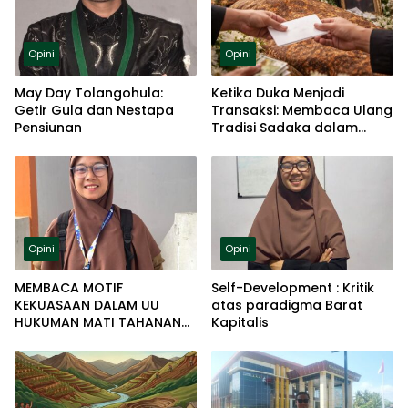
Opini
Opini
May Day Tolangohula:
Ketika Duka Menjadi
Getir Gula dan Nestapa
Transaksi: Membaca Ulang
Pensiunan
Tradisi Sadaka dalam
Perspektif Resiprositas
Opini
Opini
MEMBACA MOTIF
Self-Development : Kritik
KEKUASAAN DALAM UU
atas paradigma Barat
HUKUMAN MATI TAHANAN
Kapitalis
PALESTINA