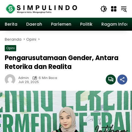
Langsung
ke
konten
Berita
Daerah
Parlemen
Politik
Ragam Inform
Beranda
Opini
Opini
Pengarusutamaan Gender, Antara
Retorika dan Realita
Admin
6 Min Baca
Juli 29, 2025