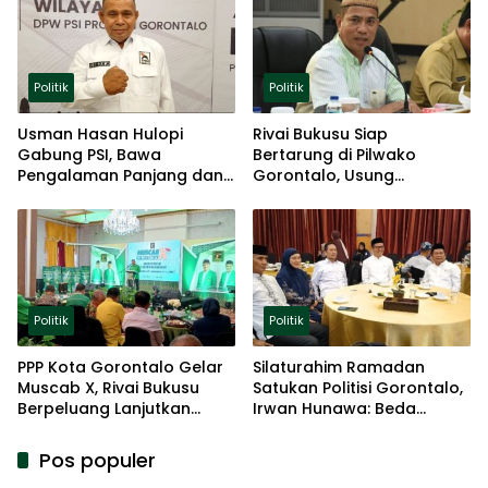
Politik
Politik
Usman Hasan Hulopi
Rivai Bukusu Siap
Gabung PSI, Bawa
Bertarung di Pilwako
Pengalaman Panjang dan
Gorontalo, Usung
Basis Akar Rumput
Pengalaman dan Loyalitas
Politik
Politik
Politik
PPP Kota Gorontalo Gelar
Silaturahim Ramadan
Muscab X, Rivai Bukusu
Satukan Politisi Gorontalo,
Berpeluang Lanjutkan
Irwan Hunawa: Beda
Kepemimpinan
Pendapat Itu Biasa
Pos populer