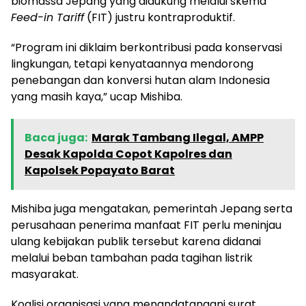
biomassa Jepang yang didukung melalui skema
Feed-in Tariff
(FIT) justru kontraproduktif.
“Program ini diklaim berkontribusi pada konservasi
lingkungan, tetapi kenyataannya mendorong
penebangan dan konversi hutan alam Indonesia
yang masih kaya,” ucap Mishiba.
Baca juga:
Marak Tambang Ilegal, AMPP
Desak Kapolda Copot Kapolres dan
Kapolsek Popayato Barat
Mishiba juga mengatakan, pemerintah Jepang serta
perusahaan penerima manfaat FIT perlu meninjau
ulang kebijakan publik tersebut karena didanai
melalui beban tambahan pada tagihan listrik
masyarakat.
Koalisi organisasi yang menandatangani surat