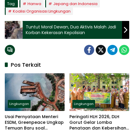
Tag:
Hanwa
Jepang dan Indonesia
Koalisi Organisasi Lingkungan
Tuntut Moral Dewan, Dua Aktivis Malah Jadi
Korban Kekerasan Kepolisian
Pos Terkait
Lingkungan
Lingkungan
Usai Pernyataan Menteri
Peringati HLH 2026, DLH
ESDM, Greenpeace Ungkap
Gorut Gelar Lomba
Temuan Baru soal
Penataan dan Kebersihan
Tambang di Raja Ampat
Kantor.