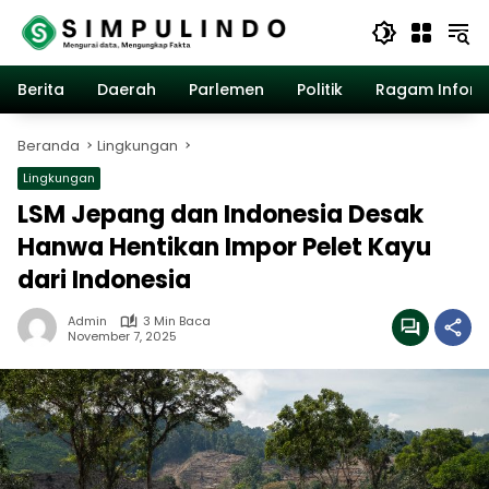
Langsung
ke
konten
Berita
Daerah
Parlemen
Politik
Ragam Inform
Beranda
Lingkungan
Lingkungan
LSM Jepang dan Indonesia Desak
Hanwa Hentikan Impor Pelet Kayu
dari Indonesia
Admin
3 Min Baca
November 7, 2025