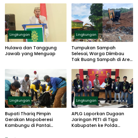
Lingkungan
Lingkungan
Hulawa dan Tanggung
Tumpukan Sampah
Jawab yang Menguap
Selesai, Warga Diimbau
Tak Buang Sampah di Area
RSUD ZUS
Lingkungan
Lingkungan
Bupati Thariq Pimpin
APLG Laporkan Dugaan
Gerakan Mopoberesi
Jaringan PETI di Tiga
Kambungu di Pantai
Kabupaten ke Polda
Monano
Gorontalo