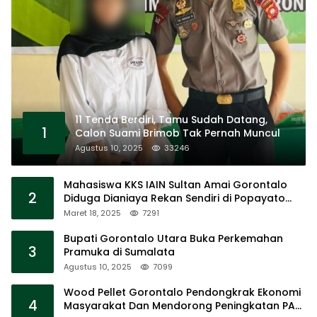
11 Tenda Berdiri, Tamu Sudah Datang,
1
Calon Suami Brimob Tak Pernah Muncul
Agustus 10, 2025
33246
Mahasiswa KKS IAIN Sultan Amai Gorontalo
2
Diduga Dianiaya Rekan Sendiri di Popayato
Barat
Maret 18, 2025
7291
Bupati Gorontalo Utara Buka Perkemahan
3
Pramuka di Sumalata
Agustus 10, 2025
7099
Wood Pellet Gorontalo Pendongkrak Ekonomi
4
Masyarakat Dan Mendorong Peningkatan PAD