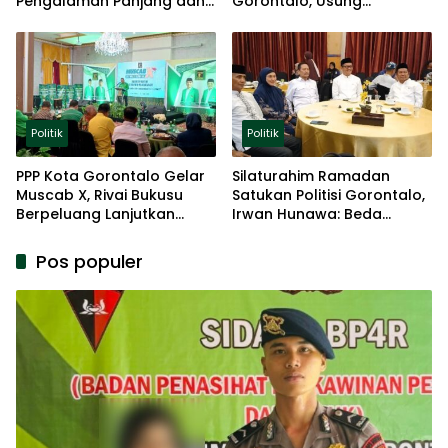
Pengalaman Panjang dan
Gorontalo, Usung
Basis Akar Rumput
Pengalaman dan Loyalitas
Politik
Politik
Politik
PPP Kota Gorontalo Gelar
Silaturahim Ramadan
Muscab X, Rivai Bukusu
Satukan Politisi Gorontalo,
Berpeluang Lanjutkan
Irwan Hunawa: Beda
Kepemimpinan
Pendapat Itu Biasa
Pos populer