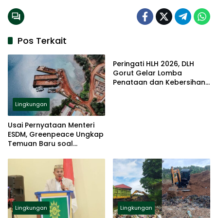
Pos Terkait
Lingkungan
Peringati HLH 2026, DLH
Gorut Gelar Lomba
Penataan dan Kebersihan
Kantor.
Lingkungan
Usai Pernyataan Menteri
ESDM, Greenpeace Ungkap
Temuan Baru soal
Tambang di Raja Ampat
Lingkungan
Lingkungan