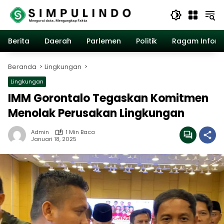
Langsung
ke
konten
Berita
Daerah
Parlemen
Politik
Ragam Inform
Beranda
Lingkungan
Lingkungan
IMM Gorontalo Tegaskan Komitmen
Menolak Perusakan Lingkungan
Admin
1 Min Baca
Januari 18, 2025