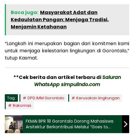
Baca juga:
Masyarakat Adat dan
Kedaulatan Pangan: Menjaga Tradisi,
Menjamin Ketahanan
“Langkah ini merupakan bagian dari komitmen kami
untuk menjaga kelestarian lingkungan di Gorontalo,”
tutup Kasmat.
**Cek berita dan artikel terbaru di
Saluran
WhatsApp simpulindo.com
Tag:
DPD IMM Gorontalo
Kerusakan lingkungan
Rakornas
FKMAI BPR 18 Gorontalo Dorong Mahasiswa
Arsitektur Berkontribusi Melalui “Goes to
Campus”