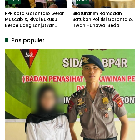
Politik
Politik
PPP Kota Gorontalo Gelar
Silaturahim Ramadan
Muscab X, Rivai Bukusu
Satukan Politisi Gorontalo,
Berpeluang Lanjutkan
Irwan Hunawa: Beda
Kepemimpinan
Pendapat Itu Biasa
Pos populer