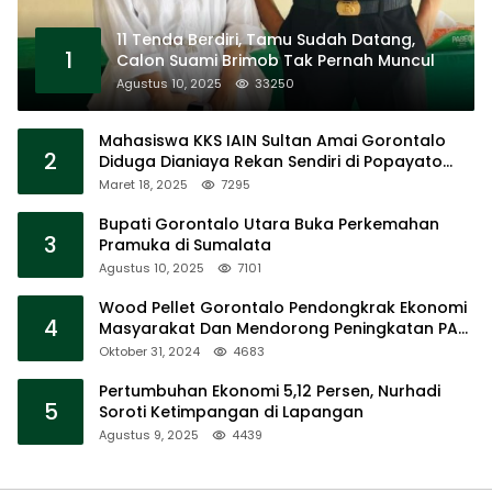
11 Tenda Berdiri, Tamu Sudah Datang,
1
Calon Suami Brimob Tak Pernah Muncul
Agustus 10, 2025
33250
Mahasiswa KKS IAIN Sultan Amai Gorontalo
2
Diduga Dianiaya Rekan Sendiri di Popayato
Barat
Maret 18, 2025
7295
Bupati Gorontalo Utara Buka Perkemahan
3
Pramuka di Sumalata
Agustus 10, 2025
7101
Wood Pellet Gorontalo Pendongkrak Ekonomi
4
Masyarakat Dan Mendorong Peningkatan PAD
Gorontalo
Oktober 31, 2024
4683
Pertumbuhan Ekonomi 5,12 Persen, Nurhadi
5
Soroti Ketimpangan di Lapangan
Agustus 9, 2025
4439