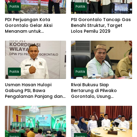
Politik
Politik
PDI Perjuangan Kota
PSI Gorontalo Tancap Gas
Gorontalo Gelar Aksi
Benahi Struktur, Target
Menanam untuk
Lolos Pemilu 2029
Ketahanan Pangan
Politik
Politik
Usman Hasan Hulopi
Rivai Bukusu Siap
Gabung PSI, Bawa
Bertarung di Pilwako
Pengalaman Panjang dan
Gorontalo, Usung
Basis Akar Rumput
Pengalaman dan Loyalitas
Politik