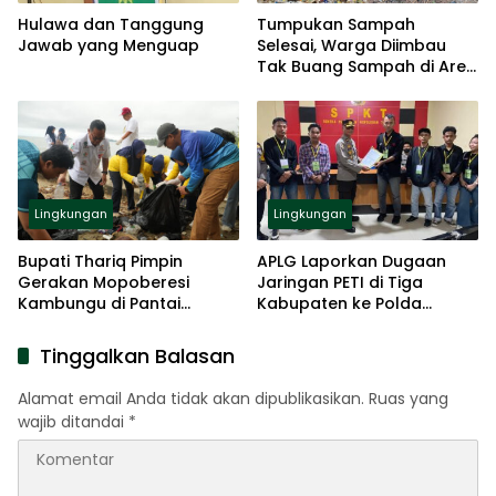
Hulawa dan Tanggung
Tumpukan Sampah
Jawab yang Menguap
Selesai, Warga Diimbau
Tak Buang Sampah di Area
RSUD ZUS
Lingkungan
Lingkungan
Bupati Thariq Pimpin
APLG Laporkan Dugaan
Gerakan Mopoberesi
Jaringan PETI di Tiga
Kambungu di Pantai
Kabupaten ke Polda
Monano
Gorontalo
Tinggalkan Balasan
Alamat email Anda tidak akan dipublikasikan.
Ruas yang
wajib ditandai
*