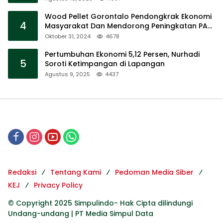
Wood Pellet Gorontalo Pendongkrak Ekonomi
4
Masyarakat Dan Mendorong Peningkatan PAD
Gorontalo
Oktober 31, 2024
4678
Pertumbuhan Ekonomi 5,12 Persen, Nurhadi
5
Soroti Ketimpangan di Lapangan
Agustus 9, 2025
4437
Redaksi
Tentang Kami
Pedoman Media Siber
KEJ
Privacy Policy
© Copyright 2025 Simpulindo- Hak Cipta dilindungi
Undang-undang | PT Media Simpul Data