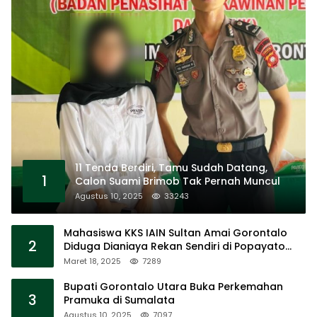
11 Tenda Berdiri, Tamu Sudah Datang,
1
Calon Suami Brimob Tak Pernah Muncul
Agustus 10, 2025
33243
Mahasiswa KKS IAIN Sultan Amai Gorontalo
2
Diduga Dianiaya Rekan Sendiri di Popayato
Barat
Maret 18, 2025
7289
Bupati Gorontalo Utara Buka Perkemahan
3
Pramuka di Sumalata
Agustus 10, 2025
7097