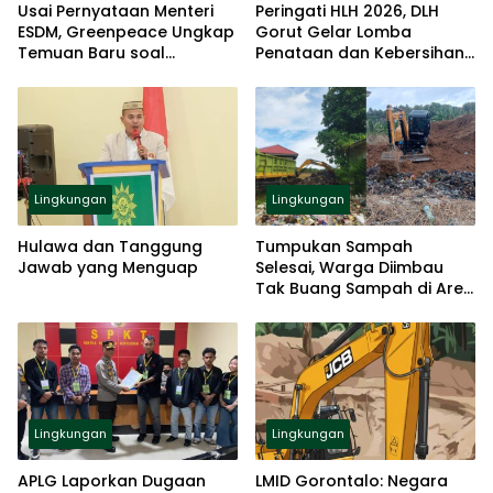
Usai Pernyataan Menteri
Peringati HLH 2026, DLH
ESDM, Greenpeace Ungkap
Gorut Gelar Lomba
Temuan Baru soal
Penataan dan Kebersihan
Tambang di Raja Ampat
Kantor.
Lingkungan
Lingkungan
Hulawa dan Tanggung
Tumpukan Sampah
Jawab yang Menguap
Selesai, Warga Diimbau
Tak Buang Sampah di Area
RSUD ZUS
Lingkungan
Lingkungan
APLG Laporkan Dugaan
LMID Gorontalo: Negara