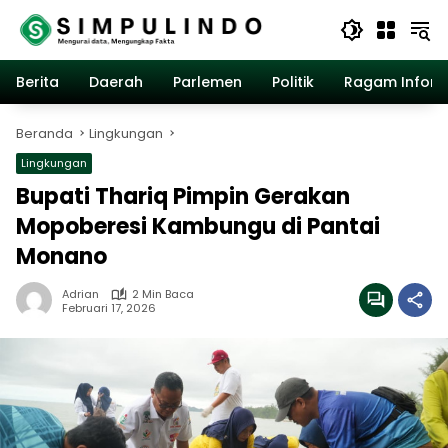
Langsung
ke
konten
Berita
Daerah
Parlemen
Politik
Ragam Inform
Beranda
Lingkungan
Lingkungan
Bupati Thariq Pimpin Gerakan
Mopoberesi Kambungu di Pantai
Monano
Adrian
2 Min Baca
Februari 17, 2026