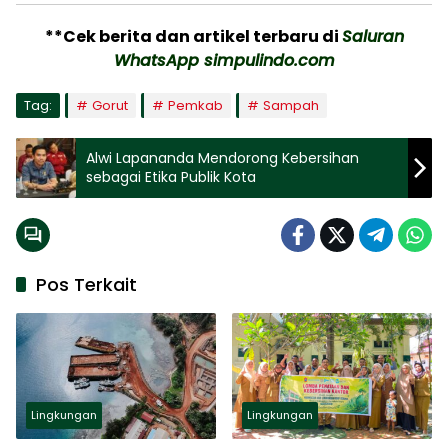
**Cek berita dan artikel terbaru di
Saluran
WhatsApp simpulindo.com
Tag:
Gorut
Pemkab
Sampah
Alwi Lapananda Mendorong Kebersihan
sebagai Etika Publik Kota
Pos Terkait
Lingkungan
Lingkungan