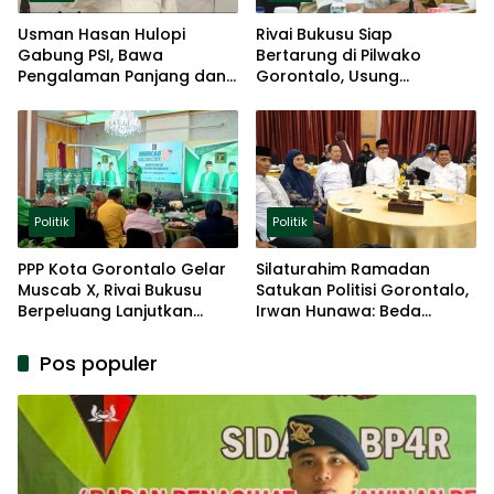
Usman Hasan Hulopi
Rivai Bukusu Siap
Gabung PSI, Bawa
Bertarung di Pilwako
Pengalaman Panjang dan
Gorontalo, Usung
Basis Akar Rumput
Pengalaman dan Loyalitas
Politik
Politik
Politik
PPP Kota Gorontalo Gelar
Silaturahim Ramadan
Muscab X, Rivai Bukusu
Satukan Politisi Gorontalo,
Berpeluang Lanjutkan
Irwan Hunawa: Beda
Kepemimpinan
Pendapat Itu Biasa
Pos populer