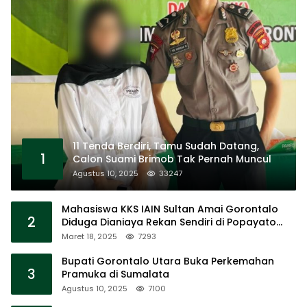
11 Tenda Berdiri, Tamu Sudah Datang,
1
Calon Suami Brimob Tak Pernah Muncul
Agustus 10, 2025
33247
Mahasiswa KKS IAIN Sultan Amai Gorontalo
2
Diduga Dianiaya Rekan Sendiri di Popayato
Barat
Maret 18, 2025
7293
Bupati Gorontalo Utara Buka Perkemahan
3
Pramuka di Sumalata
Agustus 10, 2025
7100