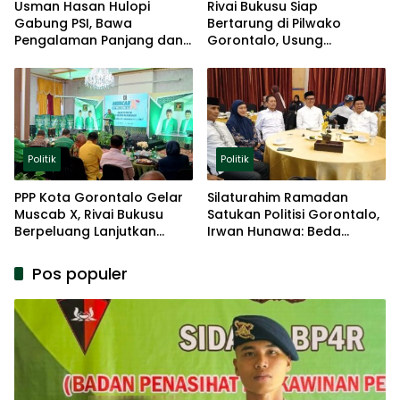
Usman Hasan Hulopi
Rivai Bukusu Siap
Gabung PSI, Bawa
Bertarung di Pilwako
Pengalaman Panjang dan
Gorontalo, Usung
Basis Akar Rumput
Pengalaman dan Loyalitas
Politik
Politik
Politik
PPP Kota Gorontalo Gelar
Silaturahim Ramadan
Muscab X, Rivai Bukusu
Satukan Politisi Gorontalo,
Berpeluang Lanjutkan
Irwan Hunawa: Beda
Kepemimpinan
Pendapat Itu Biasa
Pos populer