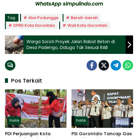
WhatsApp simpulindo.com
Tag:
Alwi Podungge
Bersih-bersih
DPRD Kota Gorontalo
Wali Kota Gorontalo
Warga Soroti Proyek Jalan Rabat Beton di
Desa Padengo, Diduga Tak Sesuai RAB
Pos Terkait
Politik
Politik
PDI Perjuangan Kota
PSI Gorontalo Tancap Gas