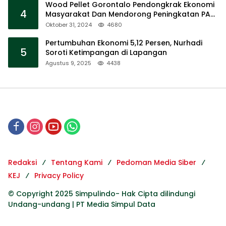
Wood Pellet Gorontalo Pendongkrak Ekonomi
4
Masyarakat Dan Mendorong Peningkatan PAD
Gorontalo
Oktober 31, 2024
4680
Pertumbuhan Ekonomi 5,12 Persen, Nurhadi
5
Soroti Ketimpangan di Lapangan
Agustus 9, 2025
4438
Redaksi
Tentang Kami
Pedoman Media Siber
KEJ
Privacy Policy
© Copyright 2025 Simpulindo- Hak Cipta dilindungi
Undang-undang | PT Media Simpul Data