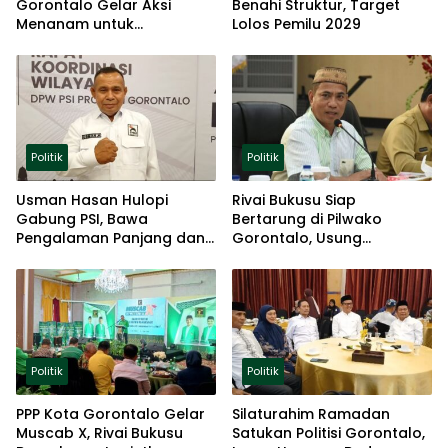
Gorontalo Gelar Aksi
Benahi Struktur, Target
Menanam untuk
Lolos Pemilu 2029
Ketahanan Pangan
Politik
Politik
Usman Hasan Hulopi
Rivai Bukusu Siap
Gabung PSI, Bawa
Bertarung di Pilwako
Pengalaman Panjang dan
Gorontalo, Usung
Basis Akar Rumput
Pengalaman dan Loyalitas
Politik
Politik
Politik
PPP Kota Gorontalo Gelar
Silaturahim Ramadan
Muscab X, Rivai Bukusu
Satukan Politisi Gorontalo,