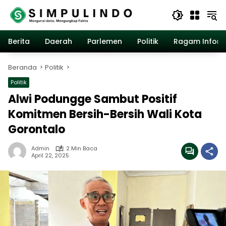
Langsung
ke
konten
Berita
Daerah
Parlemen
Politik
Ragam Inform
Beranda
Politik
Politik
Alwi Podungge Sambut Positif
Komitmen Bersih-Bersih Wali Kota
Gorontalo
Admin
2 Min Baca
April 22, 2025