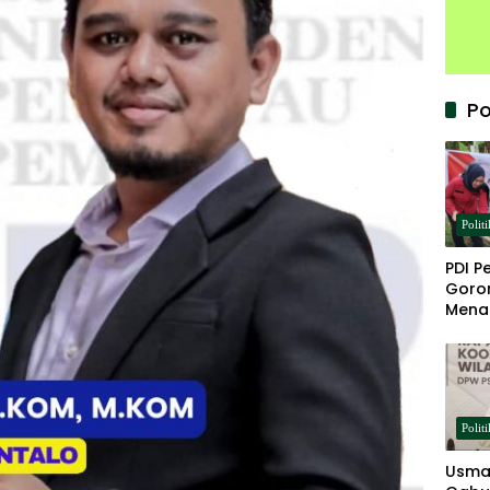
Po
Politi
PDI P
Goron
Mena
Keta
Politi
Usma