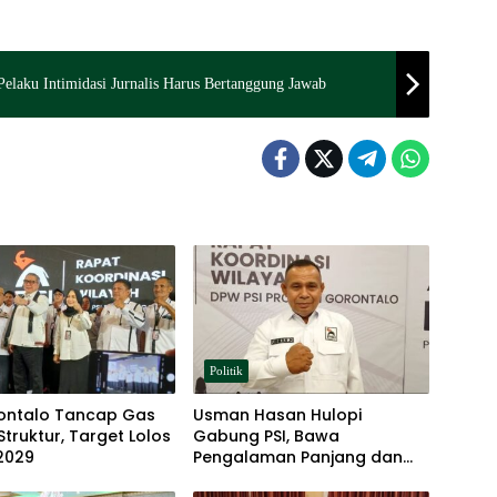
i Pelaku Intimidasi Jurnalis Harus Bertanggung Jawab
Politik
rontalo Tancap Gas
Usman Hasan Hulopi
Struktur, Target Lolos
Gabung PSI, Bawa
2029
Pengalaman Panjang dan
Basis Akar Rumput