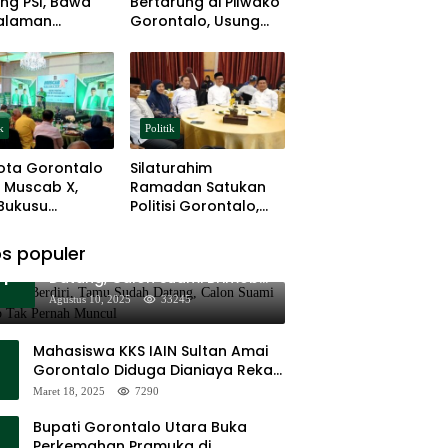
ng PSI, Bawa
Bertarung di Pilwako
alaman
Gorontalo, Usung
ng dan Basis
Pengalaman dan
 Rumput
Loyalitas Politik
k
Politik
ota Gorontalo
Silaturahim
 Muscab X,
Ramadan Satukan
 Bukusu
Politisi Gorontalo,
eluang
Irwan Hunawa: Beda
tkan
Pendapat Itu Biasa
s populer
11 Tenda Berdiri, Tamu Sudah
mimpinan
1
Datang, Calon Suami Brimob
Tak Pernah Muncul
Agustus 10, 2025
33245
Mahasiswa KKS IAIN Sultan Amai
Gorontalo Diduga Dianiaya Rekan
Sendiri di Popayato Barat
Maret 18, 2025
7290
Bupati Gorontalo Utara Buka
Perkemahan Pramuka di