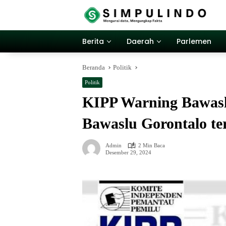
Langsung
ke
konten
Berita
Daerah
Parlemen
Beranda
Politik
Politik
KIPP Warning Bawasl
Bawaslu Gorontalo ter
Admin
2 Min Baca
Desember 29, 2024