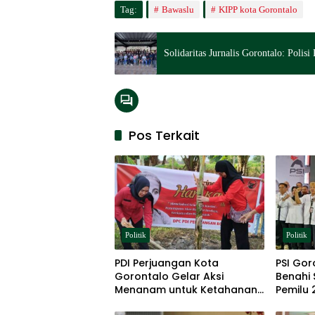
Tag:
Bawaslu
KIPP kota Gorontalo
Solidaritas Jurnalis Gorontalo: Polis
Pos Terkait
Politik
Politik
PDI Perjuangan Kota
PSI Go
Gorontalo Gelar Aksi
Benahi 
Menanam untuk Ketahanan
Pemilu 
Pangan