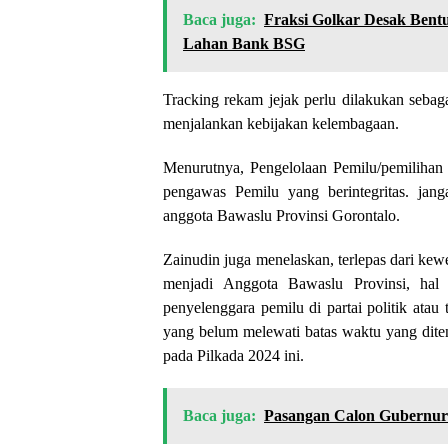
Baca juga:
Fraksi Golkar Desak Bent
Lahan Bank BSG
Tracking rekam jejak perlu dilakukan seb
menjalankan kebijakan kelembagaan.
Menurutnya, Pengelolaan Pemilu/pemilihan b
pengawas Pemilu yang berintegritas. j
anggota Bawaslu Provinsi Gorontalo.
Zainudin juga menelaskan, terlepas dari ke
menjadi Anggota Bawaslu Provinsi, hal y
penyelenggara pemilu di partai politik ata
yang belum melewati batas waktu yang ditent
pada Pilkada 2024 ini.
Baca juga:
Pasangan Calon Gubernur