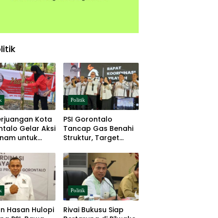
litik
k
Politik
erjuangan Kota
PSI Gorontalo
talo Gelar Aksi
Tancap Gas Benahi
nam untuk
Struktur, Target
hanan Pangan
Lolos Pemilu 2029
k
Politik
n Hasan Hulopi
Rivai Bukusu Siap