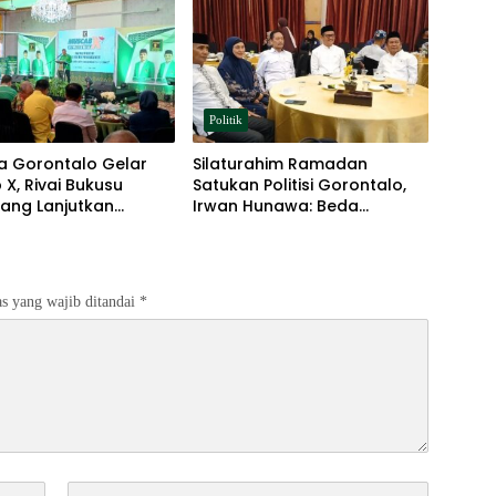
Politik
a Gorontalo Gelar
Silaturahim Ramadan
X, Rivai Bukusu
Satukan Politisi Gorontalo,
ang Lanjutkan
Irwan Hunawa: Beda
mpinan
Pendapat Itu Biasa
s yang wajib ditandai
*