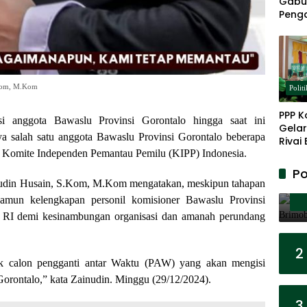
Gabu
Peng
Panja
Akar
.Kom, M.Kom
Politi
PPP K
i anggota Bawaslu Provinsi Gorontalo hingga saat ini
Gelar
ya salah satu anggota Bawaslu Provinsi Gorontalo beberapa
Rivai
i Komite Independen Pemantau Pemilu (KIPP) Indonesia.
Berp
Lanju
Po
Kepe
nudin Husain, S.Kom, M.Kom mengatakan, meskipun tahapan
 namun kelengkapan personil komisioner Bawaslu Provinsi
u RI demi kesinambungan organisasi dan amanah perundang
2
k calon pengganti antar Waktu (PAW) yang akan mengisi
orontalo,” kata Zainudin. Minggu (29/12/2024).
3