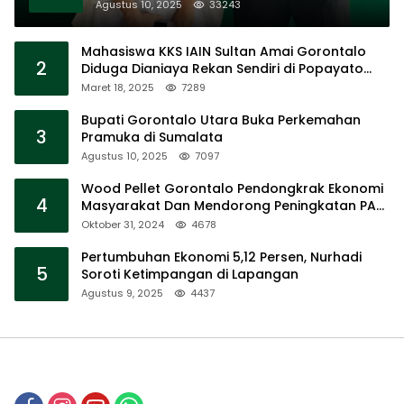
Agustus 10, 2025
33243
Mahasiswa KKS IAIN Sultan Amai Gorontalo
2
Diduga Dianiaya Rekan Sendiri di Popayato
Barat
Maret 18, 2025
7289
Bupati Gorontalo Utara Buka Perkemahan
3
Pramuka di Sumalata
Agustus 10, 2025
7097
Wood Pellet Gorontalo Pendongkrak Ekonomi
4
Masyarakat Dan Mendorong Peningkatan PAD
Gorontalo
Oktober 31, 2024
4678
Pertumbuhan Ekonomi 5,12 Persen, Nurhadi
5
Soroti Ketimpangan di Lapangan
Agustus 9, 2025
4437