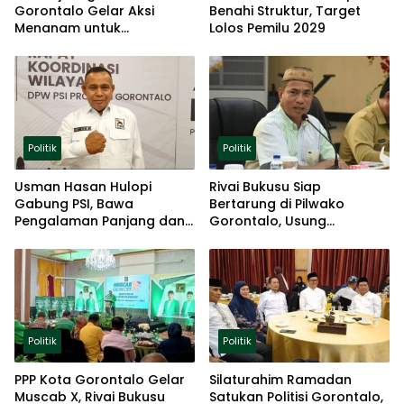
Gorontalo Gelar Aksi
Benahi Struktur, Target
Menanam untuk
Lolos Pemilu 2029
Ketahanan Pangan
Politik
Politik
Usman Hasan Hulopi
Rivai Bukusu Siap
Gabung PSI, Bawa
Bertarung di Pilwako
Pengalaman Panjang dan
Gorontalo, Usung
Basis Akar Rumput
Pengalaman dan Loyalitas
Politik
Politik
Politik
PPP Kota Gorontalo Gelar
Silaturahim Ramadan
Muscab X, Rivai Bukusu
Satukan Politisi Gorontalo,