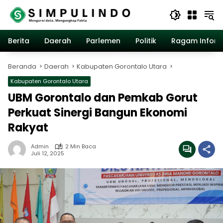
Langsung
ke
konten
Berita
Daerah
Parlemen
Politik
Ragam Inform
Beranda
Daerah
Kabupaten Gorontalo Utara
Kabupaten Gorontalo Utara
UBM Gorontalo dan Pemkab Gorut
Perkuat Sinergi Bangun Ekonomi
Rakyat
Admin
2 Min Baca
Juli 12, 2025