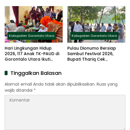
Nurjanah
Kabupaten Gorontalo Utara
Kabupaten Gorontalo Utara
Hari Lingkungan Hidup
Pulau Dionumo Bersiap
2026, 117 Anak TK-PAUD di
Sambut Festival 2026,
Gorontalo Utara Ikuti
Bupati Thariq Cek
Lomba Mewarnai
Langsung Lokasi Kegiatan
Tinggalkan Balasan
Alamat email Anda tidak akan dipublikasikan.
Ruas yang
wajib ditandai
*