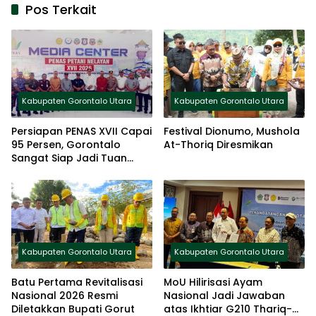
Pos Terkait
Kabupaten Gorontalo Utara
Kabupaten Gorontalo Utara
Persiapan PENAS XVII Capai
Festival Dionumo, Mushola
95 Persen, Gorontalo
At-Thoriq Diresmikan
Sangat Siap Jadi Tuan
Rumah Nasional
Kabupaten Gorontalo Utara
Kabupaten Gorontalo Utara
Batu Pertama Revitalisasi
MoU Hilirisasi Ayam
Nasional 2026 Resmi
Nasional Jadi Jawaban
Diletakkan Bupati Gorut
atas Ikhtiar G210 Thariq-