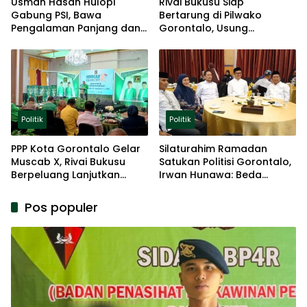
Usman Hasan Hulopi
Rivai Bukusu Siap
Gabung PSI, Bawa
Bertarung di Pilwako
Pengalaman Panjang dan
Gorontalo, Usung
Basis Akar Rumput
Pengalaman dan Loyalitas
Politik
Politik
Politik
PPP Kota Gorontalo Gelar
Silaturahim Ramadan
Muscab X, Rivai Bukusu
Satukan Politisi Gorontalo,
Berpeluang Lanjutkan
Irwan Hunawa: Beda
Kepemimpinan
Pendapat Itu Biasa
Pos populer