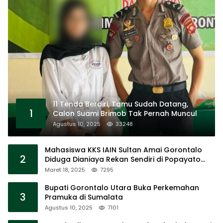
11 Tenda Berdiri, Tamu Sudah Datang,
1
Calon Suami Brimob Tak Pernah Muncul
Agustus 10, 2025
33248
Mahasiswa KKS IAIN Sultan Amai Gorontalo
2
Diduga Dianiaya Rekan Sendiri di Popayato
Barat
Maret 18, 2025
7295
Bupati Gorontalo Utara Buka Perkemahan
3
Pramuka di Sumalata
Agustus 10, 2025
7101