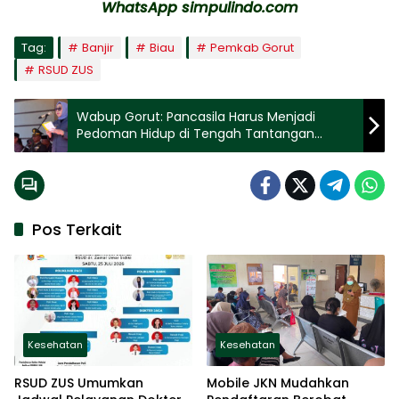
WhatsApp simpulindo.com
Tag:
Banjir
Biau
Pemkab Gorut
RSUD ZUS
Wabup Gorut: Pancasila Harus Menjadi
Pedoman Hidup di Tengah Tantangan
Global
Pos Terkait
Kesehatan
Kesehatan
RSUD ZUS Umumkan
Mobile JKN Mudahkan