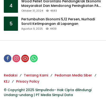
Wood Pellet Gorontalo Pendongkrak Ekonomi
4
Masyarakat Dan Mendorong Peningkatan PAD
Gorontalo
Oktober 31, 2024
4683
Pertumbuhan Ekonomi 5,12 Persen, Nurhadi
5
Soroti Ketimpangan di Lapangan
Agustus 9, 2025
4439
Redaksi
Tentang Kami
Pedoman Media Siber
KEJ
Privacy Policy
© Copyright 2025 Simpulindo- Hak Cipta dilindungi
Undang-undang | PT Media Simpul Data