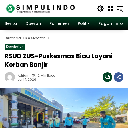
Langsung
ke
konten
Berita
Daerah
Parlemen
Politik
Ragam Inform
Beranda
Kesehatan
Kesehatan
RSUD ZUS-Puskesmas Biau Layani
Korban Banjir
Adrian
2 Min Baca
Juni 1, 2026