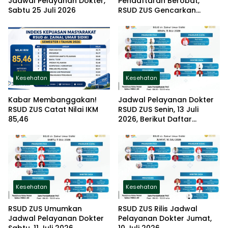
Jadwal Pelayanan Dokter,
Pendaftaran Berobat,
Sabtu 25 Juli 2026
RSUD ZUS Gencarkan
Sosialisasi
Kesehatan
Kesehatan
Kabar Membanggakan!
Jadwal Pelayanan Dokter
RSUD ZUS Catat Nilai IKM
RSUD ZUS Senin, 13 Juli
85,46
2026, Berikut Daftar
Poliklinik yang Buka
Kesehatan
Kesehatan
RSUD ZUS Umumkan
RSUD ZUS Rilis Jadwal
Jadwal Pelayanan Dokter
Pelayanan Dokter Jumat,
Sabtu, 11 Juli 2026
10 Juli 2026