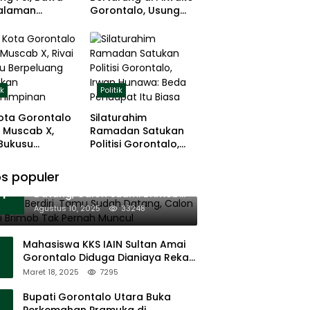
alaman
Gorontalo, Usung
ng dan Basis
Pengalaman dan
 Rumput
Loyalitas Politik
ik
Politik
ota Gorontalo
Silaturahim
 Muscab X,
Ramadan Satukan
 Bukusu
Politisi Gorontalo,
eluang
Irwan Hunawa: Beda
tkan
Pendapat Itu Biasa
s populer
11 Tenda Berdiri, Tamu Sudah
mimpinan
1
Datang, Calon Suami Brimob
Tak Pernah Muncul
Agustus 10, 2025
33248
Mahasiswa KKS IAIN Sultan Amai
Gorontalo Diduga Dianiaya Rekan
Sendiri di Popayato Barat
Maret 18, 2025
7295
Bupati Gorontalo Utara Buka
Perkemahan Pramuka di