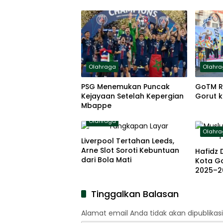
Olahraga
Olahr
PSG Menemukan Puncak
GoTM R
Kejayaan Setelah Kepergian
Gorut k
Mbappe
Olahraga
Olahr
Liverpool Tertahan Leeds,
Arne Slot Soroti Kebuntuan
Hafidz 
dari Bola Mati
Kota G
2025–2
Tinggalkan Balasan
Alamat email Anda tidak akan dipublikasi