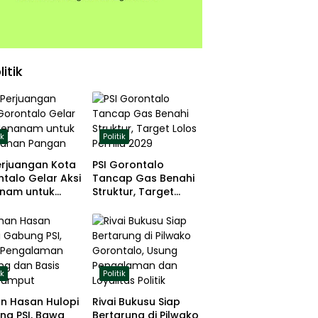
litik
ik
Politik
erjuangan Kota
PSI Gorontalo
talo Gelar Aksi
Tancap Gas Benahi
nam untuk
Struktur, Target
hanan Pangan
Lolos Pemilu 2029
ik
Politik
n Hasan Hulopi
Rivai Bukusu Siap
ng PSI, Bawa
Bertarung di Pilwako