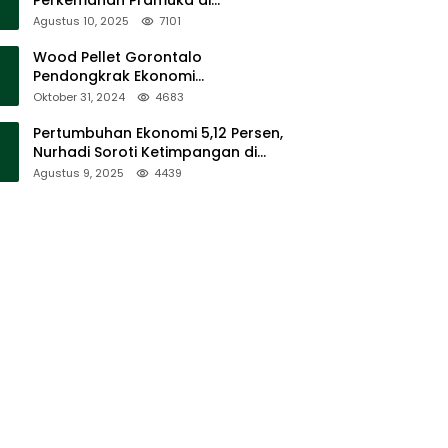
Sumalata
Agustus 10, 2025
7101
Wood Pellet Gorontalo
Pendongkrak Ekonomi
Masyarakat Dan Mendorong
Oktober 31, 2024
4683
Peningkatan PAD Gorontalo
Pertumbuhan Ekonomi 5,12 Persen,
Nurhadi Soroti Ketimpangan di
Lapangan
Agustus 9, 2025
4439