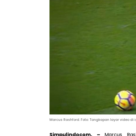
Marcus Rashford. Foto: Tangkapan layar video di 
Simpulindocom, –
Marcus Ras