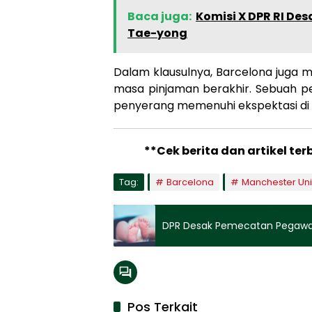
Baca juga:
Komisi X DPR RI De
Tae-yong
Dalam klausulnya, Barcelona juga 
masa pinjaman berakhir. Sebuah pe
penyerang memenuhi ekspektasi di
**Cek berita dan artikel ter
Tag:
Barcelona
Manchester Un
DPR Desak Pemecatan Pegawai 
Pos Terkait