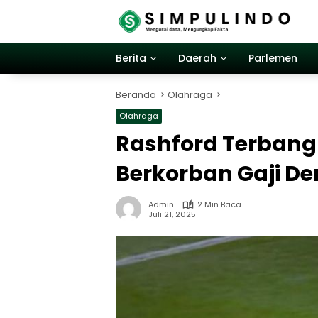
Langsung
ke
konten
Berita
Daerah
Parlemen
Beranda
Olahraga
Olahraga
Rashford Terbang 
Berkorban Gaji De
Admin
2 Min Baca
Juli 21, 2025