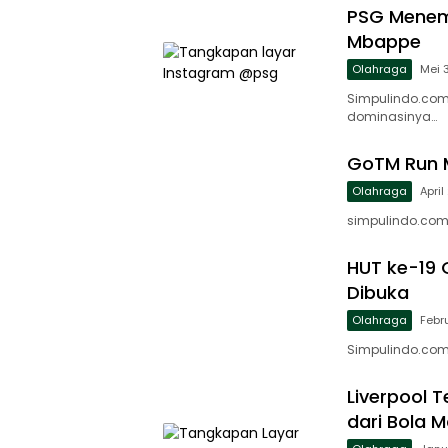
PSG Menem
Mbappe
Olahraga
Mei 
Simpulindo.com
dominasinya…
GoTM Run M
Olahraga
April
simpulindo.com,
HUT ke-19 
Dibuka
Olahraga
Febr
Simpulindo.com,
Liverpool 
dari Bola M