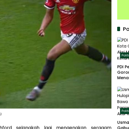
Po
Polit
PDI P
Goron
Mena
Keta
Polit
ig
Usma
hford selangkah lagi mengenakan seragam
Gabu