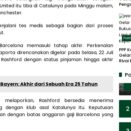
Peng
nited itu tiba di Catalunya pada Minggu malam,
Panja
anchester.
Akar
enjalani tes medis sebagai bagian dari proses
t.
Polit
Barcelona memasuki tahap akhir. Perkenalan
PPP K
porta direncanakan digelar pada Selasa, 22 Juli
Gelar
Rashford dengan status pinjaman hingga akhir
Rivai
Berp
Lanju
Po
Kepe
Bayern: Akhir dari Sebuah Era 25 Tahun
o melaporkan, Rashford bersedia menerima
 dengan klub asal Katalunya itu. Keputusan
2
kan dengan batas anggaran gaji Barcelona yang
3