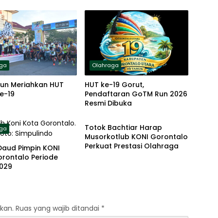
aga
Olahraga
un Meriahkan HUT
HUT ke-19 Gorut,
e-19
Pendaftaran GoTM Run 2026
Resmi Dibuka
Olahraga
Totok Bachtiar Harap
aga
Musorkotlub KONI Gorontalo
Perkuat Prestasi Olahraga
Daud Pimpin KONI
orontalo Periode
029
kan.
Ruas yang wajib ditandai
*