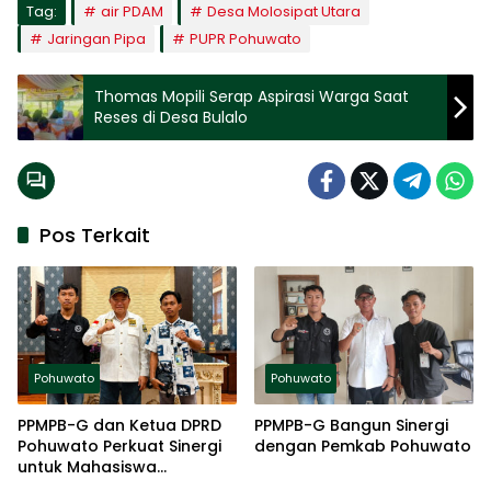
Tag:
air PDAM
Desa Molosipat Utara
Jaringan Pipa
PUPR Pohuwato
Thomas Mopili Serap Aspirasi Warga Saat
Reses di Desa Bulalo
Pos Terkait
Pohuwato
Pohuwato
PPMPB-G dan Ketua DPRD
PPMPB-G Bangun Sinergi
Pohuwato Perkuat Sinergi
dengan Pemkab Pohuwato
untuk Mahasiswa
Popayato cs