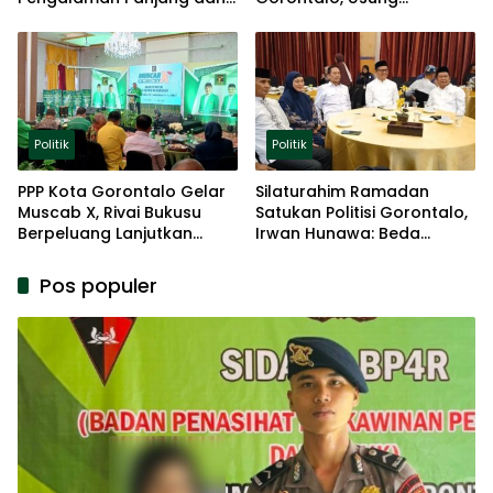
Basis Akar Rumput
Pengalaman dan Loyalitas
Politik
Politik
Politik
PPP Kota Gorontalo Gelar
Silaturahim Ramadan
Muscab X, Rivai Bukusu
Satukan Politisi Gorontalo,
Berpeluang Lanjutkan
Irwan Hunawa: Beda
Kepemimpinan
Pendapat Itu Biasa
Pos populer