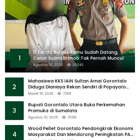
11 Tenda Berdiri, Tamu Sudah Datang,
1
Calon Suami Brimob Tak Pernah Muncul
Agustus 10, 2025
33243
Mahasiswa KKS IAIN Sultan Amai Gorontalo
2
Diduga Dianiaya Rekan Sendiri di Popayato
Barat
Maret 18, 2025
7289
Bupati Gorontalo Utara Buka Perkemahan
3
Pramuka di Sumalata
Agustus 10, 2025
7096
Wood Pellet Gorontalo Pendongkrak Ekonomi
4
Masyarakat Dan Mendorong Peningkatan PAD