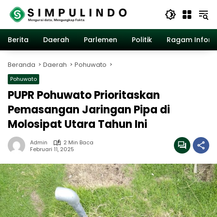
Langsung
ke
konten
Berita
Daerah
Parlemen
Politik
Ragam Inform
Beranda
Daerah
Pohuwato
Pohuwato
PUPR Pohuwato Prioritaskan
Pemasangan Jaringan Pipa di
Molosipat Utara Tahun Ini
Admin
2 Min Baca
Februari 11, 2025