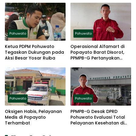
Pohuwato
Pohuwato
Ketua PDPM Pohuwato
Operasional Alfamart di
Tegaskan Dukungan pada
Popayato Barat Disorot,
Aksi Besar Yosar Ruiba
PPMPB-G Pertanyakan
Kepatuhan Aturan
Pohuwato
Pohuwato
Oksigen Habis, Pelayanan
PPMPB-G Desak DPRD
Medis di Popayato
Pohuwato Evaluasi Total
Terhambat
Pelayanan Kesehatan di
Popayato