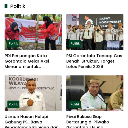
Politik
Politik
Politik
PDI Perjuangan Kota
PSI Gorontalo Tancap Gas
Gorontalo Gelar Aksi
Benahi Struktur, Target
Menanam untuk
Lolos Pemilu 2029
Ketahanan Pangan
Politik
Politik
Usman Hasan Hulopi
Rivai Bukusu Siap
Gabung PSI, Bawa
Bertarung di Pilwako
Pengalaman Panjang dan
Gorontalo, Usung