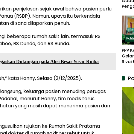
Gabu
Peng
rikan penjelasan sejak awal bahwa pasien perlu
Panja
 Panua (RSBP). Namun, upaya itu terkendala
Akar
an di sana dilaporkan penuh.
 beberapa rumah sakit lain, termasuk RS
Polit
aboe, RS Dunda, dan RS Bunda.
PPP K
Gelar
Rivai
askan Dukungan pada Aksi Besar Yosar Ruiba
Berp
Lanju
Po
” kata Hanny, Selasa (2/12/2025).
Kepe
rlangsung, keluarga pasien menuding petugas
Padahal, menurut Hanny, tim medis terus
ehatan yang masih dapat menerima pasien dan
ngusulkan rujukan ke Rumah Sakit Pratama
i dokter di rumah sakit tersebut untuk