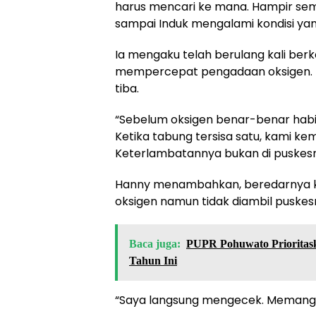
harus mencari ke mana. Hampir semu
sampai Induk mengalami kondisi ya
Ia mengaku telah berulang kali ber
mempercepat pengadaan oksigen. Tap
tiba.
“Sebelum oksigen benar-benar habi
Ketika tabung tersisa satu, kami k
Keterlambatannya bukan di puskesm
Hanny menambahkan, beredarnya ka
oksigen namun tidak diambil puskes
Baca juga:
PUPR Pohuwato Prioritask
Tahun Ini
“Saya langsung mengecek. Memang o