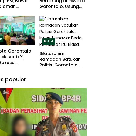
ng PSI, Bawa
Bertarung di Pilwako
alaman
Gorontalo, Usung
ng dan Basis
Pengalaman dan
 Rumput
Loyalitas Politik
ik
Politik
ota Gorontalo
Silaturahim
 Muscab X,
Ramadan Satukan
 Bukusu
Politisi Gorontalo,
eluang
Irwan Hunawa: Beda
tkan
Pendapat Itu Biasa
s populer
mimpinan