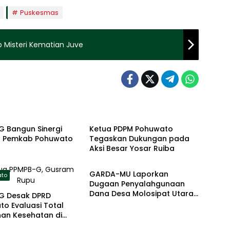
Puskesmas
p Misteri Kematian Juve
ato
Pohuwato
G Bangun Sinergi
Ketua PDPM Pohuwato
 Pemkab Pohuwato
Tegaskan Dukungan pada
Aksi Besar Yosar Ruiba
Pohuwato
GARDA-MU Laporkan
ato
Dugaan Penyalahgunaan
Dana Desa Molosipat Utara
G Desak DPRD
ke Kejati dan BPK
o Evaluasi Total
nan Kesehatan di
to