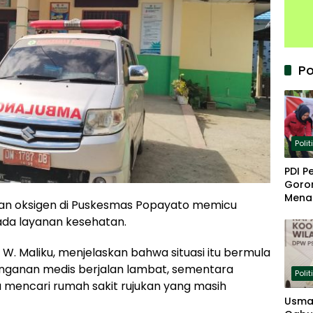
Po
Polit
PDI P
Goron
Mena
an oksigen di Puskesmas Popayato memicu
Keta
pada layanan kesehatan.
. Maliku, menjelaskan bahwa situasi itu bermula
anganan medis berjalan lambat, sementara
Polit
mencari rumah sakit rujukan yang masih
Usma