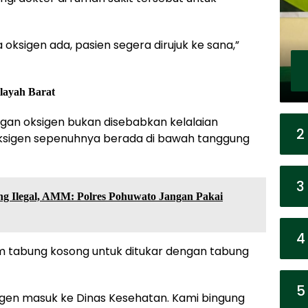
ksigen ada, pasien segera dirujuk ke sana,”
layah Barat
n oksigen bukan disebabkan kelalaian
2
sigen sepenuhnya berada di bawah tanggung
3
g Ilegal, AMM: Polres Pohuwato Jangan Pakai
4
im tabung kosong untuk ditukar dengan tabung
5
igen masuk ke Dinas Kesehatan. Kami bingung