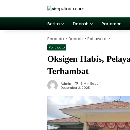
Langsung
ke
konten
Berita
Daerah
Parlemen
Beranda
Daerah
Pohuwato
Pohuwato
Oksigen Habis, Pelay
Terhambat
Admin
3 Min Baca
Desember 2, 2025