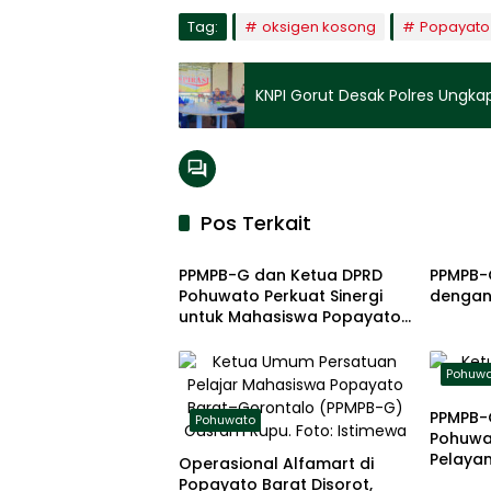
Tag:
oksigen kosong
Popayato
KNPI Gorut Desak Polres Ungka
Pos Terkait
Pohuwato
Pohuw
PPMPB-G dan Ketua DPRD
PPMPB-
Pohuwato Perkuat Sinergi
dengan
untuk Mahasiswa Popayato
cs
Pohuw
PPMPB-
Pohuwato
Pohuwat
Pelaya
Operasional Alfamart di
Popaya
Popayato Barat Disorot,