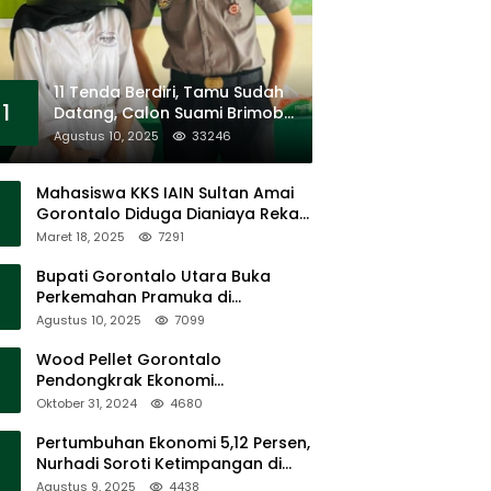
11 Tenda Berdiri, Tamu Sudah
1
Datang, Calon Suami Brimob
Tak Pernah Muncul
Agustus 10, 2025
33246
Mahasiswa KKS IAIN Sultan Amai
Gorontalo Diduga Dianiaya Rekan
Sendiri di Popayato Barat
Maret 18, 2025
7291
Bupati Gorontalo Utara Buka
Perkemahan Pramuka di
Sumalata
Agustus 10, 2025
7099
Wood Pellet Gorontalo
Pendongkrak Ekonomi
Masyarakat Dan Mendorong
Oktober 31, 2024
4680
Peningkatan PAD Gorontalo
Pertumbuhan Ekonomi 5,12 Persen,
Nurhadi Soroti Ketimpangan di
Lapangan
Agustus 9, 2025
4438