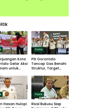
litik
ik
Politik
erjuangan Kota
PSI Gorontalo
talo Gelar Aksi
Tancap Gas Benahi
nam untuk
Struktur, Target
hanan Pangan
Lolos Pemilu 2029
ik
Politik
n Hasan Hulopi
Rivai Bukusu Siap