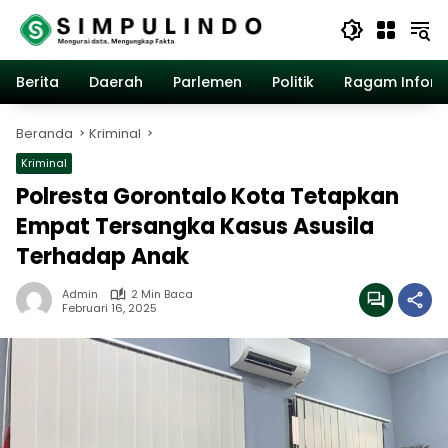
Langsung
ke
konten
Berita
Daerah
Parlemen
Politik
Ragam Inform
Beranda
Kriminal
Kriminal
Polresta Gorontalo Kota Tetapkan
Empat Tersangka Kasus Asusila
Terhadap Anak
Admin
2 Min Baca
Februari 16, 2025