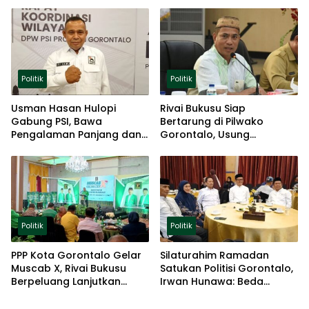
Politik
Politik
Usman Hasan Hulopi
Rivai Bukusu Siap
Gabung PSI, Bawa
Bertarung di Pilwako
Pengalaman Panjang dan
Gorontalo, Usung
Basis Akar Rumput
Pengalaman dan Loyalitas
Politik
Politik
Politik
PPP Kota Gorontalo Gelar
Silaturahim Ramadan
Muscab X, Rivai Bukusu
Satukan Politisi Gorontalo,
Berpeluang Lanjutkan
Irwan Hunawa: Beda
Kepemimpinan
Pendapat Itu Biasa