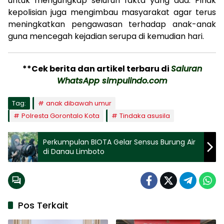
untuk mengungkap seluruh fakta yang ada. Pihak
kepolisian juga mengimbau masyarakat agar terus
meningkatkan pengawasan terhadap anak-anak
guna mencegah kejadian serupa di kemudian hari.
**Cek berita dan artikel terbaru di
Saluran
WhatsApp simpulindo.com
Tag:
anak dibawah umur
Polresta Gorontalo Kota
Tindaka asusila
Perkumpulan BIOTA Gelar Sensus Burung Air
di Danau Limboto
Pos Terkait