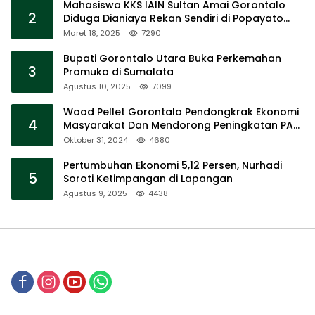
Mahasiswa KKS IAIN Sultan Amai Gorontalo
2
Diduga Dianiaya Rekan Sendiri di Popayato
Barat
Maret 18, 2025
7290
Bupati Gorontalo Utara Buka Perkemahan
3
Pramuka di Sumalata
Agustus 10, 2025
7099
Wood Pellet Gorontalo Pendongkrak Ekonomi
4
Masyarakat Dan Mendorong Peningkatan PAD
Gorontalo
Oktober 31, 2024
4680
Pertumbuhan Ekonomi 5,12 Persen, Nurhadi
5
Soroti Ketimpangan di Lapangan
Agustus 9, 2025
4438