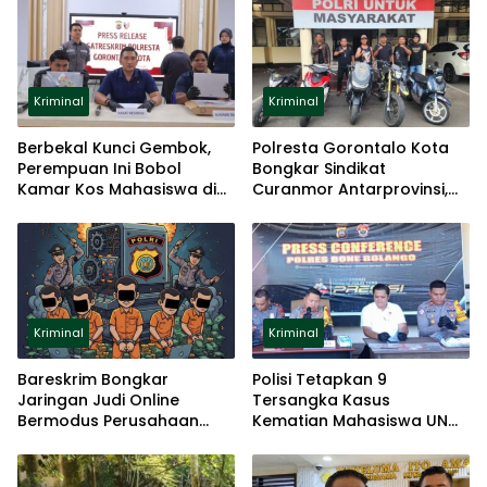
Kriminal
Kriminal
Berbekal Kunci Gembok,
Polresta Gorontalo Kota
Perempuan Ini Bobol
Bongkar Sindikat
Kamar Kos Mahasiswa di
Curanmor Antarprovinsi,
Gorontalo
Lima Motor Diamankan
Kriminal
Kriminal
Bareskrim Bongkar
Polisi Tetapkan 9
Jaringan Judi Online
Tersangka Kasus
Bermodus Perusahaan
Kematian Mahasiswa UNG
Fiktif
Usai Ikut Diksar Mapala
BTN