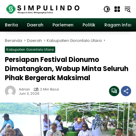
Langsung
ke
konten
Berita
Daerah
Parlemen
Politik
Ragam Inform
Beranda
Daerah
Kabupaten Gorontalo Utara
Kabupaten Gorontalo Utara
Persiapan Festival Dionumo
Dimatangkan, Wabup Minta Seluruh
Pihak Bergerak Maksimal
Adrian
2 Min Baca
Juni 3, 2026