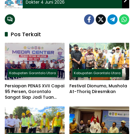
Dokter 4 Juni 2026
Pos Terkait
Kabupaten Gorontalo Utara
Kabupaten Gorontalo Utara
Persiapan PENAS XVII Capai
Festival Dionumo, Mushola
95 Persen, Gorontalo
At-Thoriq Diresmikan
Sangat Siap Jadi Tuan
Rumah Nasional