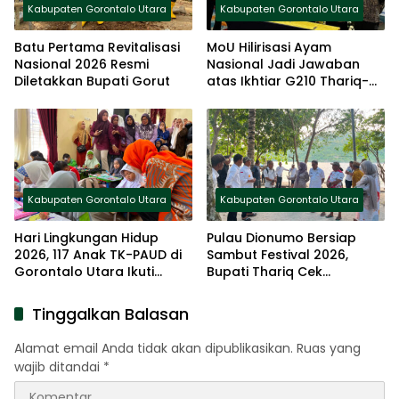
Kabupaten Gorontalo Utara
Kabupaten Gorontalo Utara
Batu Pertama Revitalisasi
MoU Hilirisasi Ayam
Nasional 2026 Resmi
Nasional Jadi Jawaban
Diletakkan Bupati Gorut
atas Ikhtiar G210 Thariq-
Nurjanah
Kabupaten Gorontalo Utara
Kabupaten Gorontalo Utara
Hari Lingkungan Hidup
Pulau Dionumo Bersiap
2026, 117 Anak TK-PAUD di
Sambut Festival 2026,
Gorontalo Utara Ikuti
Bupati Thariq Cek
Lomba Mewarnai
Langsung Lokasi Kegiatan
Tinggalkan Balasan
Alamat email Anda tidak akan dipublikasikan.
Ruas yang
wajib ditandai
*