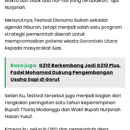
waktu dan tidak ada hal-hal yang terabaikan,” ujar
Nurjanah.
Menurutnya, Festival Dionumo bukan sekadar
agenda hiburan, tetapi menjadi salah satu program
strategis pemerintah daerah untuk
mempromosikan potensi wisata Gorontalo Utara
kepada masyarakat luas.
Baca juga:
G210 Berkembang Jadi G210 Plus,
Fadel Mohamad Dukung Pengembangan
Usaha Sapi di Gorut
Selain itu, festival tersebut juga menjadi bagian dari
rangkaian peringatan satu tahun kepemimpinan
Bupati Thariq Modanggu dan Wakil Bupati Nurjanah
Hasan Yusuf.
Karena itu, seluruh OPD dan pemerintah desa