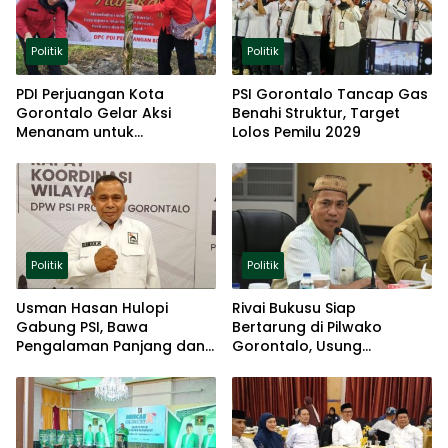
Politik
Politik
PDI Perjuangan Kota
PSI Gorontalo Tancap Gas
Gorontalo Gelar Aksi
Benahi Struktur, Target
Menanam untuk
Lolos Pemilu 2029
Ketahanan Pangan
Politik
Politik
Usman Hasan Hulopi
Rivai Bukusu Siap
Gabung PSI, Bawa
Bertarung di Pilwako
Pengalaman Panjang dan
Gorontalo, Usung
Basis Akar Rumput
Pengalaman dan Loyalitas
Politik