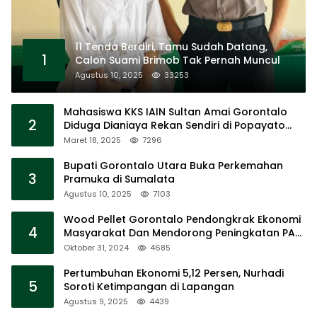
11 Tenda Berdiri, Tamu Sudah Datang,
1
Calon Suami Brimob Tak Pernah Muncul
Agustus 10, 2025
33253
Mahasiswa KKS IAIN Sultan Amai Gorontalo
2
Diduga Dianiaya Rekan Sendiri di Popayato
Barat
Maret 18, 2025
7296
Bupati Gorontalo Utara Buka Perkemahan
3
Pramuka di Sumalata
Agustus 10, 2025
7103
Wood Pellet Gorontalo Pendongkrak Ekonomi
4
Masyarakat Dan Mendorong Peningkatan PAD
Gorontalo
Oktober 31, 2024
4685
Pertumbuhan Ekonomi 5,12 Persen, Nurhadi
5
Soroti Ketimpangan di Lapangan
Agustus 9, 2025
4439