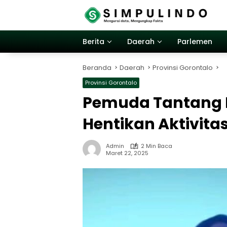
Langsung
ke
konten
Berita
Daerah
Parlemen
Beranda
Daerah
Provinsi Gorontalo
Provinsi Gorontalo
Pemuda Tantang 
Hentikan Aktivitas
Admin
2 Min Baca
Maret 22, 2025