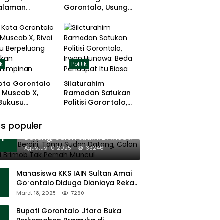
alaman
Gorontalo, Usung
ng dan Basis
Pengalaman dan
 Rumput
Loyalitas Politik
ik
Politik
ota Gorontalo
Silaturahim
 Muscab X,
Ramadan Satukan
 Bukusu
Politisi Gorontalo,
eluang
Irwan Hunawa: Beda
tkan
Pendapat Itu Biasa
s populer
11 Tenda Berdiri, Tamu Sudah
mimpinan
1
Datang, Calon Suami Brimob
Tak Pernah Muncul
Agustus 10, 2025
33246
Mahasiswa KKS IAIN Sultan Amai
Gorontalo Diduga Dianiaya Rekan
Sendiri di Popayato Barat
Maret 18, 2025
7290
Bupati Gorontalo Utara Buka
Perkemahan Pramuka di