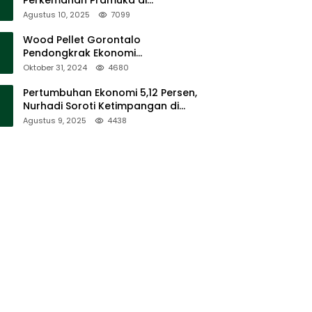
Sumalata
Agustus 10, 2025
7099
Wood Pellet Gorontalo
Pendongkrak Ekonomi
Masyarakat Dan Mendorong
Oktober 31, 2024
4680
Peningkatan PAD Gorontalo
Pertumbuhan Ekonomi 5,12 Persen,
Nurhadi Soroti Ketimpangan di
Lapangan
Agustus 9, 2025
4438