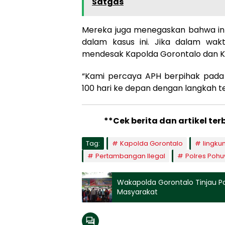
Satgas
Mereka juga menegaskan bahwa int
dalam kasus ini. Jika dalam wak
mendesak Kapolda Gorontalo dan Ka
“Kami percaya APH berpihak pada 
100 hari ke depan dengan langkah 
**Cek berita dan artikel ter
Tag:
Kapolda Gorontalo
lingku
Pertambangan Ilegal
Polres Poh
Wakapolda Gorontalo Tinjau P
Masyarakat