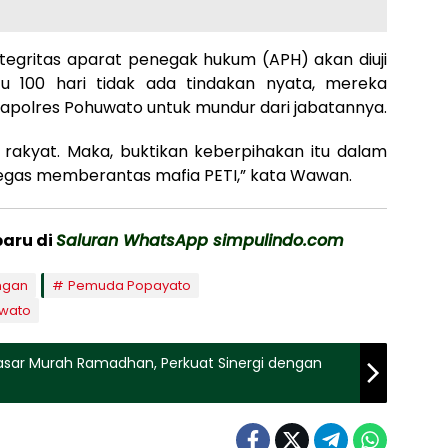
egritas aparat penegak hukum (APH) akan diuji
tu 100 hari tidak ada tindakan nyata, mereka
polres Pohuwato untuk mundur dari jabatannya.
rakyat. Maka, buktikan keberpihakan itu dalam
tegas memberantas mafia PETI,” kata Wawan.
baru di
Saluran WhatsApp simpulindo.com
ngan
Pemuda Popayato
uwato
asar Murah Ramadhan, Perkuat Sinergi dengan