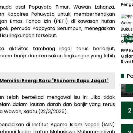
Peng
muda asal Popayato Timur, Wawan Lahanza,
Panja
an Kapolres Pohuwato untuk memberhentikan
Akar
ngan Emas Tanpa Izin (PETI) di kawasan hutan
mpok pemuda Popayato Serumpun, menegaskan
su lingkungan tersebut.
Polit
aktivitas tambang ilegal terus berlanjut,
PPP K
ana banjir dan kerusakan lingkungan yang lebih
Gelar
Rivai
Berp
Lanju
Po
Kepe
 Memiliki Energi Baru "Ekonomi Sapu Jagat"
telah bertekad mengawal isu ini. Jika tidak
elam dalam lautan darah dan banjir yang terus
2
ata Wawan, Sabtu (22/3/2025).
didikan di Institut Agama Islam Negeri (IAIN)
f sebagai kader Ikatan Mahasiswa Muhammadiyah
3