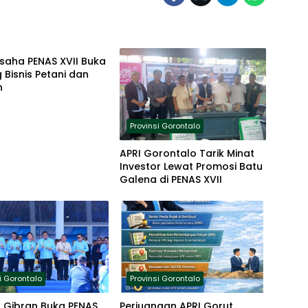
i Gorontalo
saha PENAS XVII Buka
 Bisnis Petani dan
n
Provinsi Gorontalo
APRI Gorontalo Tarik Minat
Investor Lewat Promosi Batu
Galena di PENAS XVII
i Gorontalo
Provinsi Gorontalo
 Gibran Buka PENAS
Perjuangan APRI Gorut