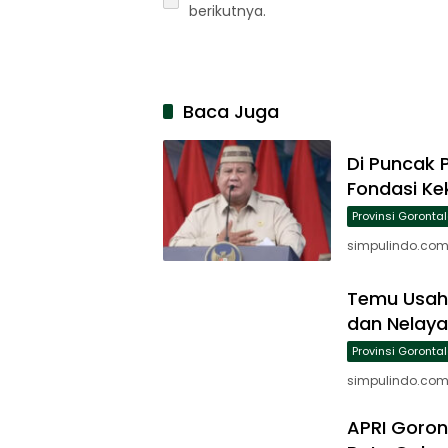
berikutnya.
Baca Juga
Di Puncak 
Fondasi K
Provinsi Goronta
simpulindo.com,
Temu Usaha
dan Nelay
Provinsi Goronta
simpulindo.com, 
APRI Goron