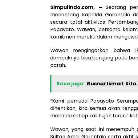
Simpulindo.com, –
Seorang pe
menantang Kapolda Gorontalo d
secara total aktivitas Pertamba
Popayato. Wawan, bersama kelo
komitmen mereka dalam mengawal i
Wawan mengingatkan bahwa jika 
dampaknya bisa berujung pada benc
parah.
Baca juga:
Gusnar Ismail: Kita
“Kami pemuda Popayato Serumpun 
dihentikan, kita semua akan tengg
melanda setiap kali hujan turun,” k
Wawan, yang saat ini menempuh pen
Sultan Amai Gorontalo serta akti