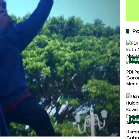
Po
Polit
PDI P
Goron
Mena
Keta
Polit
Usma
Gabu