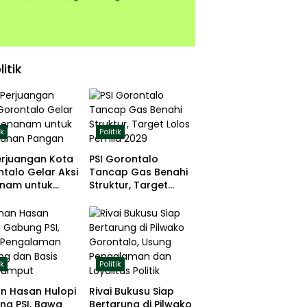
litik
ik
Politik
erjuangan Kota
PSI Gorontalo
talo Gelar Aksi
Tancap Gas Benahi
nam untuk
Struktur, Target
hanan Pangan
Lolos Pemilu 2029
ik
Politik
n Hasan Hulopi
Rivai Bukusu Siap
ng PSI, Bawa
Bertarung di Pilwako