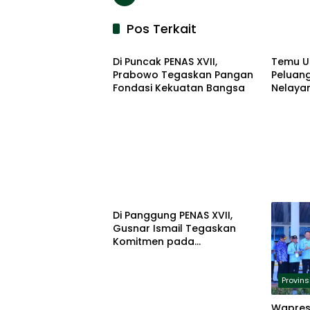
Pos Terkait
Provinsi Gorontalo
Provins
Di Puncak PENAS XVII,
Temu U
Prabowo Tegaskan Pangan
Peluang
Fondasi Kekuatan Bangsa
Nelaya
Provinsi Gorontalo
Di Panggung PENAS XVII,
Gusnar Ismail Tegaskan
Komitmen pada
Swasembada Pangan
Provins
Wapres