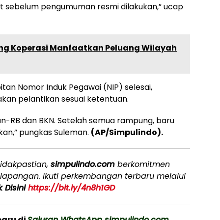
sat sebelum pengumuman resmi dilakukan,” ucap
ong Koperasi Manfaatkan Peluang Wilayah
bitan Nomor Induk Pegawai (NIP) selesai,
an pelantikan sesuai ketentuan.
an-RB dan BKN. Setelah semua rampung, baru
kan,” pungkas Suleman.
(AP/Simpulindo).
idakpastian,
simpulindo.com
berkomitmen
i lapangan. Ikuti perkembangan terbaru melalui
k Disini
https://bit.ly/4n8h1GD
baru di
Saluran WhatsApp simpulindo.com