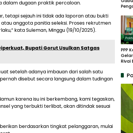
Gabu
a dalam dugaan praktik percaloan.
Peng
Panja
 tetapi sejauh ini tidak ada laporan atau bukti
Akar
atau anggota panitia seleksi. Proses rekrutmen
aku,” kata Suleman, Minggu (19/10/2025).
Polit
iperkuat, Bupati Gorut Usulkan Satgas
PPP K
Gelar
Rivai
Berp
uat setelah adanya imbauan dari salah satu
Lanju
Po
Kepe
 pernah disebut secara langsung dalam tudingan
 Namun karena isu ini berkembang, kami tegaskan,
el yang terbukti terlibat, akan ditindak sesuai
berikan berdasarkan tingkat pelanggaran, mulai