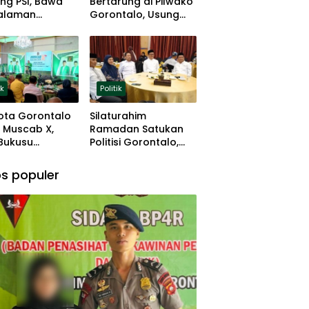
ng PSI, Bawa
Bertarung di Pilwako
alaman
Gorontalo, Usung
ng dan Basis
Pengalaman dan
 Rumput
Loyalitas Politik
ik
Politik
ota Gorontalo
Silaturahim
 Muscab X,
Ramadan Satukan
 Bukusu
Politisi Gorontalo,
eluang
Irwan Hunawa: Beda
tkan
Pendapat Itu Biasa
s populer
mimpinan