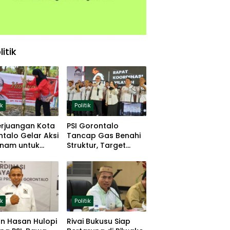
litik
ik
Politik
erjuangan Kota
PSI Gorontalo
talo Gelar Aksi
Tancap Gas Benahi
nam untuk
Struktur, Target
hanan Pangan
Lolos Pemilu 2029
ik
Politik
n Hasan Hulopi
Rivai Bukusu Siap