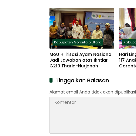
Kabupaten Gorontalo Utara
Kabupa
MoU Hilirisasi Ayam Nasional
Hari Li
Jadi Jawaban atas Ikhtiar
117 Ana
G210 Thariq-Nurjanah
Goronta
Mewarn
Tinggalkan Balasan
Alamat email Anda tidak akan dipublikasi