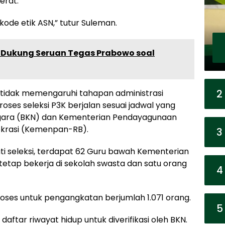
erat.
ode etik ASN,” tutur Suleman.
n Dukung Seruan Tegas Prabowo soal
2
tidak memengaruhi tahapan administrasi
proses seleksi P3K berjalan sesuai jadwal yang
gara (BKN) dan Kementerian Pendayagunaan
okrasi (Kemenpan-RB).
3
kuti seleksi, terdapat 62 Guru bawah Kementerian
etap bekerja di sekolah swasta dan satu orang
4
oses untuk pengangkatan berjumlah 1.071 orang.
5
aftar riwayat hidup untuk diverifikasi oleh BKN.