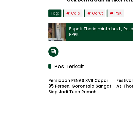
Tag:
Calo
Gorut
P3K
Bupati Thariq minta bukti, Re
PPPK
Pos Terkait
Kabupaten Gorontalo Utara
Kabupa
Persiapan PENAS XVII Capai
Festiva
95 Persen, Gorontalo Sangat
At-Thor
Siap Jadi Tuan Rumah
Nasional