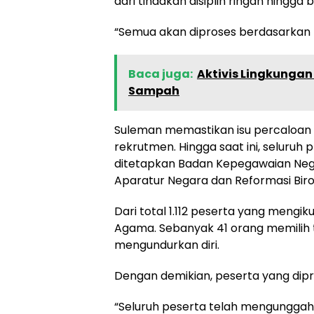
dari tindakan disiplin ringan hingga b
“Semua akan diproses berdasarkan k
Baca juga:
Aktivis Lingkunga
Sampah
Suleman memastikan isu percaloan 
rekrutmen. Hingga saat ini, seluruh 
ditetapkan Badan Kepegawaian Ne
Aparatur Negara dan Reformasi Bir
Dari total 1.112 peserta yang mengi
Agama. Sebanyak 41 orang memilih t
mengundurkan diri.
Dengan demikian, peserta yang dipr
“Seluruh peserta telah mengunggah d