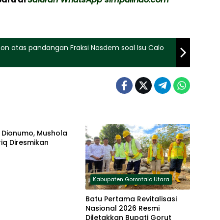
spon atas pandangan Fraksi Nasdem soal Isu Calo
ten Gorontalo Utara
l Dionumo, Mushola
iq Diresmikan
Kabupaten Gorontalo Utara
Batu Pertama Revitalisasi
Nasional 2026 Resmi
Diletakkan Bupati Gorut