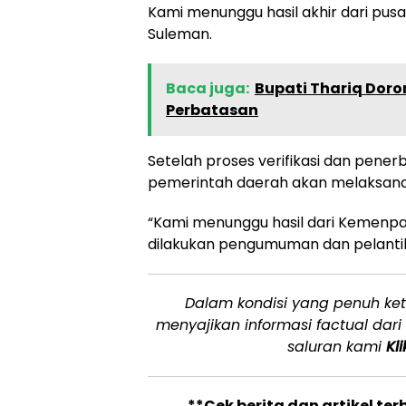
Kami menunggu hasil akhir dari pu
Suleman.
Baca juga:
Bupati Thariq Dor
Perbatasan
Setelah proses verifikasi dan pener
pemerintah daerah akan melaksanak
“Kami menunggu hasil dari Kemenp
dilakukan pengumuman dan pelanti
Dalam kondisi yang penuh ket
menyajikan informasi factual dar
saluran kami
Kli
**Cek berita dan artikel ter