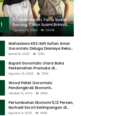
11 Tenda Berdiri, Tamu Sudah
1
Datang, Calon Suami Brimob
Tak Pernah Muncul
Agustus 10, 2025
33246
Mahasiswa KKS IAIN Sultan Amai
Gorontalo Diduga Dianiaya Rekan
Sendiri di Popayato Barat
Maret 18, 2025
7290
Bupati Gorontalo Utara Buka
Perkemahan Pramuka di
Sumalata
Agustus 10, 2025
7099
Wood Pellet Gorontalo
Pendongkrak Ekonomi
Masyarakat Dan Mendorong
Oktober 31, 2024
4680
Peningkatan PAD Gorontalo
Pertumbuhan Ekonomi 5,12 Persen,
Nurhadi Soroti Ketimpangan di
Lapangan
Agustus 9, 2025
4438