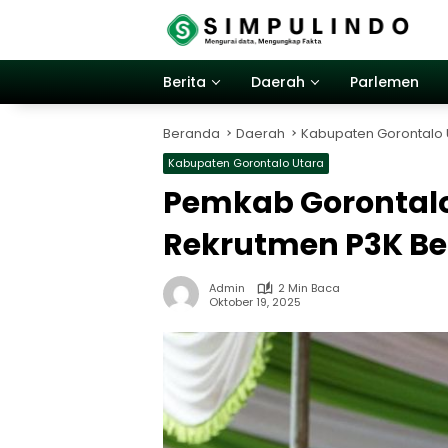
Langsung
ke
konten
Berita
Daerah
Parlemen
Beranda
Daerah
Kabupaten Gorontalo 
Kabupaten Gorontalo Utara
Pemkab Gorontalo
Rekrutmen P3K Be
Admin
2 Min Baca
Oktober 19, 2025