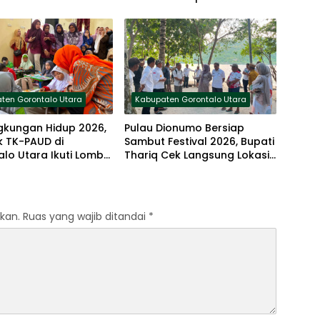
ten Gorontalo Utara
Kabupaten Gorontalo Utara
ngkungan Hidup 2026,
Pulau Dionumo Bersiap
k TK-PAUD di
Sambut Festival 2026, Bupati
lo Utara Ikuti Lomba
Thariq Cek Langsung Lokasi
ai
Kegiatan
kan.
Ruas yang wajib ditandai
*