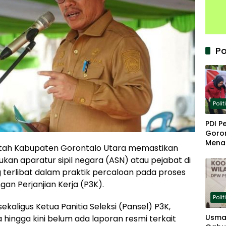
Po
Polit
PDI P
Goron
Mena
tah Kabupaten Gorontalo Utara memastikan
Keta
kan aparatur sipil negara (ASN) atau pejabat di
terlibat dalam praktik percaloan pada proses
n Perjanjian Kerja (P3K).
Polit
kaligus Ketua Panitia Seleksi (Pansel) P3K,
Usma
ingga kini belum ada laporan resmi terkait