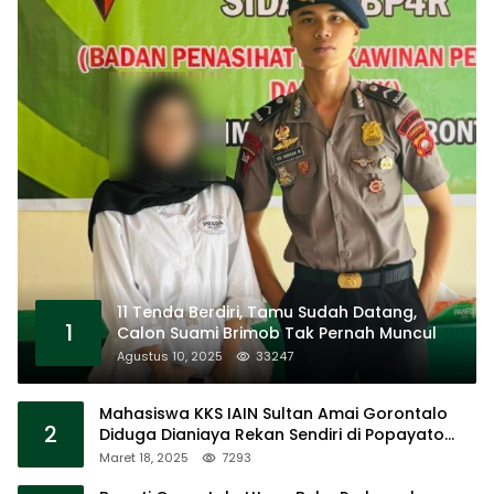
11 Tenda Berdiri, Tamu Sudah Datang,
1
Calon Suami Brimob Tak Pernah Muncul
Agustus 10, 2025
33247
Mahasiswa KKS IAIN Sultan Amai Gorontalo
2
Diduga Dianiaya Rekan Sendiri di Popayato
Barat
Maret 18, 2025
7293