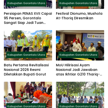
Kabupaten Gorontalo Utara
Kabupaten Gorontalo Utara
Persiapan PENAS XVII Capai
Festival Dionumo, Mushola
95 Persen, Gorontalo
At-Thoriq Diresmikan
Sangat Siap Jadi Tuan
Rumah Nasional
Kabupaten Gorontalo Utara
Kabupaten Gorontalo Utara
Batu Pertama Revitalisasi
MoU Hilirisasi Ayam
Nasional 2026 Resmi
Nasional Jadi Jawaban
Diletakkan Bupati Gorut
atas Ikhtiar G210 Thariq-
Nurjanah
Kabupaten Gorontalo Utara
Kabupaten Gorontalo Utara