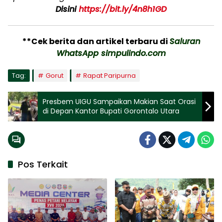
Disini
https://bit.ly/4n8h1GD
**Cek berita dan artikel terbaru di
Saluran
WhatsApp simpulindo.com
Tag:
Gorut
Rapat Paripurna
Presbem UIGU Sampaikan Makian Saat Orasi
di Depan Kantor Bupati Gorontalo Utara
Pos Terkait