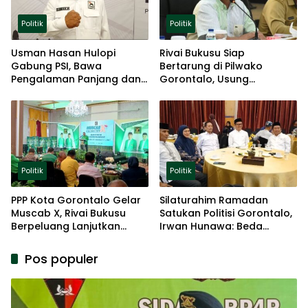
Politik
Politik
Usman Hasan Hulopi
Rivai Bukusu Siap
Gabung PSI, Bawa
Bertarung di Pilwako
Pengalaman Panjang dan
Gorontalo, Usung
Basis Akar Rumput
Pengalaman dan Loyalitas
Politik
Politik
Politik
PPP Kota Gorontalo Gelar
Silaturahim Ramadan
Muscab X, Rivai Bukusu
Satukan Politisi Gorontalo,
Berpeluang Lanjutkan
Irwan Hunawa: Beda
Kepemimpinan
Pendapat Itu Biasa
Pos populer