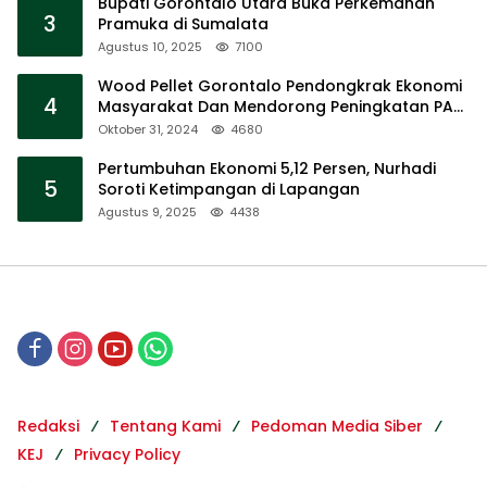
Bupati Gorontalo Utara Buka Perkemahan
3
Pramuka di Sumalata
Agustus 10, 2025
7100
Wood Pellet Gorontalo Pendongkrak Ekonomi
4
Masyarakat Dan Mendorong Peningkatan PAD
Gorontalo
Oktober 31, 2024
4680
Pertumbuhan Ekonomi 5,12 Persen, Nurhadi
5
Soroti Ketimpangan di Lapangan
Agustus 9, 2025
4438
Redaksi
Tentang Kami
Pedoman Media Siber
KEJ
Privacy Policy