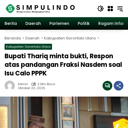
Langsung
ke
konten
Berita
Daerah
Parlemen
Politik
Ragam Inform
Beranda
Daerah
Kabupaten Gorontalo Utara
Kabupaten Gorontalo Utara
Bupati Thariq minta bukti, Respon
atas pandangan Fraksi Nasdem soal
Isu Calo PPPK
Admin
2 Min Baca
Oktober 20, 2025