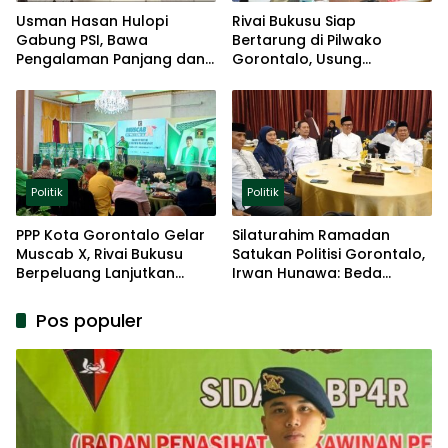
Usman Hasan Hulopi
Rivai Bukusu Siap
Gabung PSI, Bawa
Bertarung di Pilwako
Pengalaman Panjang dan
Gorontalo, Usung
Basis Akar Rumput
Pengalaman dan Loyalitas
Politik
Politik
Politik
PPP Kota Gorontalo Gelar
Silaturahim Ramadan
Muscab X, Rivai Bukusu
Satukan Politisi Gorontalo,
Berpeluang Lanjutkan
Irwan Hunawa: Beda
Kepemimpinan
Pendapat Itu Biasa
Pos populer