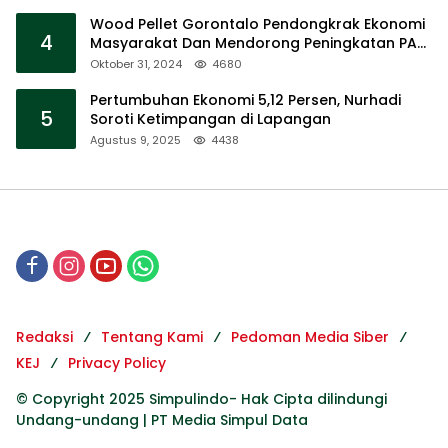
Wood Pellet Gorontalo Pendongkrak Ekonomi
4
Masyarakat Dan Mendorong Peningkatan PAD
Gorontalo
Oktober 31, 2024
4680
Pertumbuhan Ekonomi 5,12 Persen, Nurhadi
5
Soroti Ketimpangan di Lapangan
Agustus 9, 2025
4438
Redaksi
Tentang Kami
Pedoman Media Siber
KEJ
Privacy Policy
© Copyright 2025 Simpulindo- Hak Cipta dilindungi
Undang-undang | PT Media Simpul Data