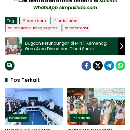
**Cek berita dan artikel terbaru di
Saluran
WhatsApp simpulindo.com
Tag:
orde baru
orde lama
Penulisan ulang sejarah
reformasi
Dugaan Perundungan di MIN 1, Kemenag:
Guru Akan Dibina dan Diberi Sanksi
Pos Terkait
Pendidikan
Pendidikan