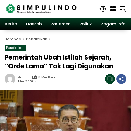
Langsung
ke
konten
Berita
Daerah
Parlemen
Politik
Ragam Inform
Beranda
Pendidikan
Pendidikan
Pemerintah Ubah Istilah Sejarah,
“Orde Lama” Tak Lagi Digunakan
Admin
3 Min Baca
Mei 27, 2025