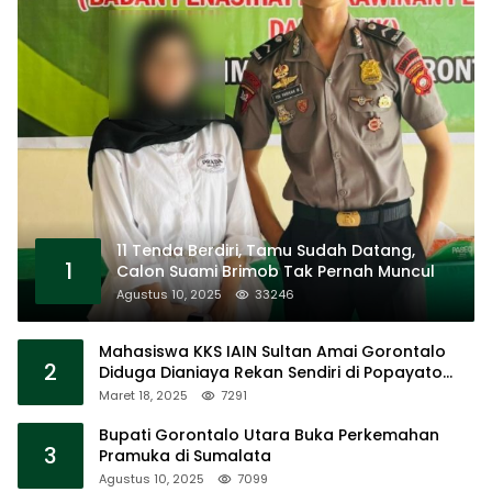
11 Tenda Berdiri, Tamu Sudah Datang,
1
Calon Suami Brimob Tak Pernah Muncul
Agustus 10, 2025
33246
Mahasiswa KKS IAIN Sultan Amai Gorontalo
2
Diduga Dianiaya Rekan Sendiri di Popayato
Barat
Maret 18, 2025
7291
Bupati Gorontalo Utara Buka Perkemahan
3
Pramuka di Sumalata
Agustus 10, 2025
7099