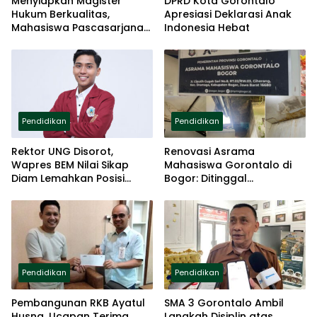
Menyiapkan Magister
DPRD Kota Gorontalo
Hukum Berkualitas,
Apresiasi Deklarasi Anak
Mahasiswa Pascasarjana
Indonesia Hebat
UNISAN Jalani UAS
Pendidikan
Pendidikan
Rektor UNG Disorot,
Renovasi Asrama
Wapres BEM Nilai Sikap
Mahasiswa Gorontalo di
Diam Lemahkan Posisi
Bogor: Ditinggal
Akademik
Pemerintah, Diselamatkan
Donatur
Pendidikan
Pendidikan
Pembangunan RKB Ayatul
SMA 3 Gorontalo Ambil
Husna, Ucapan Terima
Langkah Disiplin atas