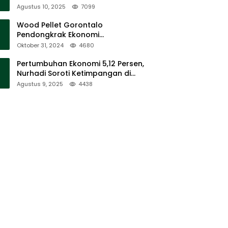
Sumalata
Agustus 10, 2025
7099
Wood Pellet Gorontalo
Pendongkrak Ekonomi
Masyarakat Dan Mendorong
Oktober 31, 2024
4680
Peningkatan PAD Gorontalo
Pertumbuhan Ekonomi 5,12 Persen,
Nurhadi Soroti Ketimpangan di
Lapangan
Agustus 9, 2025
4438