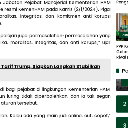
 Jabatan Pejabat Manajerial Kementerian HAM
Peng
Panja
ube resmi KemenHAM pada Kamis (2/1/2024), Pigai
Akar
alitas, integritas, dan komitmen anti-korupsi
.
ya pelajari juga permasalahan-permasalahan yang
Polit
a, moralitas, integritas, dan anti korupsi,” ujar
PPP K
Gelar
Rivai
Berp
Tarif Trump, Siapkan Langkah Stabilkan
Lanju
Po
Kepe
di bagi pejabat di lingkungan Kementerian HAM.
un luring tidak diperbolehkan, dan ia tak segan
aturan tersebut.
2
boleh. Kalau ada yang main judi online, out, copot,”
3