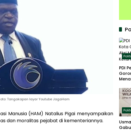
Po
Polit
PDI P
Goron
Mena
Keta
. Foto: Tangakapan layar Youtube JagaHam
Polit
sasi Manusia (HAM) Natalius Pigai menyampaikan
tas dan moralitas pejabat di kementeriannya.
Usma
Gabu