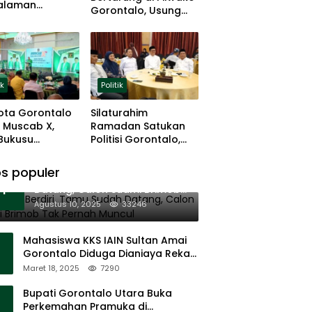
alaman
Gorontalo, Usung
ng dan Basis
Pengalaman dan
 Rumput
Loyalitas Politik
ik
Politik
ota Gorontalo
Silaturahim
 Muscab X,
Ramadan Satukan
 Bukusu
Politisi Gorontalo,
eluang
Irwan Hunawa: Beda
tkan
Pendapat Itu Biasa
s populer
11 Tenda Berdiri, Tamu Sudah
mimpinan
1
Datang, Calon Suami Brimob
Tak Pernah Muncul
Agustus 10, 2025
33246
Mahasiswa KKS IAIN Sultan Amai
Gorontalo Diduga Dianiaya Rekan
Sendiri di Popayato Barat
Maret 18, 2025
7290
Bupati Gorontalo Utara Buka
Perkemahan Pramuka di