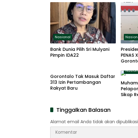
Nasional
Nasion
Bank Dunia Pilih Sri Mulyani
Preside
Pimpin IDA22
PENAS X
Goronta
Nasional
Nasion
Gorontalo Tak Masuk Daftar
313 Izin Pertambangan
Muham
Rakyat Baru
Pelapor
Sikap R
Tinggalkan Balasan
Alamat email Anda tidak akan dipublikasi