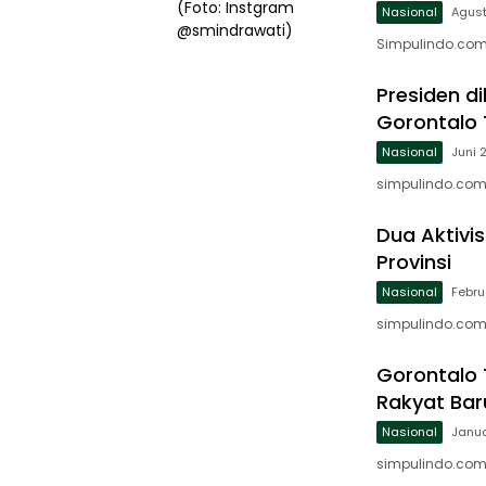
Nasional
Agust
Simpulindo.com,
Presiden d
Gorontalo 
Nasional
Juni 
simpulindo.com,
Dua Aktivi
Provinsi
Nasional
Febru
simpulindo.com,
Gorontalo 
Rakyat Bar
Nasional
Janua
simpulindo.com,