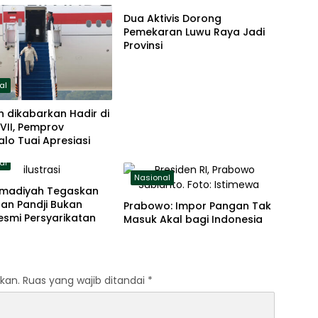
Dua Aktivis Dorong
Pemekaran Luwu Raya Jadi
Provinsi
al
n dikabarkan Hadir di
VII, Pemprov
lo Tuai Apresiasi
al
Nasional
madiyah Tegaskan
an Pandji Bukan
Prabowo: Impor Pangan Tak
esmi Persyarikatan
Masuk Akal bagi Indonesia
kan.
Ruas yang wajib ditandai
*