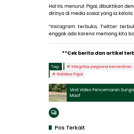
Hal ini, menurut Pigai, dibuktikan 
dirinya di media sosial yang ia kelol
“Instagram terbuka, Twitter terb
enggak ada karena memang kita baik,
**Cek berita dan artikel ter
Tag:
Integritas pegawai kementrian
Natalius Pigai
Viral Video Pencemaran Sung
Maaf
Pos Terkait