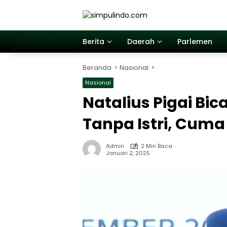
Langsung
ke
konten
Berita
Daerah
Parlemen
Beranda
Nasional
Nasional
Natalius Pigai Bic
Tanpa Istri, Cuma
Admin
2 Min Baca
Januari 2, 2025