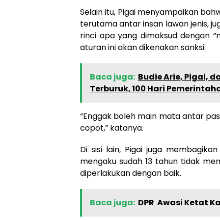
Selain itu, Pigai menyampaikan bahw
terutama antar insan lawan jenis, ju
rinci apa yang dimaksud dengan 
aturan ini akan dikenakan sanksi.
Baca juga:
Budie Arie, Pigai, d
Terburuk, 100 Hari Pemerinta
“Enggak boleh main mata antar pas
copot,” katanya.
Di sisi lain, Pigai juga membagikan
mengaku sudah 13 tahun tidak memili
diperlakukan dengan baik.
Baca juga:
DPR Awasi Ketat K