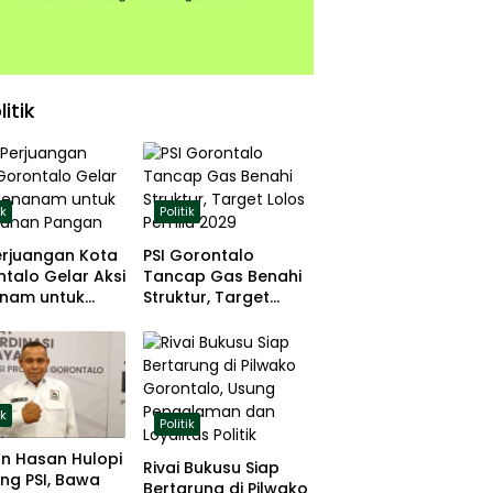
litik
ik
Politik
erjuangan Kota
PSI Gorontalo
talo Gelar Aksi
Tancap Gas Benahi
nam untuk
Struktur, Target
hanan Pangan
Lolos Pemilu 2029
ik
Politik
n Hasan Hulopi
Rivai Bukusu Siap
ng PSI, Bawa
Bertarung di Pilwako