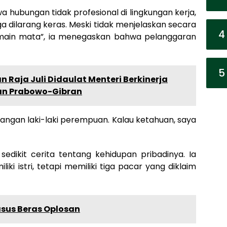
a hubungan tidak profesional di lingkungan kerja,
ga dilarang keras. Meski tidak menjelaskan secara
4
“main mata”, ia menegaskan bahwa pelanggaran
5
an Raja Juli Didaulat Menteri Berkinerja
han Prabowo-Gibran
angan laki-laki perempuan. Kalau ketahuan, saya
 sedikit cerita tentang kehidupan pribadinya. Ia
ki istri, tetapi memiliki tiga pacar yang diklaim
asus Beras Oplosan