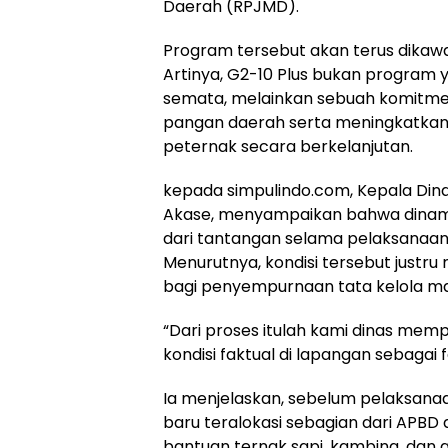
Daerah (RPJMD).
Program tersebut akan terus dikawa
Artinya, G2-10 Plus bukan program 
semata, melainkan sebuah komitm
pangan daerah serta meningkatkan
peternak secara berkelanjutan.
kepada simpulindo.com, Kepala Dina
Akase, menyampaikan bahwa dinami
dari tantangan selama pelaksanaan 
Menurutnya, kondisi tersebut justr
bagi penyempurnaan tata kelola ma
“Dari proses itulah kami dinas me
kondisi faktual di lapangan sebagai f
Ia menjelaskan, sebelum pelaksanaan
baru teralokasi sebagian dari APBD d
bantuan ternak sapi, kambing, dan