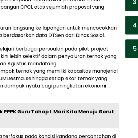
3
lapangan CPCL atas sejumlah proposal yang
4
n turun langsung ke lapangan untuk mencocokkan
berdasarkan data DTSen dari Dinas Sosial.
5
jari berbagai persoalan pada pilot project
kini lebih selektif dalam penyaluran ternak yang
lan Agustus mendatang.
ompok ternak yang memiliki kapasitas manajerial
BUMDesma, sehingga setiap ekor ternak yang
n dampak nyata bagi peningkatan ekonomi
k PPPK Guru Tahap I: Mari Kita Menuju Gorut
ng terfokus pada kondisi kandang percontohan di