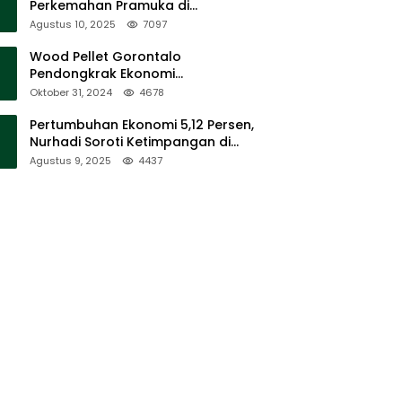
Perkemahan Pramuka di
Sumalata
Agustus 10, 2025
7097
Wood Pellet Gorontalo
Pendongkrak Ekonomi
Masyarakat Dan Mendorong
Oktober 31, 2024
4678
Peningkatan PAD Gorontalo
Pertumbuhan Ekonomi 5,12 Persen,
Nurhadi Soroti Ketimpangan di
Lapangan
Agustus 9, 2025
4437