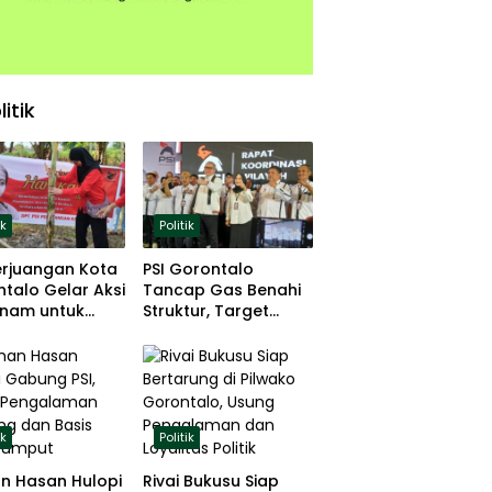
litik
ik
Politik
erjuangan Kota
PSI Gorontalo
talo Gelar Aksi
Tancap Gas Benahi
nam untuk
Struktur, Target
hanan Pangan
Lolos Pemilu 2029
ik
Politik
n Hasan Hulopi
Rivai Bukusu Siap