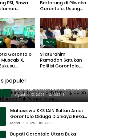
ng PSI, Bawa
Bertarung di Pilwako
alaman
Gorontalo, Usung
ng dan Basis
Pengalaman dan
 Rumput
Loyalitas Politik
ik
Politik
ota Gorontalo
Silaturahim
 Muscab X,
Ramadan Satukan
 Bukusu
Politisi Gorontalo,
eluang
Irwan Hunawa: Beda
tkan
Pendapat Itu Biasa
s populer
11 Tenda Berdiri, Tamu Sudah
mimpinan
1
Datang, Calon Suami Brimob
Tak Pernah Muncul
Agustus 10, 2025
33243
Mahasiswa KKS IAIN Sultan Amai
Gorontalo Diduga Dianiaya Rekan
Sendiri di Popayato Barat
Maret 18, 2025
7289
Bupati Gorontalo Utara Buka