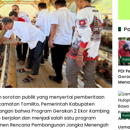
Po
Polit
PDI P
Goron
Mena
Keta
h sorotan publik yang menyertai pemberitaan
ecamatan Tomilito, Pemerintah Kabupaten
angan bahwa Program Gerakan 2 Ekor Kambing
Polit
p berjalan dan menjadi salah satu program
okumen Rencana Pembangunan Jangka Menengah
Usma