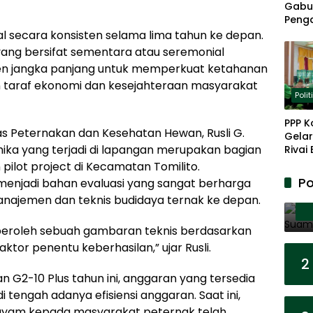
Gabu
Peng
Panja
l secara konsisten selama lima tahun ke depan.
Akar
yang bersifat sementara atau seremonial
en jangka panjang untuk memperkuat ketahanan
 taraf ekonomi dan kesejahteraan masyarakat
Polit
PPP K
s Peternakan dan Kesehatan Hewan, Rusli G.
Gelar
ka yang terjadi di lapangan merupakan bagian
Rivai
Berp
pilot project di Kecamatan Tomilito.
Lanju
Po
u menjadi bahan evaluasi yang sangat berharga
Kepe
najemen dan teknis budidaya ternak ke depan.
mperoleh sebuah gambaran teknis berdasarkan
aktor penentu keberhasilan,” ujar Rusli.
2
 G2-10 Plus tahun ini, anggaran yang tersedia
i tengah adanya efisiensi anggaran. Saat ini,
 ayam kepada masyarakat peternak telah