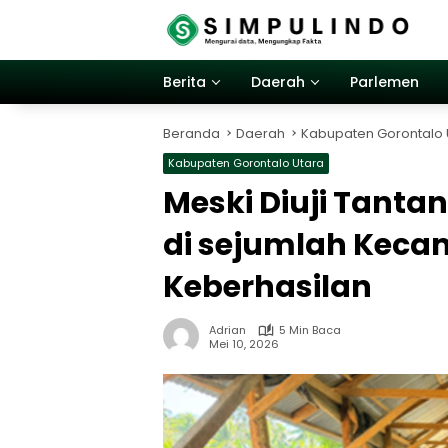
Langsung
ke
konten
Berita
Daerah
Parlemen
Beranda
Daerah
Kabupaten Gorontalo 
Kabupaten Gorontalo Utara
Meski Diuji Tanta
di sejumlah Keca
Keberhasilan
Adrian
5 Min Baca
Mei 10, 2026