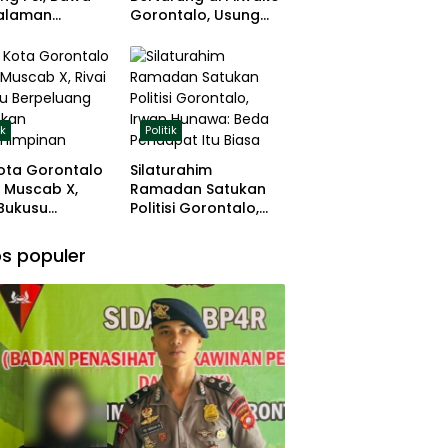
alaman
Gorontalo, Usung
ng dan Basis
Pengalaman dan
 Rumput
Loyalitas Politik
ik
Politik
ota Gorontalo
Silaturahim
 Muscab X,
Ramadan Satukan
 Bukusu
Politisi Gorontalo,
eluang
Irwan Hunawa: Beda
tkan
Pendapat Itu Biasa
s populer
mimpinan