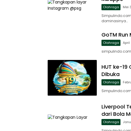
Olahraga
Mei 
Simpulindo.com
dominasinya…
GoTM Run M
Olahraga
April
simpulindo.com,
HUT ke-19 
Dibuka
Olahraga
Febr
Simpulindo.com,
Liverpool 
dari Bola M
Olahraga
Janu
Simpulindo.com,