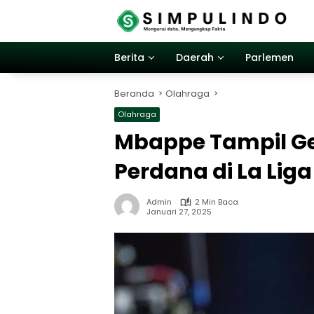
Langsung
ke
konten
Berita
Daerah
Parlemen
Beranda
Olahraga
Olahraga
Mbappe Tampil Ge
Perdana di La Liga
Admin
2 Min Baca
Januari 27, 2025