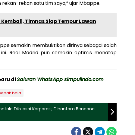
rekan-rekan satu tim saya,” ujar Mbappe.
 Kembali, Timnas Siap Tempur Lawan
ppe semakin membuktikan dirinya sebagai salah
 ini. Real Madrid pun semakin optimis menatap
baru di
Saluran WhatsApp simpulindo.com
sepak bola
ontalo Dikuasai Korporasi, Dihantam Bencana