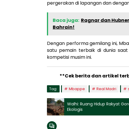
pergerakan di lapangan dan dengan 
Baca juga:
Ragnar dan Hubner
Bahrain!
Dengan performa gemilang ini, Mba
satu pemain terbaik di dunia saat
kompetisi musim ini.
**Cek berita dan artikel ter
Tag:
Mbappe
Real Madri
Walhi: Ruang Hidup Rakyat Gor
Ekologis