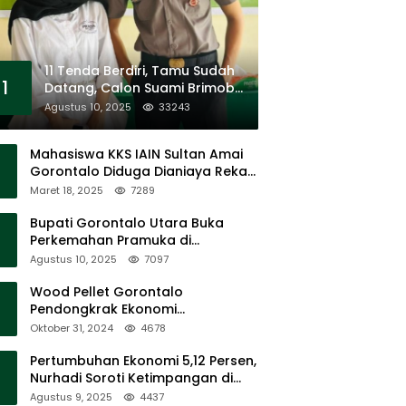
11 Tenda Berdiri, Tamu Sudah
1
Datang, Calon Suami Brimob
Tak Pernah Muncul
Agustus 10, 2025
33243
Mahasiswa KKS IAIN Sultan Amai
Gorontalo Diduga Dianiaya Rekan
Sendiri di Popayato Barat
Maret 18, 2025
7289
Bupati Gorontalo Utara Buka
Perkemahan Pramuka di
Sumalata
Agustus 10, 2025
7097
Wood Pellet Gorontalo
Pendongkrak Ekonomi
Masyarakat Dan Mendorong
Oktober 31, 2024
4678
Peningkatan PAD Gorontalo
Pertumbuhan Ekonomi 5,12 Persen,
Nurhadi Soroti Ketimpangan di
Lapangan
Agustus 9, 2025
4437