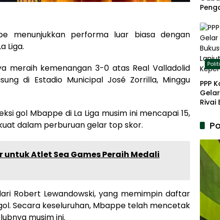
Peng
Panja
Akar
pe menunjukkan performa luar biasa dengan
a Liga.
Polit
ya meraih kemenangan 3-0 atas Real Valladolid
ng di Estadio Municipal José Zorrilla, Minggu
PPP K
Gelar
Rivai
Berp
ksi gol Mbappe di La Liga musim ini mencapai 15,
Lanju
Po
kuat dalam perburuan gelar top skor.
Kepe
ar untuk Atlet Sea Games Peraih Medali
l dari Robert Lewandowski, yang memimpin daftar
gol. Secara keseluruhan, Mbappe telah mencetak
lubnya musim ini.