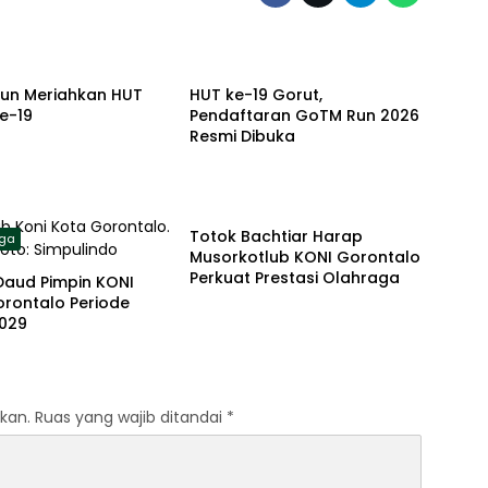
aga
Olahraga
un Meriahkan HUT
HUT ke-19 Gorut,
e-19
Pendaftaran GoTM Run 2026
Resmi Dibuka
Olahraga
Totok Bachtiar Harap
aga
Musorkotlub KONI Gorontalo
Perkuat Prestasi Olahraga
Daud Pimpin KONI
orontalo Periode
029
kan.
Ruas yang wajib ditandai
*