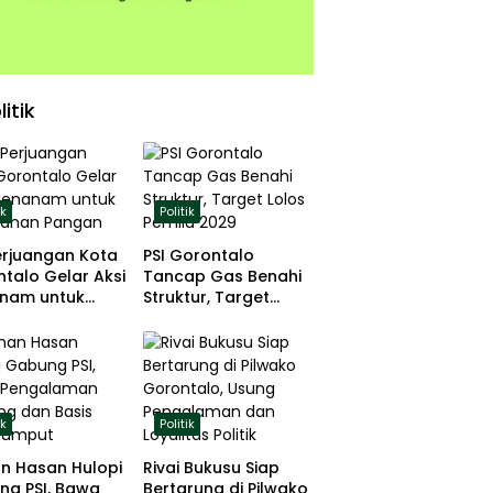
litik
ik
Politik
erjuangan Kota
PSI Gorontalo
talo Gelar Aksi
Tancap Gas Benahi
nam untuk
Struktur, Target
hanan Pangan
Lolos Pemilu 2029
ik
Politik
n Hasan Hulopi
Rivai Bukusu Siap
ng PSI, Bawa
Bertarung di Pilwako