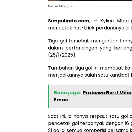
Kylian Mbappe
Simpulindo.com, –
Kylian Mbap
mencetak hat-trick perdananya di L
Tiga gol tersebut mengantar timn
dalam pertandingan yang berlangsu
(26/1/2025).
Tambahan tiga gol ini membuat kole
menjadikannya salah satu kandidat 
Baca juga:
Prabowo Beri 1 Mili
Emas
Saat ini, ia hanya terpaut satu go
pencetak gol terbanyak dengan 16 
21 gol di semua kompetisi bersama k