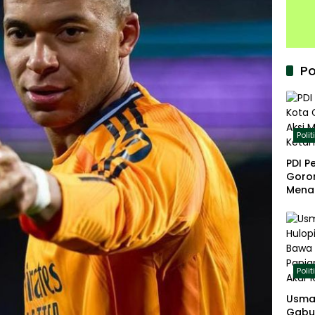
Po
Polit
PDI P
Goron
Mena
Keta
Polit
Usma
Gabu