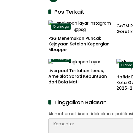
Pos Terkait
Olahr
GoTM R
Olahraga
Gorut k
PSG Menemukan Puncak
Kejayaan Setelah Kepergian
Mbappe
Olahraga
Olahr
Liverpool Tertahan Leeds,
Arne Slot Soroti Kebuntuan
Hafidz 
dari Bola Mati
Kota G
2025–2
Tinggalkan Balasan
Alamat email Anda tidak akan dipublikasi