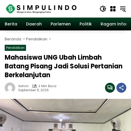
Langsung
ke
konten
Berita
Daerah
Parlemen
Politik
Ragam Inform
Beranda
Pendidikan
Pendidikan
Mahasiswa UNG Ubah Limbah
Batang Pisang Jadi Solusi Pertanian
Berkelanjutan
Admin
2 Min Baca
September 8, 2025