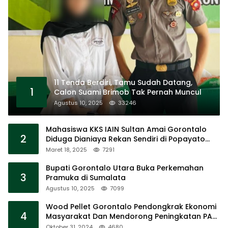
11 Tenda Berdiri, Tamu Sudah Datang,
1
Calon Suami Brimob Tak Pernah Muncul
Agustus 10, 2025
33246
Mahasiswa KKS IAIN Sultan Amai Gorontalo
2
Diduga Dianiaya Rekan Sendiri di Popayato
Barat
Maret 18, 2025
7291
Bupati Gorontalo Utara Buka Perkemahan
3
Pramuka di Sumalata
Agustus 10, 2025
7099
Wood Pellet Gorontalo Pendongkrak Ekonomi
4
Masyarakat Dan Mendorong Peningkatan PAD
Gorontalo
Oktober 31, 2024
4680