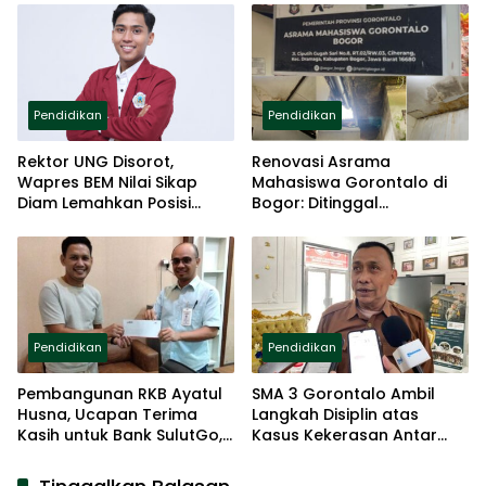
Pendidikan
Pendidikan
Rektor UNG Disorot,
Renovasi Asrama
Wapres BEM Nilai Sikap
Mahasiswa Gorontalo di
Diam Lemahkan Posisi
Bogor: Ditinggal
Akademik
Pemerintah, Diselamatkan
Donatur
Pendidikan
Pendidikan
Pembangunan RKB Ayatul
SMA 3 Gorontalo Ambil
Husna, Ucapan Terima
Langkah Disiplin atas
Kasih untuk Bank SulutGo,
Kasus Kekerasan Antar
Pengusaha dan
Siswa
Masyarakat