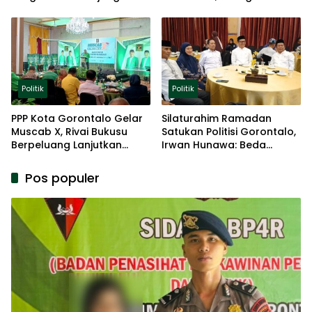
Basis Akar Rumput
Pengalaman dan Loyalitas
Politik
Politik
Politik
PPP Kota Gorontalo Gelar
Silaturahim Ramadan
Muscab X, Rivai Bukusu
Satukan Politisi Gorontalo,
Berpeluang Lanjutkan
Irwan Hunawa: Beda
Kepemimpinan
Pendapat Itu Biasa
Pos populer