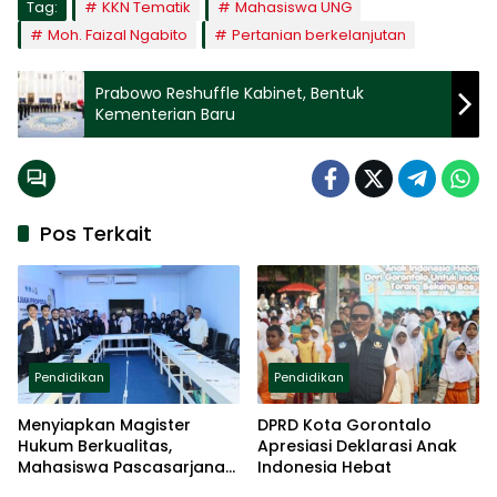
Tag:
KKN Tematik
Mahasiswa UNG
Moh. Faizal Ngabito
Pertanian berkelanjutan
Prabowo Reshuffle Kabinet, Bentuk
Kementerian Baru
Pos Terkait
Pendidikan
Pendidikan
Menyiapkan Magister
DPRD Kota Gorontalo
Hukum Berkualitas,
Apresiasi Deklarasi Anak
Mahasiswa Pascasarjana
Indonesia Hebat
UNISAN Jalani UAS