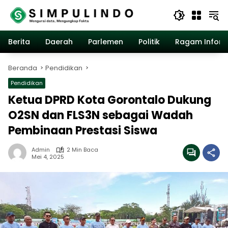
Langsung
ke
konten
Berita
Daerah
Parlemen
Politik
Ragam Inform
Beranda
Pendidikan
Pendidikan
Ketua DPRD Kota Gorontalo Dukung
O2SN dan FLS3N sebagai Wadah
Pembinaan Prestasi Siswa
Admin
2 Min Baca
Mei 4, 2025