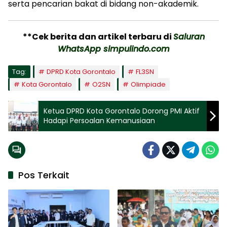
serta pencarian bakat di bidang non-akademik.
**Cek berita dan artikel terbaru di
Saluran
WhatsApp simpulindo.com
Tag:
DPRD Kota Gorontalo
FL3SN
Kota Gorontalo
O2SN
Olimpiade
Ketua DPRD Kota Gorontalo Dorong PMI Aktif
Hadapi Persoalan Kemanusiaan
Pos Terkait