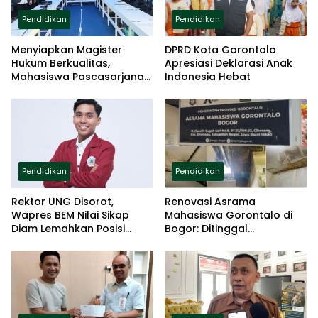
Pendidikan
Pendidikan
Menyiapkan Magister
DPRD Kota Gorontalo
Hukum Berkualitas,
Apresiasi Deklarasi Anak
Mahasiswa Pascasarjana
Indonesia Hebat
UNISAN Jalani UAS
Pendidikan
Pendidikan
Rektor UNG Disorot,
Renovasi Asrama
Wapres BEM Nilai Sikap
Mahasiswa Gorontalo di
Diam Lemahkan Posisi
Bogor: Ditinggal
Akademik
Pemerintah, Diselamatkan
Donatur