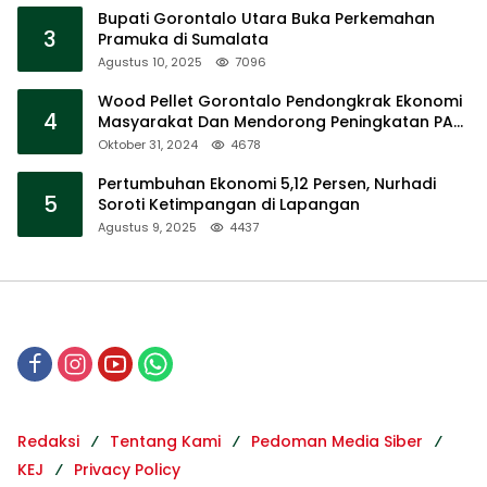
Bupati Gorontalo Utara Buka Perkemahan
3
Pramuka di Sumalata
Agustus 10, 2025
7096
Wood Pellet Gorontalo Pendongkrak Ekonomi
4
Masyarakat Dan Mendorong Peningkatan PAD
Gorontalo
Oktober 31, 2024
4678
Pertumbuhan Ekonomi 5,12 Persen, Nurhadi
5
Soroti Ketimpangan di Lapangan
Agustus 9, 2025
4437
Redaksi
Tentang Kami
Pedoman Media Siber
KEJ
Privacy Policy