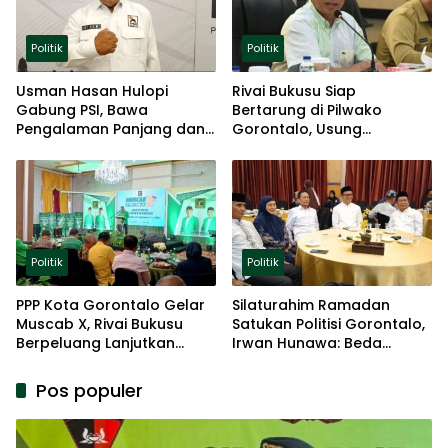
Politik
Politik
Usman Hasan Hulopi
Rivai Bukusu Siap
Gabung PSI, Bawa
Bertarung di Pilwako
Pengalaman Panjang dan
Gorontalo, Usung
Basis Akar Rumput
Pengalaman dan Loyalitas
Politik
Politik
Politik
PPP Kota Gorontalo Gelar
Silaturahim Ramadan
Muscab X, Rivai Bukusu
Satukan Politisi Gorontalo,
Berpeluang Lanjutkan
Irwan Hunawa: Beda
Kepemimpinan
Pendapat Itu Biasa
Pos populer