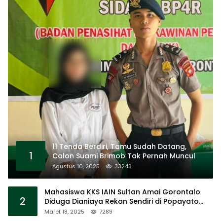
11 Tenda Berdiri, Tamu Sudah Datang,
1
Calon Suami Brimob Tak Pernah Muncul
Agustus 10, 2025
33243
Mahasiswa KKS IAIN Sultan Amai Gorontalo
2
Diduga Dianiaya Rekan Sendiri di Popayato
Barat
Maret 18, 2025
7289