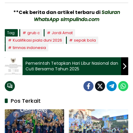
**Cek berita dan artikel terbaru di
Saluran
WhatsApp simpulindo.com
Tag:
grub c
Jordi Amat
Kualifikasi piala duni 2026
sepak bola
timnas indonesia
Pemerintah Tetapkan Hari Libur Nasional dan
Cuti Bersama Tahun 2025
Pos Terkait