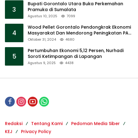
Bupati Gorontalo Utara Buka Perkemahan
3
Pramuka di Sumalata
Agustus 10, 2025
7099
Wood Pellet Gorontalo Pendongkrak Ekonomi
4
Masyarakat Dan Mendorong Peningkatan PAD
Gorontalo
Oktober 31, 2024
4680
Pertumbuhan Ekonomi 5,12 Persen, Nurhadi
5
Soroti Ketimpangan di Lapangan
Agustus 9, 2025
4438
Redaksi
Tentang Kami
Pedoman Media Siber
KEJ
Privacy Policy