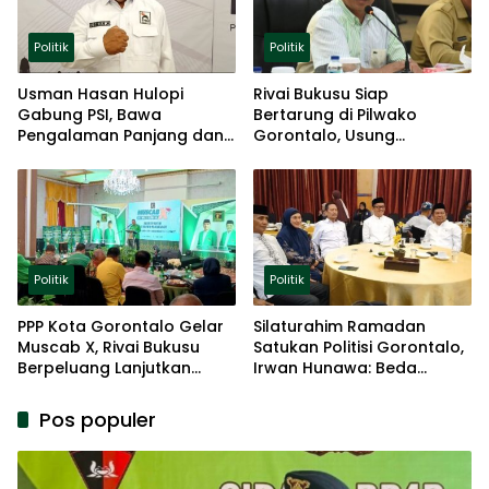
Politik
Politik
Usman Hasan Hulopi
Rivai Bukusu Siap
Gabung PSI, Bawa
Bertarung di Pilwako
Pengalaman Panjang dan
Gorontalo, Usung
Basis Akar Rumput
Pengalaman dan Loyalitas
Politik
Politik
Politik
PPP Kota Gorontalo Gelar
Silaturahim Ramadan
Muscab X, Rivai Bukusu
Satukan Politisi Gorontalo,
Berpeluang Lanjutkan
Irwan Hunawa: Beda
Kepemimpinan
Pendapat Itu Biasa
Pos populer