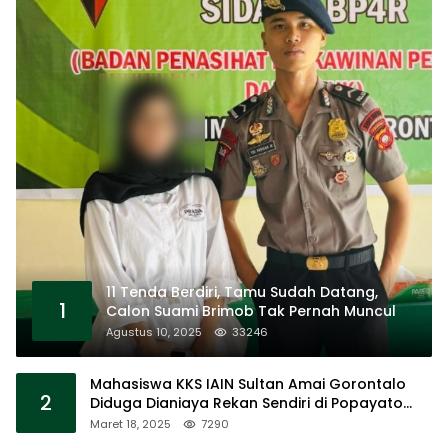
11 Tenda Berdiri, Tamu Sudah Datang,
1
Calon Suami Brimob Tak Pernah Muncul
Agustus 10, 2025
33246
Mahasiswa KKS IAIN Sultan Amai Gorontalo
2
Diduga Dianiaya Rekan Sendiri di Popayato
Barat
Maret 18, 2025
7290