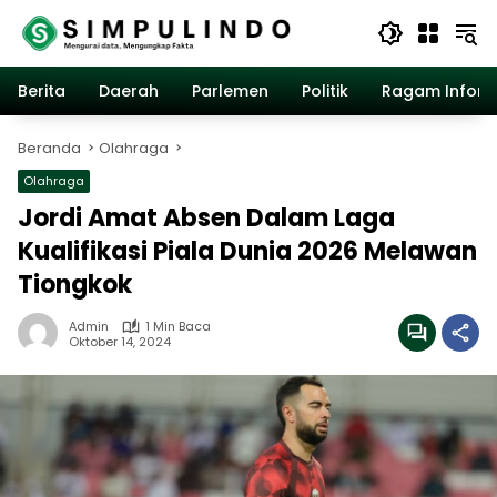
Langsung
ke
konten
Berita
Daerah
Parlemen
Politik
Ragam Inform
Beranda
Olahraga
Olahraga
Jordi Amat Absen Dalam Laga
Kualifikasi Piala Dunia 2026 Melawan
Tiongkok
Admin
1 Min Baca
Oktober 14, 2024