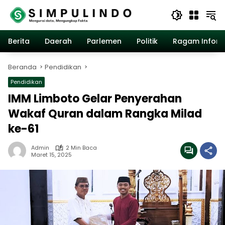
Langsung
ke
konten
Berita
Daerah
Parlemen
Politik
Ragam Inform
Beranda
Pendidikan
Pendidikan
IMM Limboto Gelar Penyerahan
Wakaf Quran dalam Rangka Milad
ke-61
Admin
2 Min Baca
Maret 15, 2025