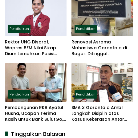
Pendidikan
Pendidikan
Rektor UNG Disorot,
Renovasi Asrama
Wapres BEM Nilai Sikap
Mahasiswa Gorontalo di
Diam Lemahkan Posisi
Bogor: Ditinggal
Akademik
Pemerintah, Diselamatkan
Donatur
Pendidikan
Pendidikan
Pembangunan RKB Ayatul
SMA 3 Gorontalo Ambil
Husna, Ucapan Terima
Langkah Disiplin atas
Kasih untuk Bank SulutGo,
Kasus Kekerasan Antar
Pengusaha dan
Siswa
Masyarakat
Tinggalkan Balasan