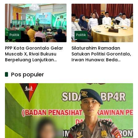
Politik
Politik
Politik
PPP Kota Gorontalo Gelar
Silaturahim Ramadan
Muscab X, Rivai Bukusu
Satukan Politisi Gorontalo,
Berpeluang Lanjutkan
Irwan Hunawa: Beda
Kepemimpinan
Pendapat Itu Biasa
Pos populer