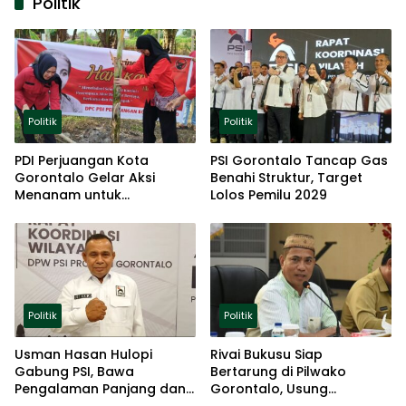
Politik
Politik
Politik
PDI Perjuangan Kota
PSI Gorontalo Tancap Gas
Gorontalo Gelar Aksi
Benahi Struktur, Target
Menanam untuk
Lolos Pemilu 2029
Ketahanan Pangan
Politik
Politik
Usman Hasan Hulopi
Rivai Bukusu Siap
Gabung PSI, Bawa
Bertarung di Pilwako
Pengalaman Panjang dan
Gorontalo, Usung
Basis Akar Rumput
Pengalaman dan Loyalitas