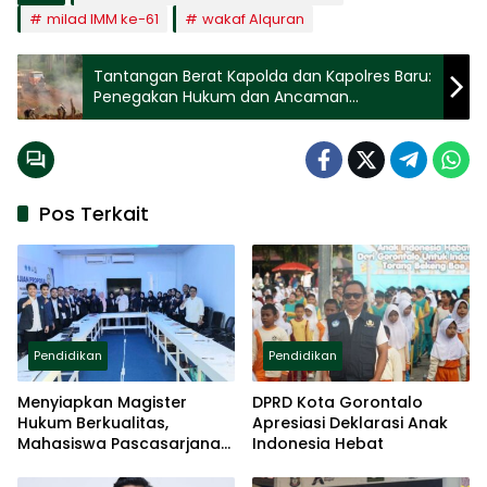
milad IMM ke-61
wakaf Alquran
Tantangan Berat Kapolda dan Kapolres Baru:
Penegakan Hukum dan Ancaman
Lingkungan di Gorontalo
Pos Terkait
Pendidikan
Pendidikan
Menyiapkan Magister
DPRD Kota Gorontalo
Hukum Berkualitas,
Apresiasi Deklarasi Anak
Mahasiswa Pascasarjana
Indonesia Hebat
UNISAN Jalani UAS