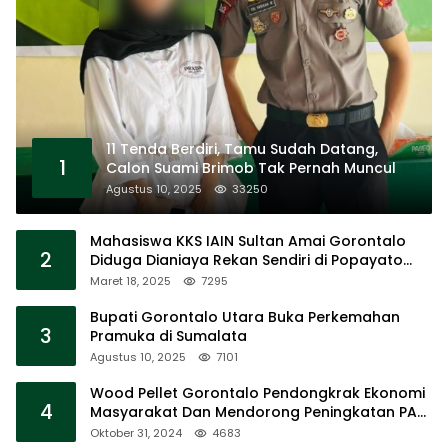
11 Tenda Berdiri, Tamu Sudah Datang,
1
Calon Suami Brimob Tak Pernah Muncul
Agustus 10, 2025
33250
Mahasiswa KKS IAIN Sultan Amai Gorontalo
2
Diduga Dianiaya Rekan Sendiri di Popayato
Barat
Maret 18, 2025
7295
Bupati Gorontalo Utara Buka Perkemahan
3
Pramuka di Sumalata
Agustus 10, 2025
7101
Wood Pellet Gorontalo Pendongkrak Ekonomi
4
Masyarakat Dan Mendorong Peningkatan PAD
Gorontalo
Oktober 31, 2024
4683