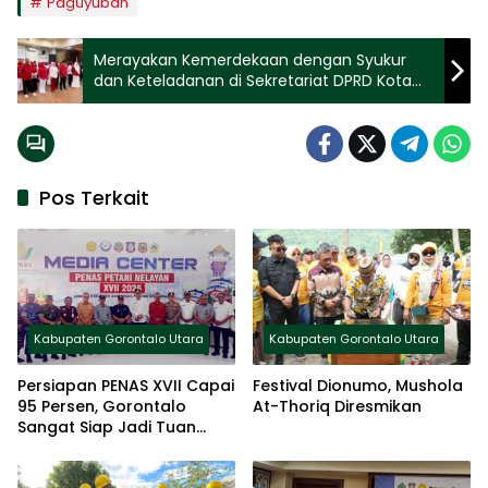
Paguyuban
Merayakan Kemerdekaan dengan Syukur
dan Keteladanan di Sekretariat DPRD Kota
Gorontalo
Pos Terkait
Kabupaten Gorontalo Utara
Kabupaten Gorontalo Utara
Persiapan PENAS XVII Capai
Festival Dionumo, Mushola
95 Persen, Gorontalo
At-Thoriq Diresmikan
Sangat Siap Jadi Tuan
Rumah Nasional