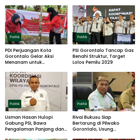
Politik
Politik
PDI Perjuangan Kota
PSI Gorontalo Tancap Gas
Gorontalo Gelar Aksi
Benahi Struktur, Target
Menanam untuk
Lolos Pemilu 2029
Ketahanan Pangan
Politik
Politik
Usman Hasan Hulopi
Rivai Bukusu Siap
Gabung PSI, Bawa
Bertarung di Pilwako
Pengalaman Panjang dan
Gorontalo, Usung
Basis Akar Rumput
Pengalaman dan Loyalitas