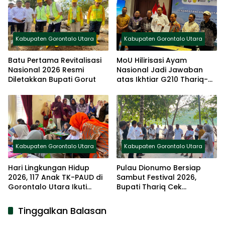
Kabupaten Gorontalo Utara
Kabupaten Gorontalo Utara
Batu Pertama Revitalisasi
MoU Hilirisasi Ayam
Nasional 2026 Resmi
Nasional Jadi Jawaban
Diletakkan Bupati Gorut
atas Ikhtiar G210 Thariq-
Nurjanah
Kabupaten Gorontalo Utara
Kabupaten Gorontalo Utara
Hari Lingkungan Hidup
Pulau Dionumo Bersiap
2026, 117 Anak TK-PAUD di
Sambut Festival 2026,
Gorontalo Utara Ikuti
Bupati Thariq Cek
Lomba Mewarnai
Langsung Lokasi Kegiatan
Tinggalkan Balasan