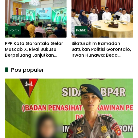
Politik
Politik
Politik
PPP Kota Gorontalo Gelar
Silaturahim Ramadan
Muscab X, Rivai Bukusu
Satukan Politisi Gorontalo,
Berpeluang Lanjutkan
Irwan Hunawa: Beda
Kepemimpinan
Pendapat Itu Biasa
Pos populer