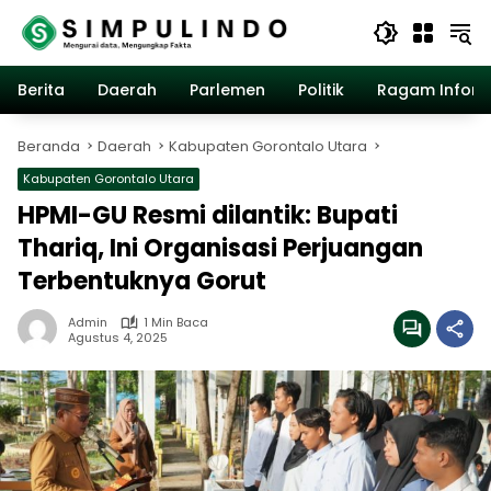
Langsung
ke
konten
Berita
Daerah
Parlemen
Politik
Ragam Inform
Beranda
Daerah
Kabupaten Gorontalo Utara
Kabupaten Gorontalo Utara
HPMI-GU Resmi dilantik: Bupati
Thariq, Ini Organisasi Perjuangan
Terbentuknya Gorut
Admin
1 Min Baca
Agustus 4, 2025