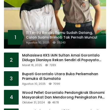
11 Tenda Berdiri, Tamu Sudah Datang,
1
Calon Suami Brimob Tak Pernah Muncul
Agustus 10, 2025
33243
Mahasiswa KKS IAIN Sultan Amai Gorontalo
2
Diduga Dianiaya Rekan Sendiri di Popayato
Barat
Maret 18, 2025
7289
Bupati Gorontalo Utara Buka Perkemahan
3
Pramuka di Sumalata
Agustus 10, 2025
7096
Wood Pellet Gorontalo Pendongkrak Ekonomi
4
Masyarakat Dan Mendorong Peningkatan PAD
Gorontalo
Oktober 31, 2024
4678