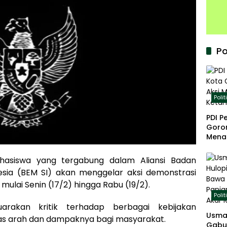
Po
Polit
PDI P
Goron
Mena
Keta
hasiswa yang tergabung dalam Aliansi Badan
esia (BEM SI) akan menggelar aksi demonstrasi
mulai Senin (17/2) hingga Rabu (19/2).
Polit
arakan kritik terhadap berbagai kebijakan
Usma
elas arah dan dampaknya bagi masyarakat.
Gabu