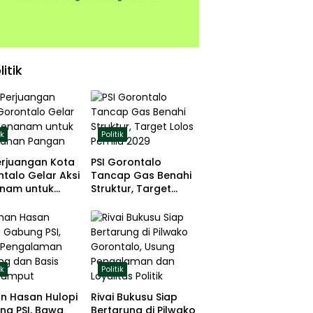
litik
ik
Politik
erjuangan Kota
PSI Gorontalo
talo Gelar Aksi
Tancap Gas Benahi
nam untuk
Struktur, Target
hanan Pangan
Lolos Pemilu 2029
ik
Politik
n Hasan Hulopi
Rivai Bukusu Siap
ng PSI, Bawa
Bertarung di Pilwako