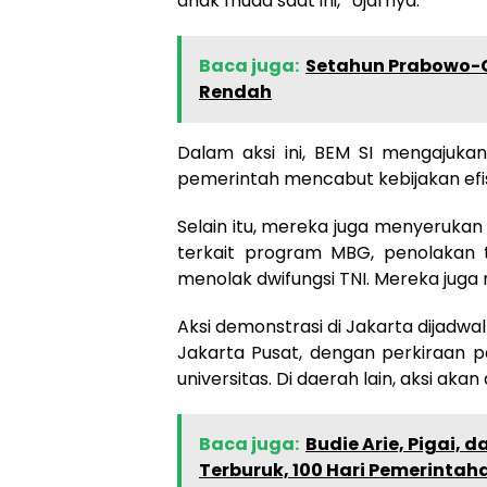
anak muda saat ini,” Ujarnya.
Baca juga:
Setahun Prabowo-Gi
Rendah
Dalam aksi ini, BEM SI mengajuka
pemerintah mencabut kebijakan efis
Selain itu, mereka juga menyeruka
terkait program MBG, penolakan 
menolak dwifungsi TNI. Mereka ju
Aksi demonstrasi di Jakarta dijadwa
Jakarta Pusat, dengan perkiraan pa
universitas. Di daerah lain, aksi ak
Baca juga:
Budie Arie, Pigai, d
Terburuk, 100 Hari Pemerinta