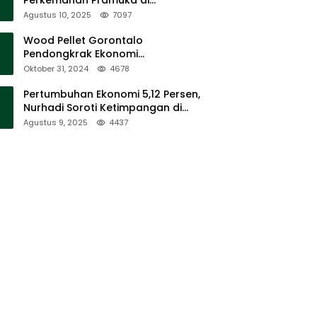
Sumalata
Agustus 10, 2025
7097
Wood Pellet Gorontalo
Pendongkrak Ekonomi
Masyarakat Dan Mendorong
Oktober 31, 2024
4678
Peningkatan PAD Gorontalo
Pertumbuhan Ekonomi 5,12 Persen,
Nurhadi Soroti Ketimpangan di
Lapangan
Agustus 9, 2025
4437