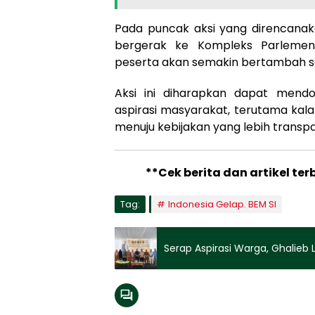
Pada puncak aksi yang direncana
bergerak ke Kompleks Parlemen 
peserta akan semakin bertambah sei
Aksi ini diharapkan dapat mend
aspirasi masyarakat, terutama ka
menuju kebijakan yang lebih transp
**Cek berita dan artikel ter
Tag:
Indonesia Gelap. BEM SI
Serap Aspirasi Warga, Ghalieb La