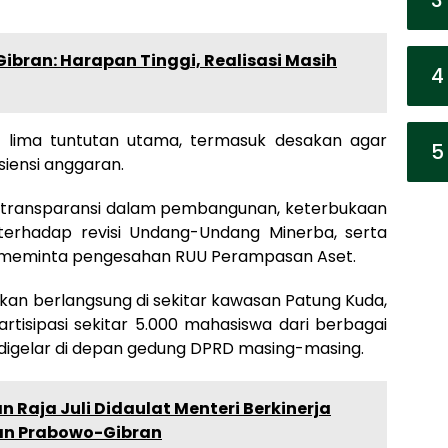
bran: Harapan Tinggi, Realisasi Masih
4
n lima tuntutan utama, termasuk desakan agar
5
iensi anggaran.
n transparansi dalam pembangunan, keterbukaan
terhadap revisi Undang-Undang Minerba, serta
ga meminta pengesahan RUU Perampasan Aset.
lkan berlangsung di sekitar kawasan Patung Kuda,
rtisipasi sekitar 5.000 mahasiswa dari berbagai
an digelar di depan gedung DPRD masing-masing.
an Raja Juli Didaulat Menteri Berkinerja
han Prabowo-Gibran