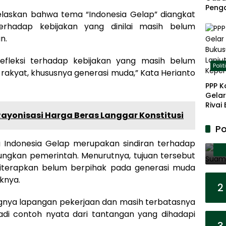
Peng
jelaskan bahwa tema “Indonesia Gelap” diangkat
Panja
erhadap kebijakan yang dinilai masih belum
Akar
n.
efleksi terhadap kebijakan yang masih belum
Polit
rakyat, khususnya generasi muda,” Kata Herianto
PPP K
Gelar
Rivai
Berp
 Rayonisasi Harga Beras Langgar Konstitusi
Lanju
Po
Kepe
 Indonesia Gelap merupakan sindiran terhadap
aungkan pemerintah. Menurutnya, tujuan tersebut
g diterapkan belum berpihak pada generasi muda
knya.
2
gnya lapangan pekerjaan dan masih terbatasnya
adi contoh nyata dari tantangan yang dihadapi
3