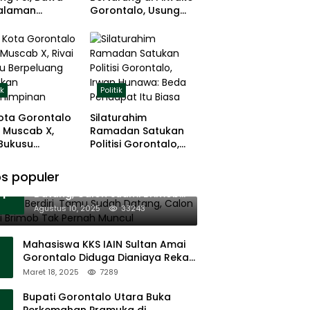
alaman
Gorontalo, Usung
ng dan Basis
Pengalaman dan
 Rumput
Loyalitas Politik
ik
Politik
ota Gorontalo
Silaturahim
 Muscab X,
Ramadan Satukan
 Bukusu
Politisi Gorontalo,
eluang
Irwan Hunawa: Beda
tkan
Pendapat Itu Biasa
s populer
11 Tenda Berdiri, Tamu Sudah
mimpinan
1
Datang, Calon Suami Brimob
Tak Pernah Muncul
Agustus 10, 2025
33243
Mahasiswa KKS IAIN Sultan Amai
Gorontalo Diduga Dianiaya Rekan
Sendiri di Popayato Barat
Maret 18, 2025
7289
Bupati Gorontalo Utara Buka
Perkemahan Pramuka di