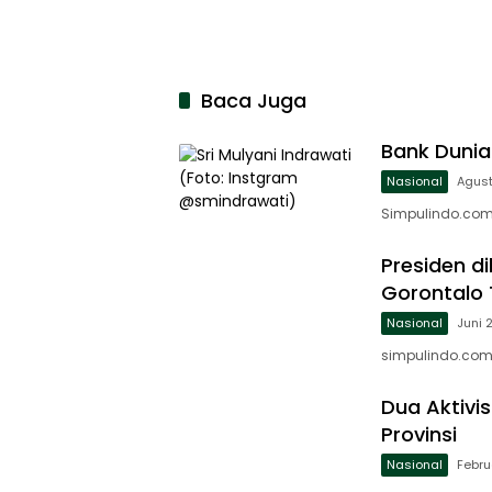
Baca Juga
Bank Dunia 
Nasional
Agust
Simpulindo.com,
Presiden d
Gorontalo 
Nasional
Juni 
simpulindo.com,
Dua Aktivi
Provinsi
Nasional
Febru