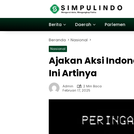
Langsung
ke
konten
Berita
Daerah
Parlemen
Beranda
Nasional
Nasional
Ajakan Aksi Indo
Ini Artinya
Admin
2 Min Baca
Februari 17, 2025