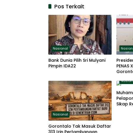
Pos Terkait
Nasional
Nasion
Bank Dunia Pilih Sri Mulyani
Preside
Pimpin IDA22
PENAS X
Goronta
Nasion
Muham
Pelapor
Sikap R
Nasional
Gorontalo Tak Masuk Daftar
313 Izin Pertambangan