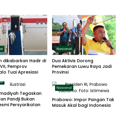
al
Nasional
n dikabarkan Hadir di
Dua Aktivis Dorong
VII, Pemprov
Pemekaran Luwu Raya Jadi
lo Tuai Apresiasi
Provinsi
al
Nasional
madiyah Tegaskan
an Pandji Bukan
Prabowo: Impor Pangan Tak
esmi Persyarikatan
Masuk Akal bagi Indonesia