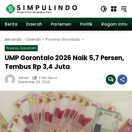
Langsung
ke
konten
Berita
Daerah
Parlemen
Politik
Ragam Inform
Beranda
Daerah
Provinsi Gorontalo
Provinsi Gorontalo
UMP Gorontalo 2026 Naik 5,7 Persen,
Tembus Rp 3,4 Juta
Admin
2 Min Baca
Desember 23, 2025