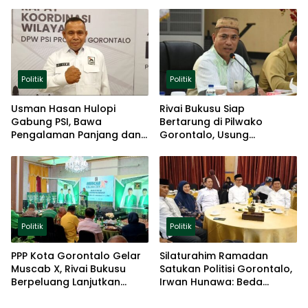
Ketahanan Pangan
Politik
Politik
Usman Hasan Hulopi
Rivai Bukusu Siap
Gabung PSI, Bawa
Bertarung di Pilwako
Pengalaman Panjang dan
Gorontalo, Usung
Basis Akar Rumput
Pengalaman dan Loyalitas
Politik
Politik
Politik
PPP Kota Gorontalo Gelar
Silaturahim Ramadan
Muscab X, Rivai Bukusu
Satukan Politisi Gorontalo,
Berpeluang Lanjutkan
Irwan Hunawa: Beda
Kepemimpinan
Pendapat Itu Biasa