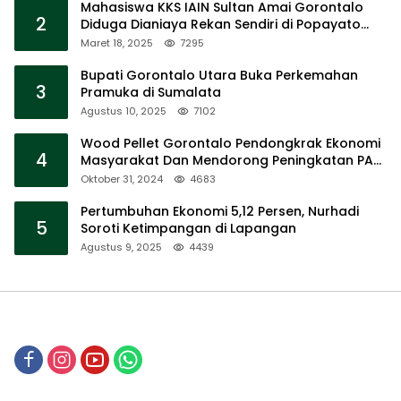
Mahasiswa KKS IAIN Sultan Amai Gorontalo
2
Diduga Dianiaya Rekan Sendiri di Popayato
Barat
Maret 18, 2025
7295
Bupati Gorontalo Utara Buka Perkemahan
3
Pramuka di Sumalata
Agustus 10, 2025
7102
Wood Pellet Gorontalo Pendongkrak Ekonomi
4
Masyarakat Dan Mendorong Peningkatan PAD
Gorontalo
Oktober 31, 2024
4683
Pertumbuhan Ekonomi 5,12 Persen, Nurhadi
5
Soroti Ketimpangan di Lapangan
Agustus 9, 2025
4439