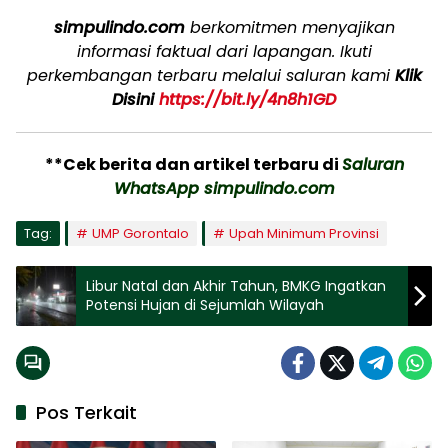
simpulindo.com
berkomitmen menyajikan
informasi faktual dari lapangan. Ikuti
perkembangan terbaru melalui saluran kami
Klik
Disini
https://bit.ly/4n8h1GD
**Cek berita dan artikel terbaru di
Saluran
WhatsApp simpulindo.com
Tag:
UMP Gorontalo
Upah Minimum Provinsi
Libur Natal dan Akhir Tahun, BMKG Ingatkan
Potensi Hujan di Sejumlah Wilayah
Pos Terkait