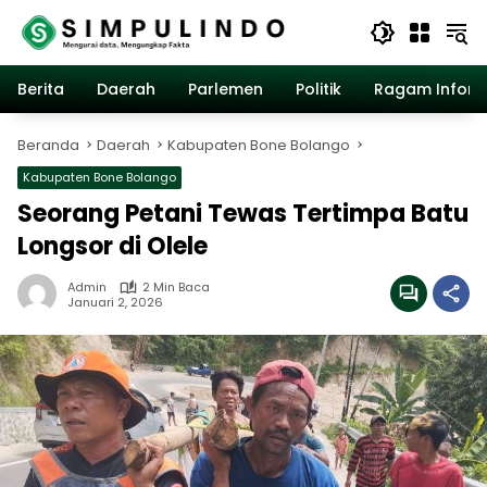
Langsung
ke
konten
Berita
Daerah
Parlemen
Politik
Ragam Inform
Beranda
Daerah
Kabupaten Bone Bolango
Kabupaten Bone Bolango
Seorang Petani Tewas Tertimpa Batu
Longsor di Olele
Admin
2 Min Baca
Januari 2, 2026