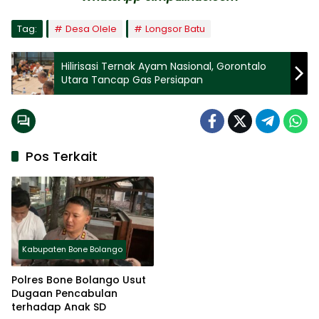
Tag:
Desa Olele
Longsor Batu
Hilirisasi Ternak Ayam Nasional, Gorontalo
Utara Tancap Gas Persiapan
Pos Terkait
Kabupaten Bone Bolango
Polres Bone Bolango Usut
Dugaan Pencabulan
terhadap Anak SD