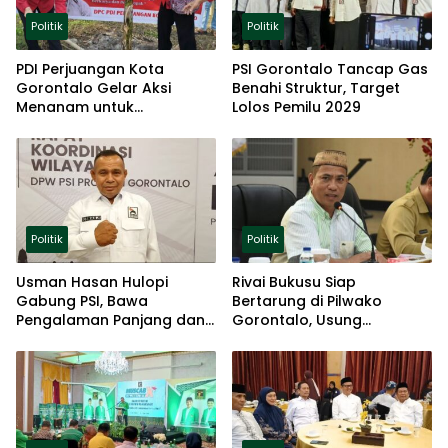
Politik
Politik
PDI Perjuangan Kota
PSI Gorontalo Tancap Gas
Gorontalo Gelar Aksi
Benahi Struktur, Target
Menanam untuk
Lolos Pemilu 2029
Ketahanan Pangan
Politik
Politik
Usman Hasan Hulopi
Rivai Bukusu Siap
Gabung PSI, Bawa
Bertarung di Pilwako
Pengalaman Panjang dan
Gorontalo, Usung
Basis Akar Rumput
Pengalaman dan Loyalitas
Politik