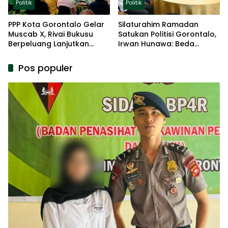
Politik
Politik
PPP Kota Gorontalo Gelar
Silaturahim Ramadan
Muscab X, Rivai Bukusu
Satukan Politisi Gorontalo,
Berpeluang Lanjutkan
Irwan Hunawa: Beda
Kepemimpinan
Pendapat Itu Biasa
Pos populer