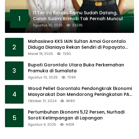
11 Tenda Berdiri, Tamu Sudah Datang,
1
Calon Suami Brimob Tak Pernah Muncul
Agustus 10, 2025
33245
Mahasiswa KKS IAIN Sultan Amai Gorontalo
2
Diduga Dianiaya Rekan Sendiri di Popayato
Barat
Maret 18, 2025
7290
Bupati Gorontalo Utara Buka Perkemahan
3
Pramuka di Sumalata
Agustus 10, 2025
7099
Wood Pellet Gorontalo Pendongkrak Ekonomi
4
Masyarakat Dan Mendorong Peningkatan PAD
Gorontalo
Oktober 31, 2024
4680
Pertumbuhan Ekonomi 5,12 Persen, Nurhadi
5
Soroti Ketimpangan di Lapangan
Agustus 9, 2025
4438