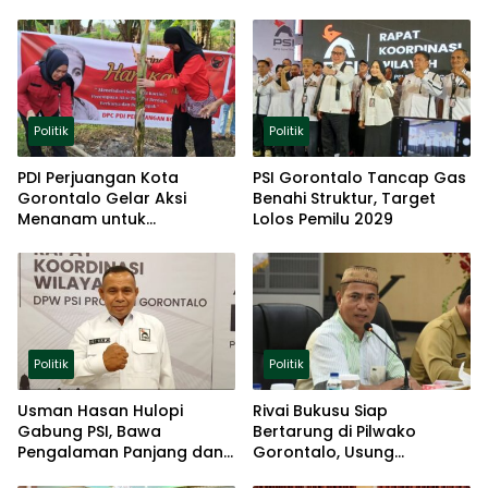
Politik
Politik
PDI Perjuangan Kota
PSI Gorontalo Tancap Gas
Gorontalo Gelar Aksi
Benahi Struktur, Target
Menanam untuk
Lolos Pemilu 2029
Ketahanan Pangan
Politik
Politik
Usman Hasan Hulopi
Rivai Bukusu Siap
Gabung PSI, Bawa
Bertarung di Pilwako
Pengalaman Panjang dan
Gorontalo, Usung
Basis Akar Rumput
Pengalaman dan Loyalitas