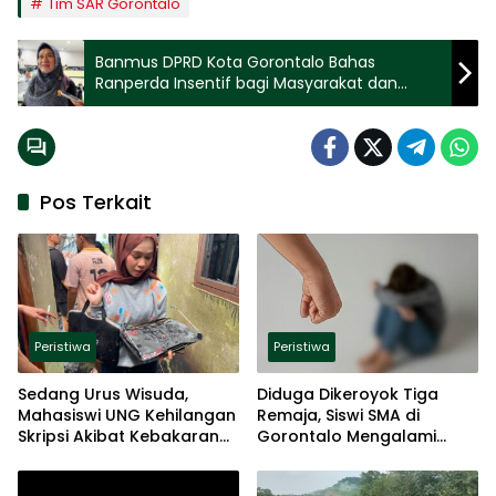
Tim SAR Gorontalo
Banmus DPRD Kota Gorontalo Bahas
Ranperda Insentif bagi Masyarakat dan
Investor
Pos Terkait
Peristiwa
Peristiwa
Sedang Urus Wisuda,
Diduga Dikeroyok Tiga
Mahasiswi UNG Kehilangan
Remaja, Siswi SMA di
Skripsi Akibat Kebakaran
Gorontalo Mengalami
Kos
Trauma Berat