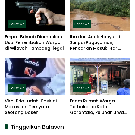
Peristiwa
Peristiwa
Empat Brimob Diamankan
Ibu dan Anak Hanyut di
Usai Penembakan Warga
Sungai Paguyaman,
di Wilayah Tambang Ilegal
Pencarian Masuki Hari
Kedua
Peristiwa
Peristiwa
Viral Pria Ludahi Kasir di
Enam Rumah Warga
Makassar, Ternyata
Terbakar di Kota
Seorang Dosen
Gorontalo, Puluhan Jiwa
Terdampak
Tinggalkan Balasan