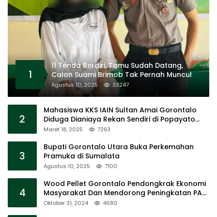
11 Tenda Berdiri, Tamu Sudah Datang,
1
Calon Suami Brimob Tak Pernah Muncul
Agustus 10, 2025
33247
Mahasiswa KKS IAIN Sultan Amai Gorontalo
2
Diduga Dianiaya Rekan Sendiri di Popayato
Barat
Maret 18, 2025
7293
Bupati Gorontalo Utara Buka Perkemahan
3
Pramuka di Sumalata
Agustus 10, 2025
7100
Wood Pellet Gorontalo Pendongkrak Ekonomi
4
Masyarakat Dan Mendorong Peningkatan PAD
Gorontalo
Oktober 31, 2024
4680