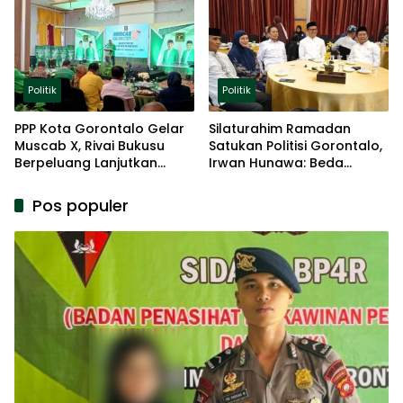
Politik
Politik
Politik
PPP Kota Gorontalo Gelar
Silaturahim Ramadan
Muscab X, Rivai Bukusu
Satukan Politisi Gorontalo,
Berpeluang Lanjutkan
Irwan Hunawa: Beda
Kepemimpinan
Pendapat Itu Biasa
Pos populer