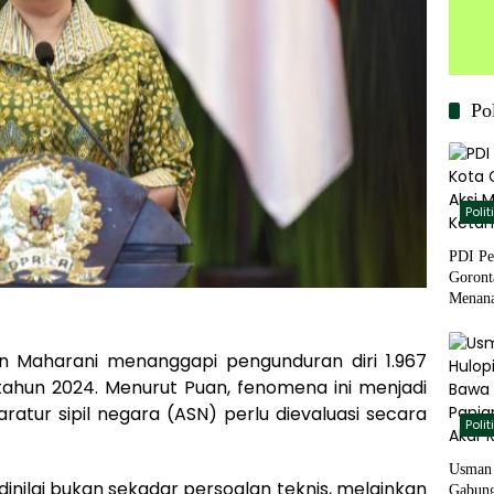
Pol
Polit
PDI Pe
Goront
Menana
Pangan
n Maharani menanggapi pengunduran diri 1.967
 tahun 2024. Menurut Puan, fenomena ini menjadi
atur sipil negara (ASN) perlu dievaluasi secara
Polit
Usman 
dinilai bukan sekadar persoalan teknis, melainkan
Gabung