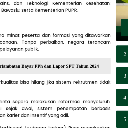
Sains, dan Teknologi; Kementerian Kesehatan;
; Bawaslu; serta Kementerian PUPR.
ara minat peserta dan formasi yang ditawarkan
ncanaan. Tanpa perbaikan, negara terancam
pelayanan publik.
2
erlambatan Bayar PPh dan Lapor SPT Tahun 2024
3
ualitas bisa hilang jika sistem rekrutmen tidak
4
inta segera melakukan reformasi menyeluruh.
asi sejak awal, sistem penempatan berbasis
 karier dan insentif yang adil.
5
(tertinggal, terdepan, terluar), Puan menekankan