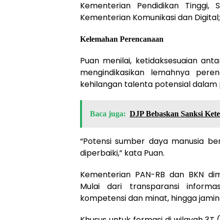
Kementerian Pendidikan Tinggi, 
Kementerian Komunikasi dan Digital
Kelemahan Perencanaan
Puan menilai, ketidaksesuaian ant
mengindikasikan lemahnya pere
kehilangan talenta potensial dalam 
Baca juga:
DJP Bebaskan Sanksi Ket
“Potensi sumber daya manusia berk
diperbaiki,” kata Puan.
Kementerian PAN-RB dan BKN dim
Mulai dari transparansi inform
kompetensi dan minat, hingga jaminan
Khusus untuk formasi di wilayah 3T 