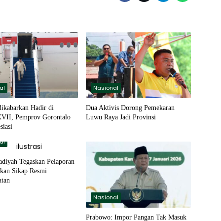
al
Nasional
dikabarkan Hadir di
Dua Aktivis Dorong Pemekaran
II, Pemprov Gorontalo
Luwu Raya Jadi Provinsi
siasi
al
iyah Tegaskan Pelaporan
ukan Sikap Resmi
atan
Nasional
Prabowo: Impor Pangan Tak Masuk