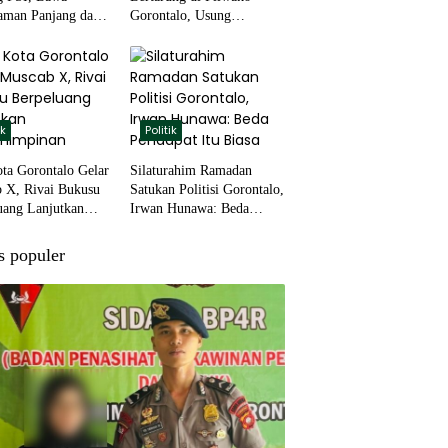
aman Panjang dan
Gorontalo, Usung
Akar Rumput
Pengalaman dan Loyalitas
Politik
ik
Politik
ta Gorontalo Gelar
Silaturahim Ramadan
 X, Rivai Bukusu
Satukan Politisi Gorontalo,
uang Lanjutkan
Irwan Hunawa: Beda
impinan
Pendapat Itu Biasa
s populer