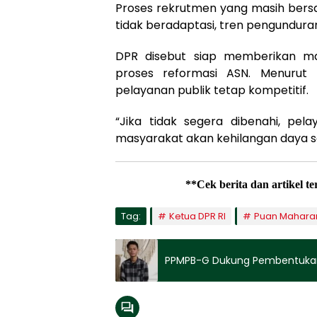
Proses rekrutmen yang masih bersand
tidak beradaptasi, tren pengunduran
DPR disebut siap memberikan m
proses reformasi ASN. Menurut P
pelayanan publik tetap kompetitif.
“Jika tidak segera dibenahi, pel
masyarakat akan kehilangan daya sa
**Cek berita dan artikel t
Tag:
Ketua DPR RI
Puan Mahara
PPMPB-G Dukung Pembentukan