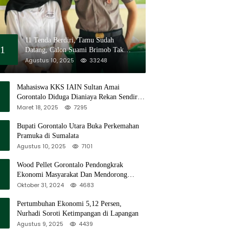
11 Tenda Berdiri, Tamu Sudah
1
Datang, Calon Suami Brimob Tak
Pernah Muncul
Agustus 10, 2025
33248
Mahasiswa KKS IAIN Sultan Amai
Gorontalo Diduga Dianiaya Rekan Sendiri
di Popayato Barat
Maret 18, 2025
7295
Bupati Gorontalo Utara Buka Perkemahan
Pramuka di Sumalata
Agustus 10, 2025
7101
Wood Pellet Gorontalo Pendongkrak
Ekonomi Masyarakat Dan Mendorong
Peningkatan PAD Gorontalo
Oktober 31, 2024
4683
Pertumbuhan Ekonomi 5,12 Persen,
Nurhadi Soroti Ketimpangan di Lapangan
Agustus 9, 2025
4439