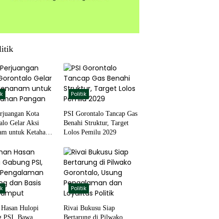
itik
ik
Politik
rjuangan Kota
PSI Gorontalo Tancap Gas
alo Gelar Aksi
Benahi Struktur, Target
m untuk Ketahanan
Lolos Pemilu 2029
ik
Politik
Hasan Hulopi
Rivai Bukusu Siap
 PSI, Bawa
Bertarung di Pilwako