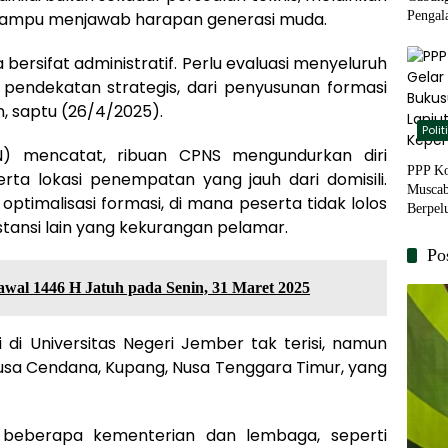
Pengal
mampu menjawab harapan generasi muda.
Basis 
ersifat administratif. Perlu evaluasi menyeluruh
endekatan strategis, dari penyusunan formasi
n, saptu (26/4/2025).
Polit
) mencatat, ribuan CPNS mengundurkan diri
PPP Ko
rta lokasi penempatan yang jauh dari domisili.
Muscab
ptimalisasi formasi, di mana peserta tidak lolos
Berpel
instansi lain yang kekurangan pelamar.
Kepem
Po
awal 1446 H Jatuh pada Senin, 31 Maret 2025
 di Universitas Negeri Jember tak terisi, namun
Nusa Cendana, Kupang, Nusa Tenggara Timur, yang
i beberapa kementerian dan lembaga, seperti