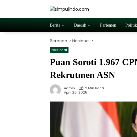
Langsung
ke
konten
Berita
Daerah
Parlemen
Politik
Beranda
Nasional
Nasional
Puan Soroti 1.967 C
Rekrutmen ASN
Admin
2 Min Baca
April 26, 2025