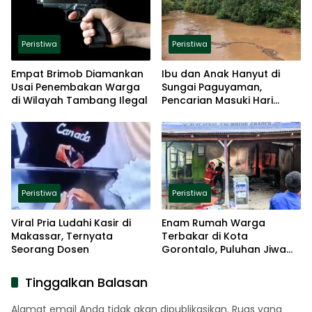
Peristiwa
Peristiwa
Empat Brimob Diamankan
Ibu dan Anak Hanyut di
Usai Penembakan Warga
Sungai Paguyaman,
di Wilayah Tambang Ilegal
Pencarian Masuki Hari
Kedua
Peristiwa
Peristiwa
Viral Pria Ludahi Kasir di
Enam Rumah Warga
Makassar, Ternyata
Terbakar di Kota
Seorang Dosen
Gorontalo, Puluhan Jiwa
Terdampak
Tinggalkan Balasan
Alamat email Anda tidak akan dipublikasikan.
Ruas yang