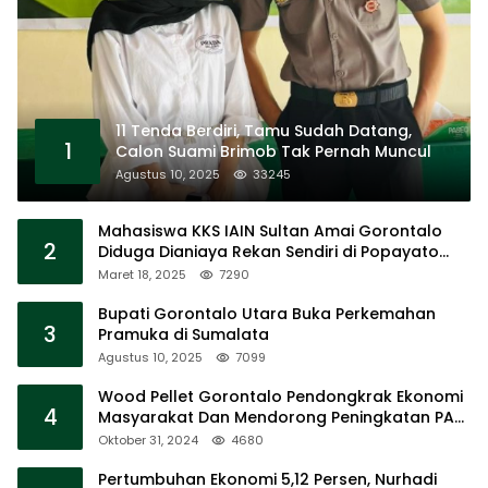
11 Tenda Berdiri, Tamu Sudah Datang,
1
Calon Suami Brimob Tak Pernah Muncul
Agustus 10, 2025
33245
Mahasiswa KKS IAIN Sultan Amai Gorontalo
2
Diduga Dianiaya Rekan Sendiri di Popayato
Barat
Maret 18, 2025
7290
Bupati Gorontalo Utara Buka Perkemahan
3
Pramuka di Sumalata
Agustus 10, 2025
7099
Wood Pellet Gorontalo Pendongkrak Ekonomi
4
Masyarakat Dan Mendorong Peningkatan PAD
Gorontalo
Oktober 31, 2024
4680
Pertumbuhan Ekonomi 5,12 Persen, Nurhadi