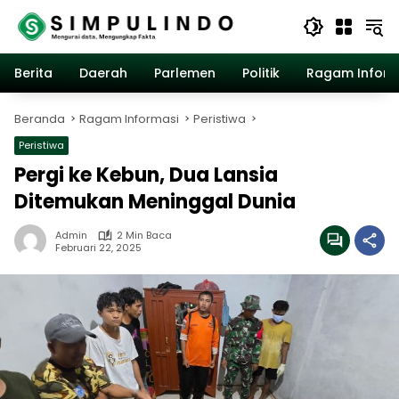
Langsung
ke
konten
Berita
Daerah
Parlemen
Politik
Ragam Inform
Beranda
Ragam Informasi
Peristiwa
Peristiwa
Pergi ke Kebun, Dua Lansia
Ditemukan Meninggal Dunia
Admin
2 Min Baca
Februari 22, 2025