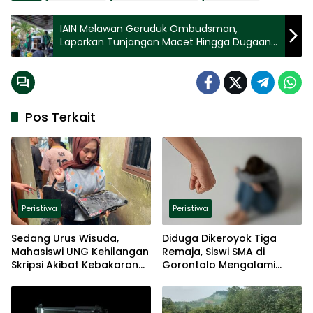
IAIN Melawan Geruduk Ombudsman,
Laporkan Tunjangan Macet Hingga Dugaan
Pungli
Pos Terkait
Peristiwa
Peristiwa
Sedang Urus Wisuda,
Diduga Dikeroyok Tiga
Mahasiswi UNG Kehilangan
Remaja, Siswi SMA di
Skripsi Akibat Kebakaran
Gorontalo Mengalami
Kos
Trauma Berat