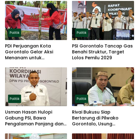
Politik
Politik
PDI Perjuangan Kota
PSI Gorontalo Tancap Gas
Gorontalo Gelar Aksi
Benahi Struktur, Target
Menanam untuk
Lolos Pemilu 2029
Ketahanan Pangan
Politik
Politik
Usman Hasan Hulopi
Rivai Bukusu Siap
Gabung PSI, Bawa
Bertarung di Pilwako
Pengalaman Panjang dan
Gorontalo, Usung
Basis Akar Rumput
Pengalaman dan Loyalitas
Politik