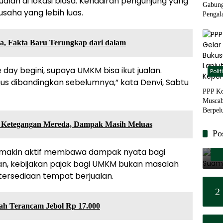
alan di lokasi biasa. Kehadiran pengunjung yang
Gabung
aha yang lebih luas.
Pengal
Basis 
, Fakta Baru Terungkap dari dalam
e day begini, supaya UMKM bisa ikut jualan.
Polit
us dibandingkan sebelumnya,” kata Denvi, Sabtu
PPP Ko
Muscab
Berpel
Kepem
 Ketegangan Mereda, Dampak Masih Meluas
Po
makin aktif membawa dampak nyata bagi
, kebijakan pajak bagi UMKM bukan masalah
ersediaan tempat berjualan.
2
ah Terancam Jebol Rp 17.000