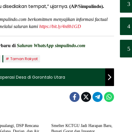
3
u disediakan tempat,” ujarnya.
(AP/Simpulindo).
impulindo.com berkomitmen menyajikan informasi factual
4
melalui saluran kami
https://bit.ly/4n8h1GD
erbaru di
Saluran WhatsApp simpulindo.com
5
Taman Rakyat
perasi Desa di Gorontalo Utara
i
Ekonomi
apualangi, DSP Rencana
Smelter KCTGU Jadi Harapan Baru,
 Kelapa, Durian, dan Air
Bupati Gorut dan Investor