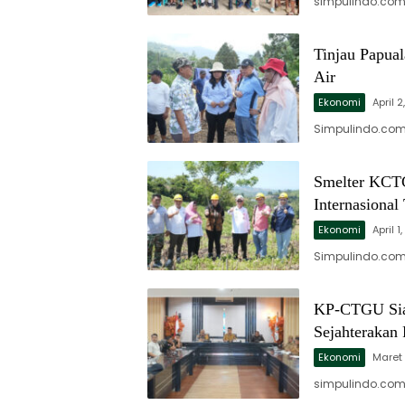
simpulindo.com
Tinjau Papual
Air
Ekonomi
April 
Simpulindo.com,
Smelter KCTG
Internasiona
Ekonomi
April 1
Simpulindo.com, 
KP-CTGU Siap
Sejahterakan
Ekonomi
Maret 
simpulindo.com,