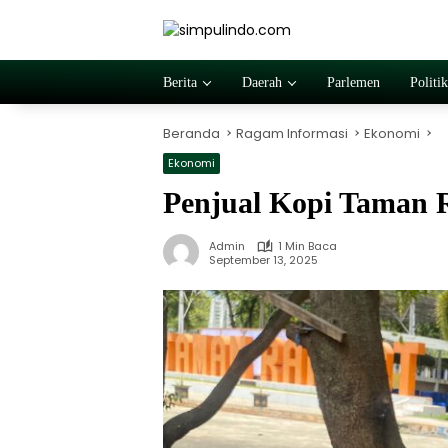
Langsung
ke
konten
Berita
Daerah
Parlemen
Politik
Beranda
Ragam Informasi
Ekonomi
Ekonomi
Penjual Kopi Taman 
Admin
1 Min Baca
September 13, 2025