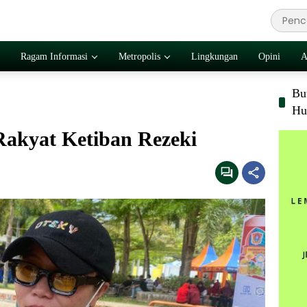
Ragam Informasi
Metropolis
Lingkungan
Opini
A
Bu
Hu
Rakyat Ketiban Rezeki