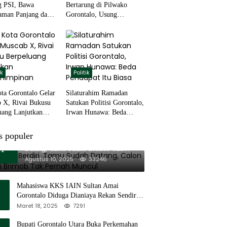
 PSI, Bawa
Bertarung di Pilwako
aman Panjang dan
Gorontalo, Usung
Akar Rumput
Pengalaman dan Loyalitas
Politik
ik
Politik
ta Gorontalo Gelar
Silaturahim Ramadan
 X, Rivai Bukusu
Satukan Politisi Gorontalo,
uang Lanjutkan
Irwan Hunawa: Beda
impinan
Pendapat Itu Biasa
s populer
11 Tenda Berdiri, Tamu Sudah
1
Datang, Calon Suami Brimob Tak
Pernah Muncul
Agustus 10, 2025
33246
Mahasiswa KKS IAIN Sultan Amai
Gorontalo Diduga Dianiaya Rekan Sendiri
di Popayato Barat
Maret 18, 2025
7291
Bupati Gorontalo Utara Buka Perkemahan