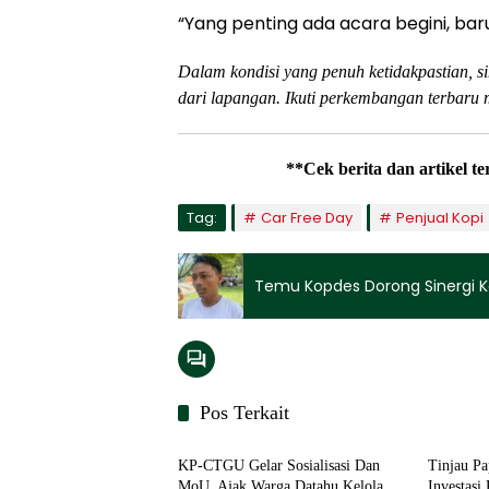
“Yang penting ada acara begini, bar
Dalam kondisi yang penuh ketidakpastian, s
dari lapangan. Ikuti perkembangan terbaru 
**Cek berita dan artikel t
Tag:
Car Free Day
Penjual Kopi
Temu Kopdes Dorong Sinergi Ko
Pos Terkait
Ekonomi
Ekonom
KP-CTGU Gelar Sosialisasi Dan
Tinjau P
MoU, Ajak Warga Datahu Kelola
Investasi