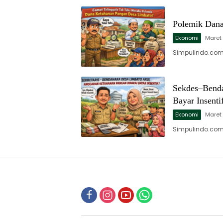
Polemik Dana
Ekonomi
Maret 
Simpulindo.com
Sekdes–Benda
Bayar Insenti
Ekonomi
Maret 
Simpulindo.com,