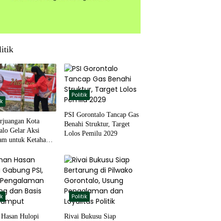
itik
Politik
ik
PSI Gorontalo Tancap Gas
rjuangan Kota
Benahi Struktur, Target
alo Gelar Aksi
Lolos Pemilu 2029
m untuk Ketahanan
ik
Politik
Hasan Hulopi
Rivai Bukusu Siap