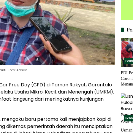
Pol
Polit
nti. Foto: Adrian
PDI Pe
Goront
Car Free Day (CFD) di Taman Rakyat, Gorontalo
Menana
Pangan
elaku Usaha Mikro, Kecil, dan Menengah (UMKM).
aat langsung dari meningkatnya kunjungan
a, mengaku baru pertama kali menjajakan kopi di
Polit
yang dikemas pemerintah daerah itu menciptakan
Usman 