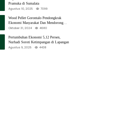
Pramuka di Sumalata
Agustus 10, 2025
7099
Wood Pellet Gorontalo Pendongkrak
Ekonomi Masyarakat Dan Mendorong
Peningkatan PAD Gorontalo
Oktober 31, 2024
4680
Pertumbuhan Ekonomi 5,12 Persen,
Nurhadi Soroti Ketimpangan di Lapangan
Agustus 9, 2025
4438