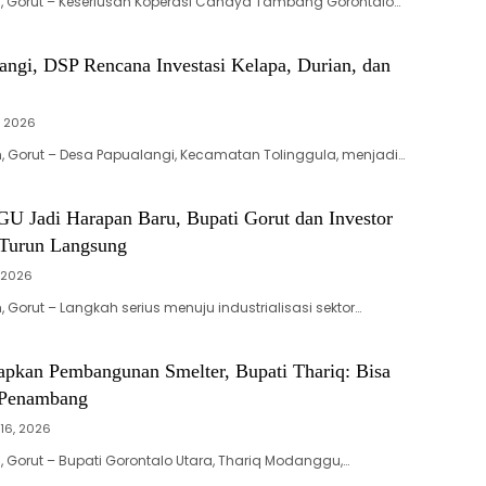
, Gorut – Keseriusan Koperasi Cahaya Tambang Gorontalo…
angi, DSP Rencana Investasi Kelapa, Durian, dan
2, 2026
 Gorut – Desa Papualangi, Kecamatan Tolinggula, menjadi…
U Jadi Harapan Baru, Bupati Gorut dan Investor
l Turun Langsung
, 2026
Gorut – Langkah serius menuju industrialisasi sektor…
kan Pembangunan Smelter, Bupati Thariq: Bisa
 Penambang
16, 2026
 Gorut – Bupati Gorontalo Utara, Thariq Modanggu,…