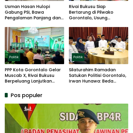
Usman Hasan Hulopi
Rivai Bukusu Siap
Gabung PSI, Bawa
Bertarung di Pilwako
Pengalaman Panjang dan
Gorontalo, Usung
Basis Akar Rumput
Pengalaman dan Loyalitas
Politik
Politik
Politik
PPP Kota Gorontalo Gelar
Silaturahim Ramadan
Muscab X, Rivai Bukusu
Satukan Politisi Gorontalo,
Berpeluang Lanjutkan
Irwan Hunawa: Beda
Kepemimpinan
Pendapat Itu Biasa
Pos populer