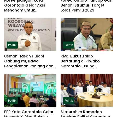
PDI Perjuangan Kota
PSI Gorontalo Tancap Gas
Gorontalo Gelar Aksi
Benahi Struktur, Target
Menanam untuk
Lolos Pemilu 2029
Ketahanan Pangan
Politik
Politik
Usman Hasan Hulopi
Rivai Bukusu Siap
Gabung PSI, Bawa
Bertarung di Pilwako
Pengalaman Panjang dan
Gorontalo, Usung
Basis Akar Rumput
Pengalaman dan Loyalitas
Politik
Politik
Politik
PPP Kota Gorontalo Gelar
Silaturahim Ramadan
Muscab X, Rivai Bukusu
Satukan Politisi Gorontalo,