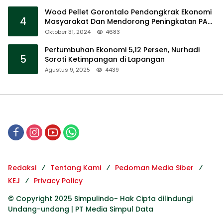
Wood Pellet Gorontalo Pendongkrak Ekonomi
4
Masyarakat Dan Mendorong Peningkatan PAD
Gorontalo
Oktober 31, 2024
4683
Pertumbuhan Ekonomi 5,12 Persen, Nurhadi
5
Soroti Ketimpangan di Lapangan
Agustus 9, 2025
4439
Redaksi
Tentang Kami
Pedoman Media Siber
KEJ
Privacy Policy
© Copyright 2025 Simpulindo- Hak Cipta dilindungi
Undang-undang | PT Media Simpul Data