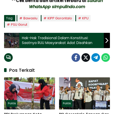
**Cek berita dan artikel terbaru di
Saluran
WhatsApp simpulindo.com
Tag:
Bawaslu
KIPP Gorontalo
KPU
PSU Gorut
Hak-Hak Tradisional Dalam Konstitusi:
Saatnya RUU Masyarakat Adat Disahkan
Pos Terkait
Politik
Politik