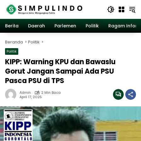
Langsung
ke
konten
Berita
Daerah
Parlemen
Politik
Ragam Inform
Beranda
Politik
Politik
KIPP: Warning KPU dan Bawaslu
Gorut Jangan Sampai Ada PSU
Pasca PSU di TPS
Admin
2 Min Baca
April 17, 2025