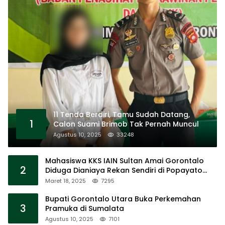
11 Tenda Berdiri, Tamu Sudah Datang,
1
Calon Suami Brimob Tak Pernah Muncul
Agustus 10, 2025
33248
Mahasiswa KKS IAIN Sultan Amai Gorontalo
2
Diduga Dianiaya Rekan Sendiri di Popayato
Barat
Maret 18, 2025
7295
Bupati Gorontalo Utara Buka Perkemahan
3
Pramuka di Sumalata
Agustus 10, 2025
7101