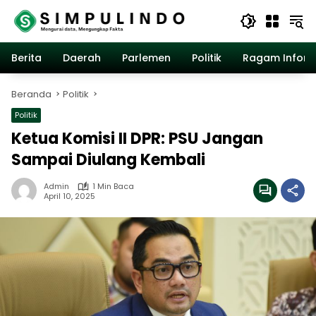
Langsung
ke
konten
Berita
Daerah
Parlemen
Politik
Ragam Inform
Beranda
Politik
Politik
Ketua Komisi II DPR: PSU Jangan
Sampai Diulang Kembali
Admin
1 Min Baca
April 10, 2025