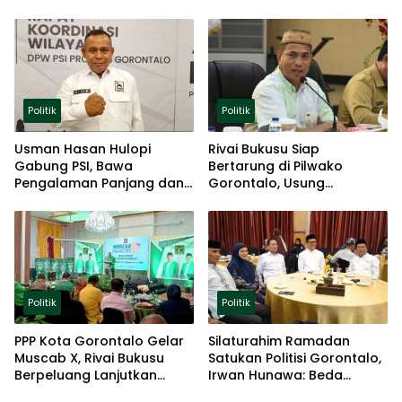
Ketahanan Pangan
Politik
Politik
Usman Hasan Hulopi
Rivai Bukusu Siap
Gabung PSI, Bawa
Bertarung di Pilwako
Pengalaman Panjang dan
Gorontalo, Usung
Basis Akar Rumput
Pengalaman dan Loyalitas
Politik
Politik
Politik
PPP Kota Gorontalo Gelar
Silaturahim Ramadan
Muscab X, Rivai Bukusu
Satukan Politisi Gorontalo,
Berpeluang Lanjutkan
Irwan Hunawa: Beda
Kepemimpinan
Pendapat Itu Biasa