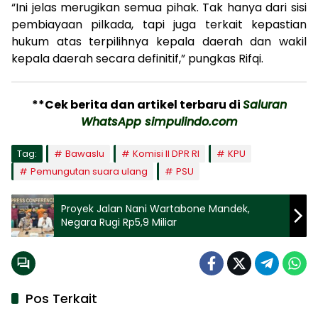
“Ini jelas merugikan semua pihak. Tak hanya dari sisi
pembiayaan pilkada, tapi juga terkait kepastian
hukum atas terpilihnya kepala daerah dan wakil
kepala daerah secara definitif,” pungkas Rifqi.
**Cek berita dan artikel terbaru di
Saluran
WhatsApp simpulindo.com
Tag:
Bawaslu
Komisi II DPR RI
KPU
Pemungutan suara ulang
PSU
Proyek Jalan Nani Wartabone Mandek,
Negara Rugi Rp5,9 Miliar
Pos Terkait