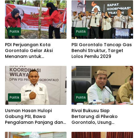
Politik
Politik
PDI Perjuangan Kota
PSI Gorontalo Tancap Gas
Gorontalo Gelar Aksi
Benahi Struktur, Target
Menanam untuk
Lolos Pemilu 2029
Ketahanan Pangan
Politik
Politik
Usman Hasan Hulopi
Rivai Bukusu Siap
Gabung PSI, Bawa
Bertarung di Pilwako
Pengalaman Panjang dan
Gorontalo, Usung
Basis Akar Rumput
Pengalaman dan Loyalitas
Politik