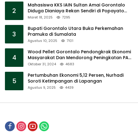
Mahasiswa KKS IAIN Sultan Amai Gorontalo
2
Diduga Dianiaya Rekan Sendiri di Popayato
Barat
Maret 18, 2025
7295
Bupati Gorontalo Utara Buka Perkemahan
3
Pramuka di Sumalata
Agustus 10, 2025
7101
Wood Pellet Gorontalo Pendongkrak Ekonomi
4
Masyarakat Dan Mendorong Peningkatan PAD
Gorontalo
Oktober 31, 2024
4683
Pertumbuhan Ekonomi 5,12 Persen, Nurhadi
5
Soroti Ketimpangan di Lapangan
Agustus 9, 2025
4439